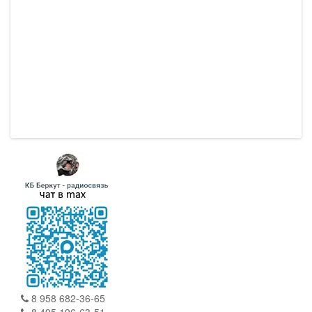
комплектации радиостанции Штурман-230М3 с
двумя антеннами (19-см и 42-см ..
25000.00р.
27000.00р.
8 958 682-36-65
8 495 196-63-51