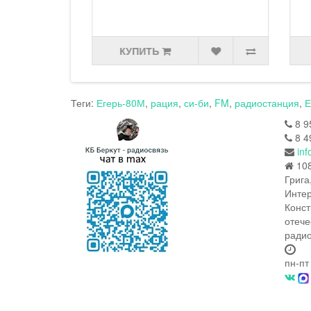
КУПИТЬ
Теги:
Егерь-80М
,
рация
,
си-би
,
FM
,
радиостанция
,
Е
8 9
8 4
inf
108
Грига
Интер
Конст
отече
радио
пн-пт