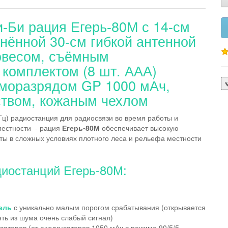
-Би рация Егерь-80М с 14-см
нённой 30-см гибкой антенной
овесом, съёмным
комплектом (8 шт. ААА)
аморазрядом GP 1000 мАч,
ством, кожаным чехлом
Гц) радиостанция для радиосвязи во время работы и
местности - рация
Егерь-80М
обеспечивает высокую
ты в сложных условиях плотного леса и рельефа местности
иостанций Егерь-80М:
ель
с уникально малым порогом срабатывания (открывается
ять из шума очень слабый сигнал)
яторов (от аккумуляторов 1050 мАч в режиме 90/5/5