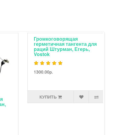
Лента-7
гибкая 
2600.00р
КУПИ
Громкоговорящая
,
герметичная тангента для
раций Штурман, Егерь,
Vostok
1300.00р.