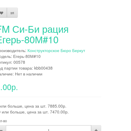
FM Си-Би рация
Егерь-80М#10
роизводитель:
Конструкторское Бюро Беркут
одель: Егерь-80М#10
ртикул: 00578
од партии товара: kbb00438
аличие: Нет в наличии
.00р.
или больше, цена за шт. 7885.00р.
 или больше, цена за шт. 7470.00р.
л-во