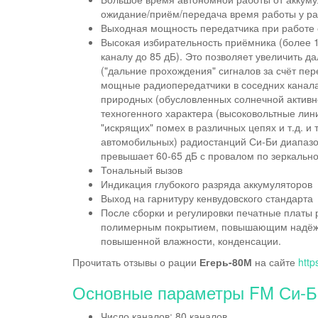
ожидание/приём/передача время работы у р
Выходная мощность передатчика при работе о
Высокая избирательность приёмника (более 
каналу до 85 дБ). Это позволяет увеличить д
("дальние прохождения" сигналов за счёт пе
мощные радиопередатчики в соседних каналах
природных (обусловленных солнечной активнос
техногенного характера (высоковольтные лин
"искрящих" помех в различных цепях и т.д. и 
автомобильных) радиостанций Си-Би диапазо
превышает 60-65 дБ с провалом по зеркально
Тональный вызов
Индикация глубокого разряда аккумуляторов
Выход на гарнитуру кенвудовского стандарта
После сборки и регулировки печатные платы
полимерным покрытием, повышающим надёжно
повышенной влажности, конденсации.
Прочитать отзывы о рации
Егерь-80М
на сайте
http
Основные параметры FM Си-Би
Число каналов: 80 каналов