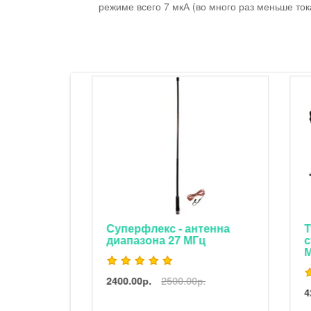
режиме всего 7 мкА (во много раз меньше то
ильтром
Суперфлекс - антенна
Ту
диапазона 27 МГц
ст
М
2400.00р.
2500.00р.
42