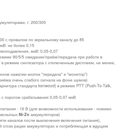
умуляторами, г: 200/305
00 с провалом по зеркальному каналу до 85
кВ: не более 0,15
моподавления, мкВ: 0,05-0,07
ежиме 90/5/5 ожидание/приём/передача при работе в
 в режиме синтезатора с отключенным дисплеем, не менее,
ном нажатии кнопок "передача" и "монитор")
иёма очень слабого сигнала на фоне шумов)
арнитура стандарта kenwood) в режиме PTT (Push-To-Talk,
с порогом срабатывания 0,05-0,07 мкВ
питания - 16 В (для возможности использования - помимо
овольтных
Ni-Zn
аккумуляторов)
мяти каналов после выключения-включения питания),
й отсек рации аккумуляторах и потребляющая в ждущем