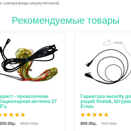
ка саморазряда аккумуляторов)
Рекомендуемые товары
рист - проволочная
Гарнитура security для
ационарная антенна 27
раций Vostok, Штурман
Гц
Егерь
00.00р.
4500.00р.
800.00р.
900.00р.