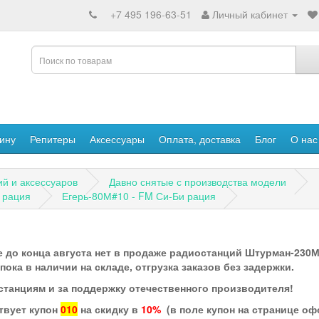
+7 495 196-63-51
Личный кабинет
ину
Репитеры
Аксессуары
Оплата, доставка
Блог
О нас
ий и аксессуаров
Давно снятые с производства модели
 рация
Егерь-80М#10 - FM Си-Би рация
 до конца августа нет в продаже радиостанций Штурман-230М3
ка в наличии на складе, отгрузка заказов без задержки.
станциям и за поддержку отечественного производителя!
твует купон
010
на скидку в
10%
(в поле купон на странице о