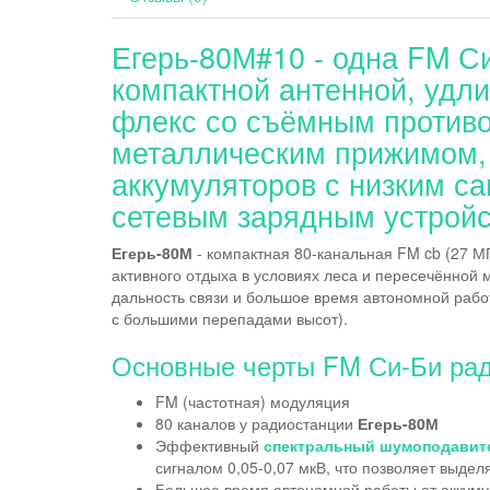
Егерь-80М#10 - одна FM Си
компактной антенной, удли
флекс со съёмным против
металлическим прижимом, 
аккумуляторов с низким с
сетевым зарядным устрой
Егерь-80М
- компактная 80-канальная FM cb (27 М
активного отдыха в условиях леса и пересечённой 
дальность связи и большое время автономной рабо
с большими перепадами высот).
Основные черты FM Си-Би рад
FM (частотная) модуляция
80 каналов у радиостанции
Егерь-80М
Эффективный
спектральный шумоподавит
сигналом 0,05-0,07 мкВ, что позволяет выдел
Большое время автономной работы от аккумул