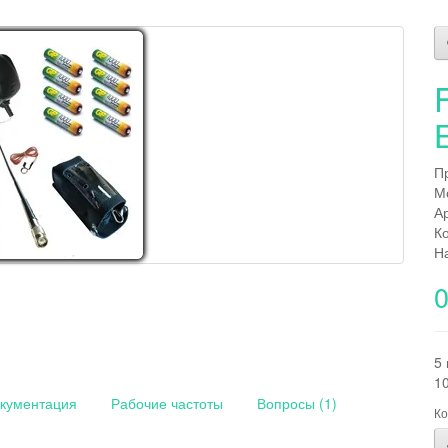
П
М
А
К
Н
0
5 
10
кументация
Рабочие частоты
Вопросы (1)
Ко