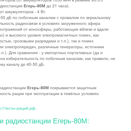
адиостанции
Егерь-80М
до 21 часа).
т аккумуляторов - 4 Вт.
100 дБ по побочным каналам с провалом по зеркальному
альность радиосвязи в условиях загруженного эфира
реотражений от ионосферы, работающие вблизи и вдали
) и высокого уровня электромагнитных помех, как
тью, грозовыми разрядами и т.п.), так и помех
ии электропередач, различные генераторы, источники
т.п.). Для сравнения - у импортных портативных (да и
на избирательность по побочным каналам, как правило, не
му каналу до 40-50 дБ.
 радиостанции
Егерь-80М
покрываются защитным
сть рации при эксплуатации в тяжёлых условиях
s://тесты-раций.рф.
 радиостанции Егерь-80М: