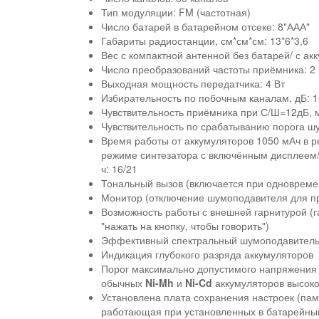
Тип модуляции: FM (частотная)
Число батарей в батарейном отсеке: 8"ААА"
Габариты радиостанции, см*см*см: 13*6*3,6
Вес с компактной антенной без батарей/ с акк
Число преобразований частоты приёмника: 2
Выходная мощность передатчика: 4 Вт
Избирательность по побочным каналам, дБ: 1
Чувствительность приёмника при С/Ш=12дБ, м
Чувствительность по срабатыванию порога шу
Время работы от аккумуляторов 1050 мАч в р
режиме синтезатора с включённым дисплеем/
ч: 16/21
Тональный вызов (включается при одновремен
Монитор (отключение шумоподавителя для пр
Возможность работы с внешней гарнитурой (г
"нажать на кнопку, чтобы говорить")
Эффективный спектральный шумоподавитель 
Индикация глубокого разряда аккумуляторов
Порог максимально допустимого напряжения 
обычных
Ni-Mh
и
Ni-Cd
аккумуляторов высок
Установлена плата сохранения настроек (па
работающая при установленных в батарейны