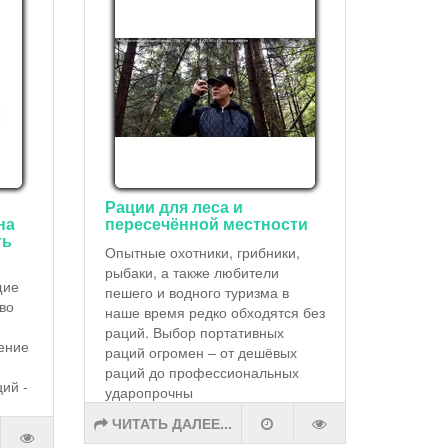
Рации для леса и
на
пересечённой местности
ть
Опытные охотники, грибники,
рыбаки, а также любители
щие
пешего и водного туризма в
тво
наше время редко обходятся без
раций. Выбор портативных
ение
раций огромен – от дешёвых
раций до профессиональных
ий -
ударопрочны
ЧИТАТЬ ДАЛЕЕ...