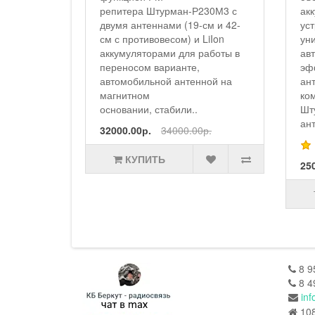
-Р230М3 с
аккумуляторами, зарядным
19-см и 42-
устройством от USB,
 и LiIon
универсальным
я работы в
автомобильным адаптером,
е,
эффективной автомобильной
тенной на
антенной.Вариант
комплектации радиостанции
..
Штурман-230М3 с двумя
антеннами (19-см и 42-см ..
.00р.
25000.00р.
27000.00р.
КУПИТЬ
8 9
8 4
inf
108