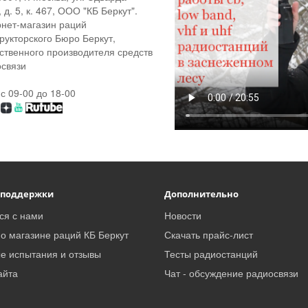
, д. 5, к. 467, ООО "КБ Беркут".
нет-магазин раций
рукторского Бюро Беркут,
ственного производителя средств
связи
 с 09-00 до 18-00
 поддержки
Дополнительно
ся с нами
Новости
о магазине раций КБ Беркут
Скачать прайс-лист
е испытания и отзывы
Тесты радиостанций
айта
Чат - обсуждение радиосвязи