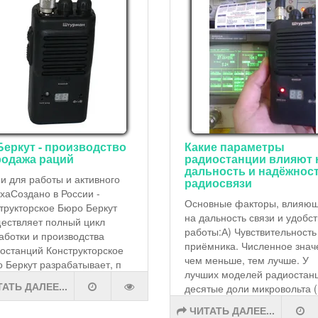
Беркут - производство
Какие параметры
родажа раций
радиостанции влияют 
дальность и надёжнос
и для работы и активного
радиосвязи
хаСоздано в России -
Основные факторы, влияю
трукторское Бюро Беркут
на дальность связи и удобс
ествляет полный цикл
работы:А) Чувствительность
аботки и производства
приёмника. Численное знач
останций Конструкторское
чем меньше, тем лучше. У
 Беркут разрабатывает, п
лучших моделей радиостанц
АТЬ ДАЛЕЕ...
десятые доли микровольта (
ЧИТАТЬ ДАЛЕЕ...