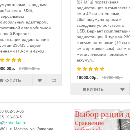
(27 МГц) портативная
функцией FM репитера 
радиостанция в комплекте с 19-
Р230М3 с двумя антенн
см и 42-см антеннами,
(19-см и 42-см с противо
LiIon аккумуляторами и
и аккумуляторами (8 шт. 
зарядным устройством от
10440) для работы в пе
USB. Вариант комплектации
варианте, стационарной
радиостанции Штурман-230М3
(базовой) антенной (д..
с двумя антеннами (19-см и 42-
42000.00р.
44500.00р.
см с противовесом), съёмным
металлическим прижимом,
аккумул..
КУПИТЬ
18000.00р.
19700.00р.
КУПИТЬ
58 682-36-65
95 196-63-51
o
kbberkut.ru
801, г. Москва, ул. Эдварда