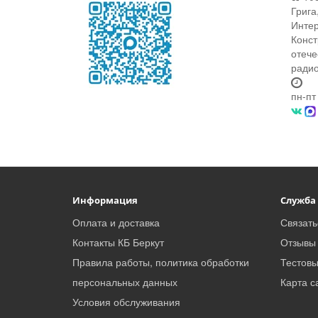
Грига
Интер
Конст
отече
радио
пн-пт
Информация
Служба
Оплата и доставка
Связать
Контакты КБ Беркут
Отзывы 
Правила работы, политика обработки
Тестовы
персональных данных
Карта с
Условия обслуживания