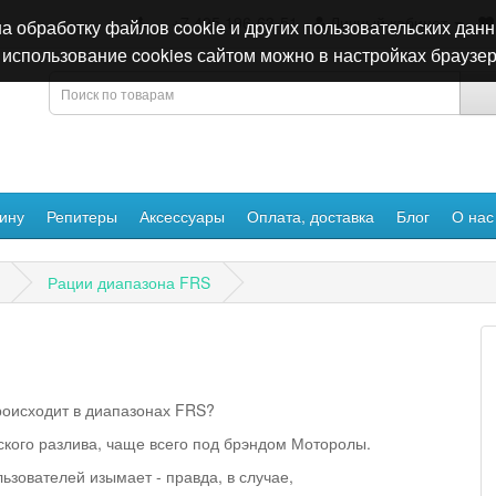
+7 495 196-63-51
Личный кабинет
а обработку файлов cookie и других пользовательских данн
использование cookies сайтом можно в настройках браузер
ину
Репитеры
Аксессуары
Оплата, доставка
Блог
О нас
Рации диапазона FRS
роисходит в диапазонах FRS?
кого разлива, чаще всего под брэндом Моторолы.
льзователей изымает - правда, в случае,