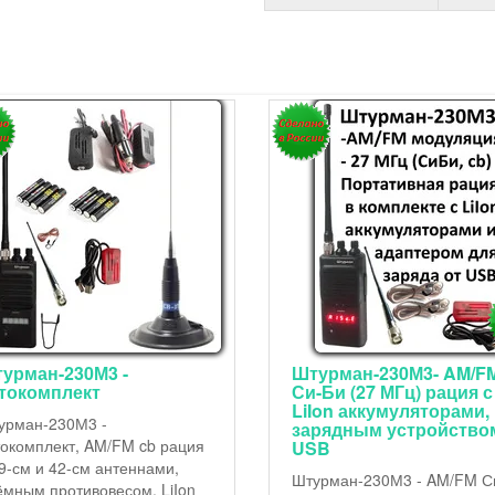
Штурман-230М3- AM/FM
Штурман-Р230М3 -
Си-Би (27 МГц) рация с
комплект для базы
LiIon аккумуляторами,
Штурман-Р230М3 - компл
зарядным устройством от
для базы. Вариант
USB
комплектации AM/FM Си
Штурман-230М3 - AM/FM Си-Би
с