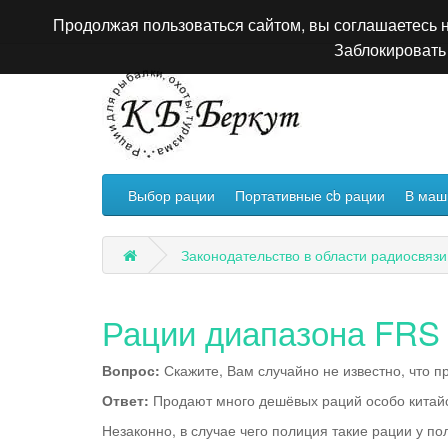
Продолжая пользоваться сайтом, вы соглашаетесь н
Заблокировать 
Выбор рации
Портативные cb рации
В маш
Законодательство в области радиосвязи
Рации диапазона FRS
Вопрос:
Скажите, Вам случайно не известно, что п
Ответ:
Продают много дешёвых раций особо китайс
Незаконно, в случае чего полиция такие рации у по