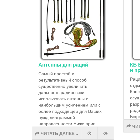
Антенны для раций
КБ 
и п
Самый простой и
Раци
результативный способ
отды
существенно увеличить
Конс
дальность радиосвязи -
осущ
использовать антенны с
разр
наибольшим усилением или с
ради
более подходящей для Ваших
Бюро
нужд диаграммой
направленности.Ниже прив
ЧИТ
ЧИТАТЬ ДАЛЕЕ...