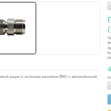
П
М
А
К
Н
4
ивной рации (с антенным разъёмом BNC) с автомобильной
Ко