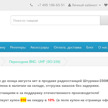
+7 495 196-63-51
Личный кабинет
ину
Репитеры
Аксессуары
Оплата, доставка
Блог
О нас
Переходник BNC- UHF (SO-239)
 до конца августа нет в продаже радиостанций Штурман-230М3
ка в наличии на складе, отгрузка заказов без задержки.
станциям и за поддержку отечественного производителя!
твует купон
010
на скидку в
10%
(в поле купон на странице о