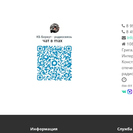
8 9
8 4
inf
108
Грига
Интер
Конст
отече
радио
пн-пт
Информация
Служба