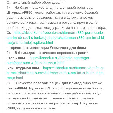
Оптимальный набор оборудования:
1)
На базе
– радиостанция с функцией репитера
Штурман-Р880
(может работать как в режиме базовой
рации с живым оператором, так и в автоматическом
режиме репитера – записывая и ретранслируя в эфир
сообщения для связи между рациями на частоте репитера.
См.
https://kbberkut.ru/repeaters/shturman-r880-perenosnie-
am-fm-cb-racii-s-funkciej-repitera/shturman-r880-am-fm-si-bi-
racija-s-funkciej-repitera.html
в варианте комплектации
#комплект для базы
2)
В бригадах
– в качестве переносных раций
Егерь-80М
–
https://kbberkut.ru/fm/radio-eger/eger-
80m/eger-80m-4-fm-si-bi-racija.html
или
Штурман-80М
–
https://kbberkut.ru/shturman/am-fm-si-
bi-racii-shturman-80m/shturman-80m-4-am-fm-si-bi-27-mgc-
racija.html
3)
В качестве
базовой рации для бригад
либо тот же
Егерь-80М/Штурман-80М
, но со стационарной антенной,
либо – если возможны ситуации, когда работникам надо
отходить на большое расстояние от базы и при этом
оставаться на связи – также рация-репитер
Штурман-
Р880
, как и на основной базе.