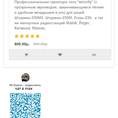
13500.00р.
16000.00р.
ity" (с
ся лёгким
30, а так
er,