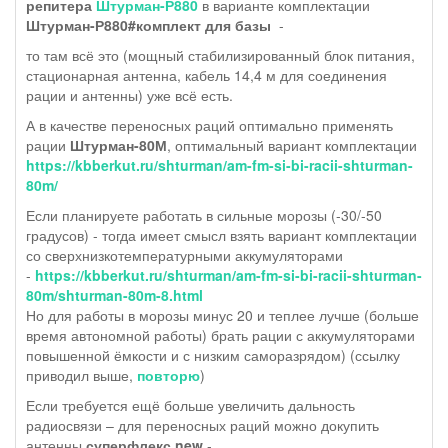
репитера
Штурман-Р880
в варианте комплектации
Штурман-Р880#комплект для базы
-
то там всё это (мощный стабилизированный блок питания,
стационарная антенна, кабель 14,4 м для соединения
рации и антенны) уже всё есть.
А в качестве переносных раций оптимально применять
рации
Штурман-80М
, оптимальный вариант комплектации
https://kbberkut.ru/shturman/am-fm-si-bi-racii-shturman-
80m/
Если планируете работать в сильные морозы (-30/-50
градусов) - тогда имеет смысл взять вариант комплектации
со сверхнизкотемпературными аккумуляторами
-
https://kbberkut.ru/shturman/am-fm-si-bi-racii-shturman-
80m/shturman-80m-8.html
Но для работы в морозы минус 20 и теплее лучше (больше
время автономной работы) брать рации с аккумуляторами
повышенной ёмкости и с низким саморазрядом) (ссылку
приводил выше,
повторю
)
Если требуется ещё больше увеличить дальность
радиосвязи – для переносных раций можно докупить
антенны
суперфлекс new
-