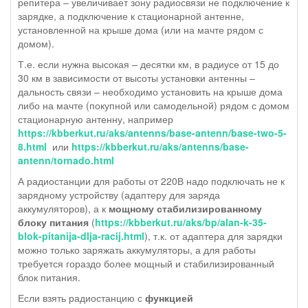
репитера – увеличивает зону радиосвязи не подключение к
зарядке, а подключение к стационарной антенне,
установленной на крыше дома (или на мачте рядом с
домом).
Т.е. если нужна высокая – десятки км, в радиусе от 15 до
30 км в зависимости от высоты установки антенны –
дальность связи – необходимо установить на крыше дома
либо на мачте (покупной или самодельной) рядом с домом
стационарную антенну, например
https://kbberkut.ru/aks/antenns/base-antenn/base-two-5-
8.html
или
https://kbberkut.ru/aks/antenns/base-
antenn/tornado.html
А радиостанции для работы от 220В надо подключать не к
зарядному устройству (адаптеру для заряда
аккумуляторов), а к
мощному стабилизированному
блоку питания
(
https://kbberkut.ru/aks/bp/alan-k-35-
blok-pitanija-dlja-racij.html
), т.к. от адаптера для зарядки
можно только заряжать аккумуляторы, а для работы
требуется гораздо более мощный и стабилизированный
блок питания.
Если взять радиостанцию с
функцией