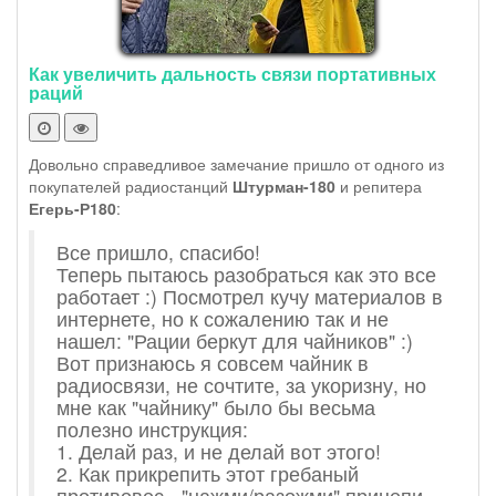
Как увеличить дальность связи портативных
раций
Довольно справедливое замечание пришло от одного из
покупателей радиостанций
Штурман-180
и репитера
Егерь-Р180
:
Все пришло, спасибо!
Теперь пытаюсь разобраться как это все
работает :) Посмотрел кучу материалов в
интернете, но к сожалению так и не
нашел: "Рации беркут для чайников" :)
Вот признаюсь я совсем чайник в
радиосвязи, не сочтите, за укоризну, но
мне как "чайнику" было бы весьма
полезно инструкция:
1. Делай раз, и не делай вот этого!
2. Как прикрепить этот гребаный
противовес - "нажми/разожми" прицепи