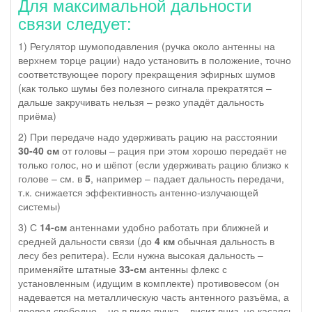
Для максимальной дальности
связи следует:
1) Регулятор шумоподавления (ручка около антенны на
верхнем торце рации) надо установить в положение, точно
соответствующее порогу прекращения эфирных шумов
(как только шумы без полезного сигнала прекратятся –
дальше закручивать нельзя – резко упадёт дальность
приёма)
2) При передаче надо удерживать рацию на расстоянии
30-40 см
от головы – рация при этом хорошо передаёт не
только голос, но и шёпот (если удерживать рацию близко к
голове – см. в
5
, например – падает дальность передачи,
т.к. снижается эффективность антенно-излучающей
системы)
3) С
14-см
антеннами удобно работать при ближней и
средней дальности связи (до
4 км
обычная дальность в
лесу без репитера). Если нужна высокая дальность –
применяйте штатные
33-см
антенны флекс с
установленным (идущим в комплекте) противовесом (он
надевается на металлическую часть антенного разъёма, а
провод свободно – не в виде пучка – висит вниз, не касаясь