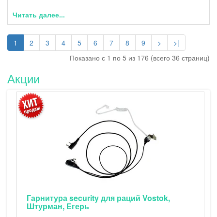
Читать далее...
1
2
3
4
5
6
7
8
9
>
>|
Показано с 1 по 5 из 176 (всего 36 страниц)
Акции
Егерь-230 - FM cb рация в комплекте 
LiIon аккумуляторами и зарядным
устройством от USB
Егерь-230 - портативная FM Си-Би (27 МГц)
радиостанция в комплекте с 19-см и 42-см
антеннами, LiIon аккумуляторами и зарядны
устройством от USB. Вариант комплектации
радиостанции Егерь-230 с двумя антеннами 
и 42-см с противовесом), съёмным металли
прижимом, аккумуляторами (8 шт. 1..
ok,