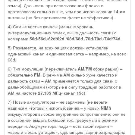
земли). Дальность при использовании флекса с
противовесом сильно выше, чем при использовании
14-см
антенны (но без противовеса флекс не эффективен).
4) Самые чистые каналы (меньше уровень
интермодуляционных помех, выше дальность связи) с
номерами
56d
/
56d.
/
62d
/
62d.
/
68d
/
68d.
/
70d
/
70d.
/
74d
/
74d.
5) Разумеется, на всех рациях должен установлен
одинаковый канал и одинаковая сетка – например, на всех
68d.
6) Тип модуляции (переключатель
AM
/
FM
сбоку рации) –
обязательно
FM
. В режиме
АМ
сильно хуже качество и
дальность связи –
АМ
применяется только для связи с
дальнобойщиками (которые в силу традиции работают в
АМ
на частоте
27,135 МГц
- канал
15с
)
7) Новые аккумуляторы – не заряжены (не верьте
надписям «готовы к использованию – у новых
NiMh
аккумуляторов высокое внутреннее сопротивление, они не
в состоянии выдать большой ток, требуемый в режиме
передачи. Аккумуляторы надо – есть такой термин –
«ввести в эксплуатацию», сделав цикл заряд-разряд-заряд