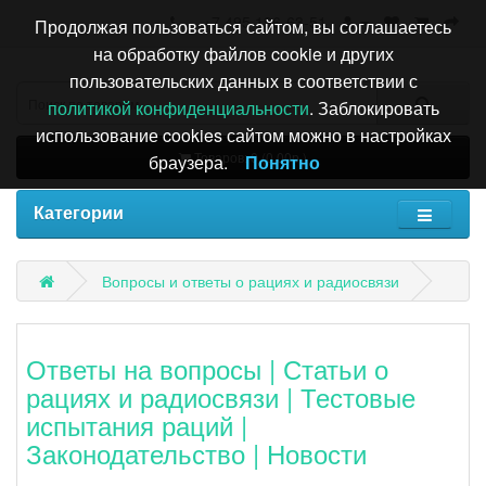
+7 495 196-63-51
Продолжая пользоваться сайтом, вы соглашаетесь
на обработку файлов cookie и других
пользовательских данных в соответствии с
политикой конфиденциальности
. Заблокировать
использование cookies сайтом можно в настройках
Товаров: 0 (0.00р.)
браузера.
Понятно
Категории
Вопросы и ответы о рациях и радиосвязи
Ответы на вопросы
|
Статьи о
рациях и радиосвязи
|
Тестовые
испытания раций
|
Законодательство
|
Новости