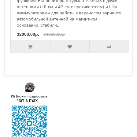
й FM репитера Штурман-Р230М3 с двумя
и (19-см и 42-см с противовесом) и LiIon
яторами для работы в переносом варианте,
ильной антенной на магнитном
и, стабили..
0р.
34000.00р.