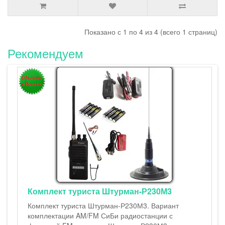
Показано с 1 по 4 из 4 (всего 1 страниц)
Рекомендуем
Штурман-2
Штурман-230
19-см и 42-
LiIon аккуму
USB, универ
эффективной
комплектаци
двумя антенн
25000.00р.
кт туриста Штурман-Р230М3
т туриста Штурман-Р230М3. Вариант
тации AM/FM СиБи радиостанции с