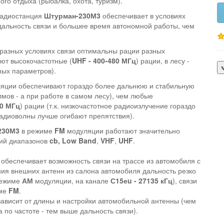
ного отдыха (рыбалка, охота, туризм).
радиостанция
Штурман-230М3
обеспечивает в условиях
дальность связи и большее время автономной работы, чем
 разных условиях связи оптимальны рации разных
ают высокочастотные (
UHF - 400-480 МГц
) рации, в лесу -
ных параметров).
яции обеспечивают гораздо более дальнюю и стабильную
олмов - а при работе в самом лесу), чем любые
80 МГц
) рации (т.к. низкочастотное радиоизлучение гораздо
адиоволны лучше огибают препятствия).
230М3
в режиме
FM
модуляции работают значительно
ий диапазонов
cb,
Low Band
,
VHF
,
UHF
.
обеспечивает возможность связи на трассе из автомобиля с
ия внешних антенн из салона автомобиля дальность резко
режиме
АМ
модуляции, на канале
С15еu - 27135 кГц
), связи
ме
FM
.
зависит от длины и настройки автомобильной антенны (чем
 по частоте - тем выше дальность связи).