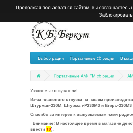
Продолжая пользоваться сайтом, вы соглашаетесь н
Заблокировать 
Выбор рации
Портативные cb рации
В маш
Портативные AM/ FM cb рации
AM
Уважаемые покупатели!
Из-за планового отпуска на нашем производстве
Штурман-230М, Штурман-Р230М3 и Егерь-230М3 по
Спасибо за интерес к выпускаемым нами радио
Внимание! В настоящее время в магазине дейс
ввести
10
).