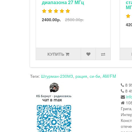
диапазона 27 МГц
ст
М
2400.00р.
2500.00р.
42
КУПИТЬ
Теги:
Штурман-230М3
,
рация
,
си-би
,
AM/FM
8 9
8 4
inf
108
Грига
Интер
Конст
отече