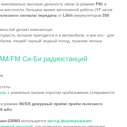
максимально высокую дальность связи (в режиме
FМ
) в
фа местности, большое время автономной работы (
17
часов
олезного сигнала/ передача
от
LiIon
аккумуляторов
350
жностей делает компактную
уриста, которая пригодится и в автомобиле, и вне его - для
ыбалка, пеший/ горный/ водный поход, тушение лесных
 AM/FM Си-Би радиостанций
ия
.
стоты
ель
с уникально малым порогом срабатывания (открывается
 в режиме
90/5/5
дежурный приём/ приём полезного
50 мАч
.
ман-230М3
используется
метод формирования
вленной несущей
, что позволило значительно увеличить