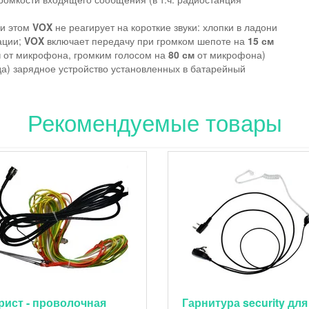
ри этом
VOX
не реагирует на короткие звуки: хлопки в ладони
ации;
VOX
включает передачу при громком шепоте на
15 см
м
от микрофона, громким голосом на
80 см
от микрофона)
да) зарядное устройство установленных в батарейный
Рекомендуемые товары
рист - проволочная
Гарнитура security для