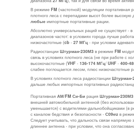
диапазона
27 МГц
), так и для связи во время актив
В режиме
FM
(частотной) модуляции портативная 
плотного леса с перепадами высот более высокую 
любые
импортные портативные рации.
Абсолютно универсальных раций не существует - в
диапазонов частот: в условиях города лучше работ
низкочастотные (
cb
-
27 МГц
- при условии адекват
Радиостанции
Штурман-230М3
в режиме
FM
модул
связь в условиях плотного леса (не при работе с х
высокочастотные (
VHF
-
136-174 МГц
/
UHF
-
400-4
слабее поглощается лесом, плюс низкочастотные р
В условиях плотного леса радиостанции
Штурман-
дальше любых импортных портативных радиостанц
Портативная
АМ
/
FM
Си-Би
рация
Штурман-230М3
внешней автомобильной антенной (без использован
уменьшается) с водителями-дальнобойщиками (в 
с каналом бедствия и безопасности -
С09еu
в режи
Следует учитывать, что дальность связи напрямую 
длиннее антенна - при условии, что она согласована