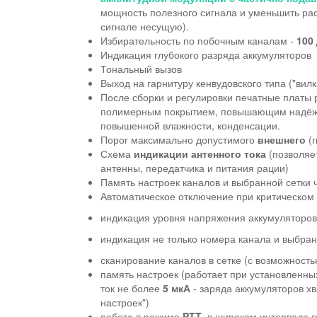
мощность полезного сигнала и уменьшить р
сигнале несущую).
Избирательность по побочным каналам -
100
Индикация глубокого разряда аккумуляторов
Тональный вызов
Выход на гарнитуру кенвудовского типа ("вил
После сборки и регулировки печатные платы
полимерным покрытием, повышающим надёжно
повышенной влажности, конденсации.
Порог максимально допустимого
внешнего
(г
Схема
индикации антенного тока
(позволяе
антенны, передатчика и питания рации)
Память настроек каналов и выбранной сетки 
Автоматическое отключение при критическом 
индикация уровня напряжения аккумуляторов
индикация не только номера канала и выбранн
сканирование каналов в сетке (с возможност
память настроек (работает при установленны
ток не более
5 мкА
- заряда аккумуляторов
хв
настроек")
работа в режиме
PTT
в широком интервале г