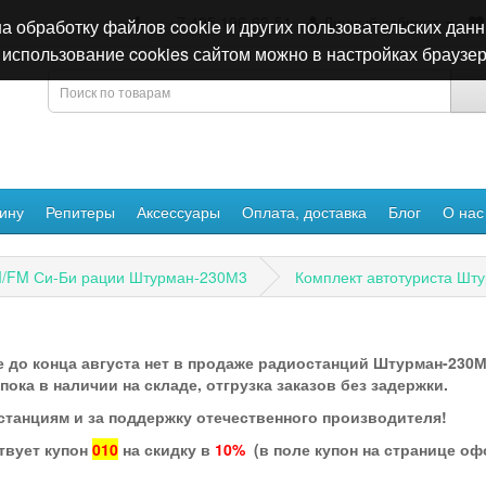
+7 495 196-63-51
Личный кабинет
а обработку файлов cookie и других пользовательских данн
использование cookies сайтом можно в настройках браузер
ину
Репитеры
Аксессуары
Оплата, доставка
Блог
О нас
/FM Си-Би рации Штурман-230М3
Комплект автотуриста Шт
 до конца августа нет в продаже радиостанций Штурман-230М3
ка в наличии на складе, отгрузка заказов без задержки.
станциям и за поддержку отечественного производителя!
твует купон
010
на скидку в
10%
(в поле купон на странице о