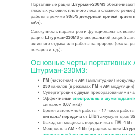
Портативные рации
Штурман-230М3
обеспечивают 
тяжёлых условиях плотного леса и сложного релье
работы в режиме
90/5/5
дежурный приём/ приём п
мАч
).
Совокупность параметров и функциональных возмо
рацию
Штурман-230М3
универсальной рацией автот
активного отдыха или работы на природе (охота, р
пожаров и т.д.).
Основные черты портативных
Штурман-230М3:
FM
(частотная) и
АМ
(амплитудная) модуляц
230
каналов (в режимах
FM
и
АМ
модуляции)
Супергетродин с двумя преобразованиями ча
Эффективный
спектральный шумоподавит
сигналом
0,07 мкВ
)
Время автономной работы -
17
часов работы
сигнала/ передача
от
LiIon
аккумуляторов
3
Выходная мощность передатчика в
FM
-
4 Вт
Мощность в
АМ -
4 Вт
(в радиостанции
Штур
амплитудной модуляции с частично пода