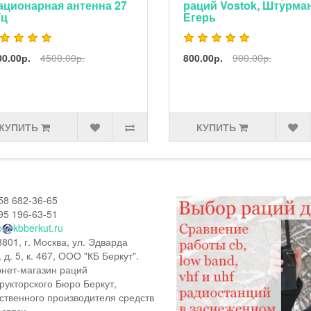
ационарная антенна 27
раций Vostok, Штурман
Гц
Егерь
00.00р.
4500.00р.
800.00р.
900.00р.
КУПИТЬ
КУПИТЬ
58 682-36-65
95 196-63-51
o
kbberkut.ru
801, г. Москва, ул. Эдварда
, д. 5, к. 467, ООО "КБ Беркут".
нет-магазин раций
рукторского Бюро Беркут,
ственного производителя средств