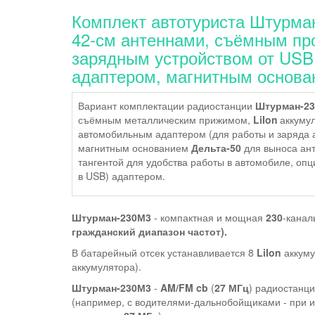
Комплект автотуриста Штурман
42-см антеннами, съёмным про
зарядным устройством от US
адаптером, магнитным основа
Вариант комплектации радиостанции
Штурман-2
съёмным металлическим прижимом,
LiIon
аккуму
автомобильным адаптером (для работы и заряда а
магнитным основанием
Дельта-50
для выноса ан
тангентой для удобства работы в автомобиле, опц
в USB) адаптером.
Штурман-230М3
- компактная и мощная
230
-кана
гражданский диапазон частот).
В батарейный отсек устанавливается 8
LiIon
аккуму
аккумулятора).
Штурман-230М3
-
AM/FM cb
(
27 МГц
) радиостанци
(например, с водителями-дальнобойщиками - при 