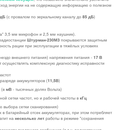
асход энергии на не содержащую информацию о полезном
 дБ
(с провалом по зеркальному каналу до
85 дБ
)
ка" 3,5 мм микрофон и 2,5 мм наушник).
 радиостанции
Штурман-230М3
покрываются защитным
сть рации при эксплуатации в тяжёлых условиях
нездо внешнего питания) напряжения питания -
17 В
т осуществлять комплексную диагностику исправности
частот
разряде аккумуляторов (
11,5В
)
 (в
мВ
- тысячных долях Вольта)
ой сетки частот, но и рабочей частоты в
кГц
ью выбора сетки сканирования)
х в батарейный отсек аккумуляторах, при этом потребляет
атит на
несколько лет
работы в режиме "сохранения
ромкости входящего сообщения (в т.ч. радиостанция