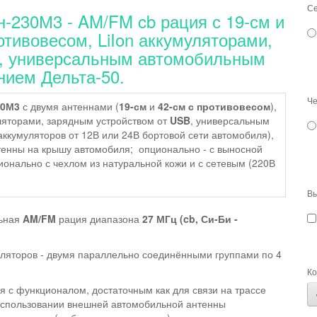
Се
-230М3 - AM/FM cb рация с 19-см и
тивовесом, LiIon аккумуляторами,
B, универсальным автомобильным
нием Дельта-50.
Че
30М3
с двумя антеннами (
19-см
и
42-см с противовесом
),
ляторами
, зарядным устройством от
USB
, универсальным
ккумуляторов от 12В или 24В бортовой сети автомобиля),
тенны на крышу автомобиля;
опционально - с выносной
ионально с чехлом из натуральной кожи и с сетевым (220В
Вы
льная
AM/FM
рация диапазона
27 МГц (cb, Си-Би -
ляторов - двумя параллельно соединёнными группами по 4
Ко
я с функционалом, достаточным как для связи на трассе
использовании внешней автомобильной антенны