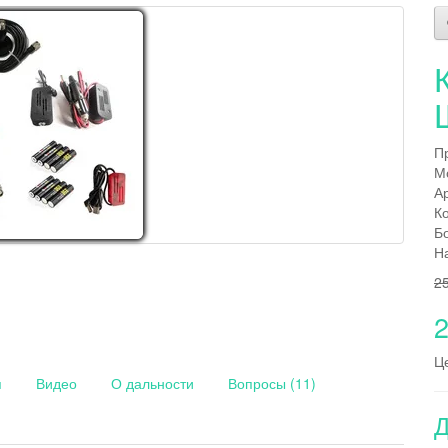
П
М
А
К
Б
Н
2
2
Ц
я
Видео
О дальности
Вопросы (11)
Д