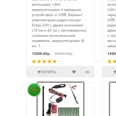
антеннами, LiIon
анте
аккумуляторами и зарядным
LiIo
устройством от USB. Вариант
заря
комплектации радиостанции
USB.
Егерь-230 с двумя антеннами
ради
(19-см и 42-см с противовесом),
двум
съёмным металлическим
с пр
прижимом, аккумуляторами (8
мета
шт. 1..
акку
13500.00р.
16000.00р.
1550
КУПИТЬ