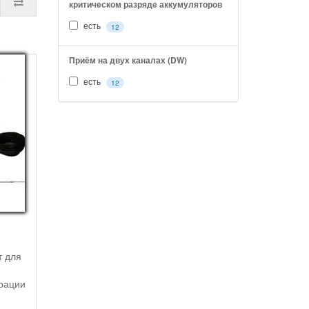
критическом разряде аккумуляторов
есть
12
Приём на двух каналах (DW)
есть
12
т для
рации