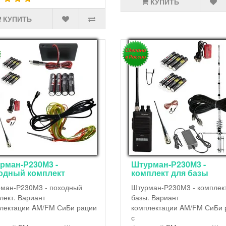
КУПИТЬ
КУПИТЬ
рман-Р230М3 -
Штурман-Р230М3 -
одный комплект
комплект для базы
ман-Р230М3 - походный
Штурман-Р230М3 - комплек
лект. Вариант
базы. Вариант
лектации AM/FM СиБи рации
комплектации AM/FM СиБи 
с