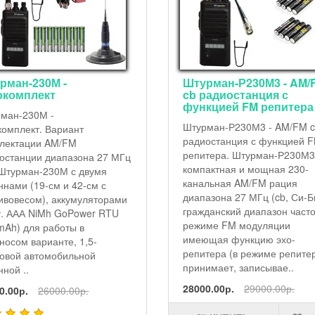
рман-230М -
Штурман-Р230М3 - AM/
окомплект
cb радиостанция с
функцией FM репитера
ман-230М -
Штурман-Р230М3 - AM/FM 
комплект. Вариант
радиостанция с функцией 
лектации AM/FM
репитера. Штурман-Р230М3
останции диапазона 27 МГц
компактная и мощная 230-
 Штурман-230М с двумя
канальная AM/FM рация
ннами (19-см и 42-см с
диапазона 27 МГц (cb, Си-Б
ивовесом), аккумуляторами
гражданский диапазон частот
т. ААА NiMh GoPower RTU
режиме FM модуляции
mAh) для работы в
имеющая функцию эхо-
носом варианте, 1,5-
репитера (в режиме репите
овой автомобильной
принимает, записывае..
нной ..
28000.00р.
29000.00р.
0.00р.
26000.00р.