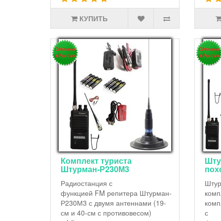
КУПИТЬ
Комплект туриста
Шту
Штурман-Р230М3
пох
Радиостанция с
Штур
функцией FM репитера Штурман-
комп
Р230М3 с двумя антеннами (19-
комп
см и 40-см с противовесом)
с