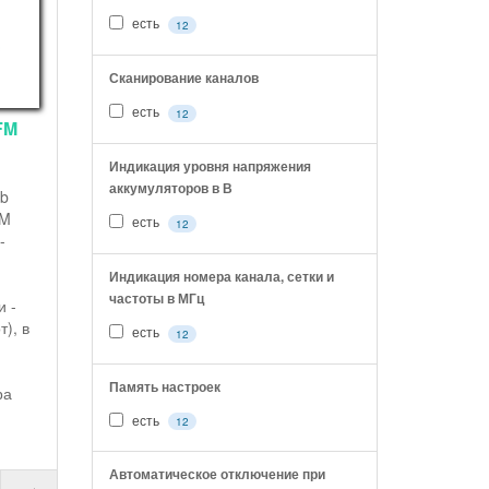
есть
12
Сканирование каналов
есть
12
FM
Индикация уровня напряжения
аккумуляторов в В
cb
FM
есть
12
-
Индикация номера канала, сетки и
частоты в МГц
и -
), в
есть
12
Память настроек
ра
есть
12
Автоматическое отключение при