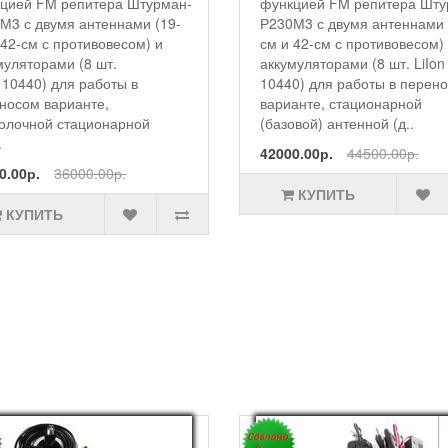
цией FM репитера Штурман-
функцией FM репитера Шту
М3 с двумя антеннами (19-
Р230М3 с двумя антеннами 
 42-см с противовесом) и
см и 42-см с противовесом)
муляторами (8 шт.
аккумуляторами (8 шт. LiIon
n 10440) для работы в
10440) для работы в перен
носом варианте,
варианте, стационарной
олочной стационарной
(базовой) антенной (д..
.
42000.00р.
44500.00р.
0.00р.
36000.00р.
КУПИТЬ
КУПИТЬ