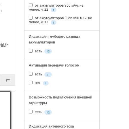
м
от аккумуляторов 950 мАч, не
менее, ч: 22
т
1
и
от аккумуляторов LiIon 350 мАч, не
менее, ч: 17
1
Индикация глубокого разряда
аккумуляторов
 NiMh
есть
12
Активация передачи голосом
есть
11
нет
1
Возможность подключения внешней
гарнитуры
есть
12
Индикация антенного тока