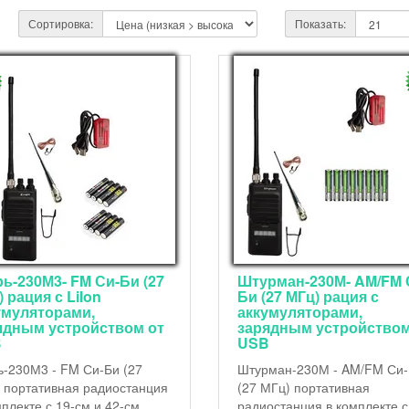
Сортировка:
Показать:
рь-230М3- FM Си-Би (27
Штурман-230М- AM/FM 
 рация с LiIon
Би (27 МГц) рация с
умуляторами,
аккумуляторами,
ядным устройством от
зарядным устройством
B
USB
ь-230М3 - FM Си-Би (27
Штурман-230М - AM/FM Си
 портативная радиостанция
(27 МГц) портативная
мплекте с 19-см и 42-см
радиостанция в комплекте с