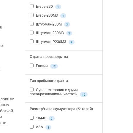
Егерь-230
1
Егерь-230М3
1
Штурман-230М
3
M
-
Штурман-230М3
и
3
Штурман-Р230М3
4
уют
Страна производства
Россия
12
и
Тип приёмного тракта
Супергетеродин с двумя
преобразованиями частоты
12
словиях
енных
Размер/тип аккумулятора (батарей)
аботкой
м
10440
9
сти.
AAA
3