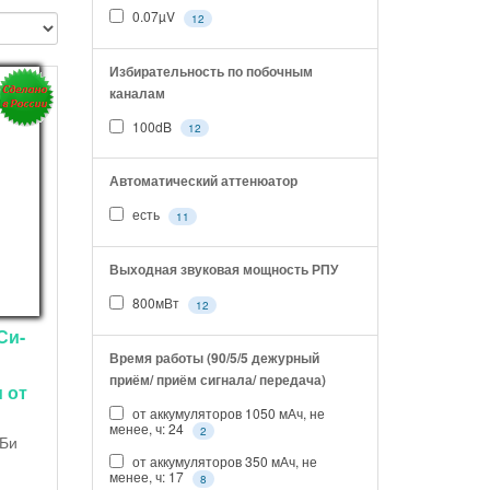
0.07µV
12
Избирательность по побочным
каналам
100dB
12
Автоматический аттенюатор
есть
11
Выходная звуковая мощность РПУ
800мВт
12
Си-
Время работы (90/5/5 дежурный
приём/ приём сигнала/ передача)
 от
от аккумуляторов 1050 мАч, не
менее, ч: 24
2
-Би
от аккумуляторов 350 мАч, не
менее, ч: 17
8