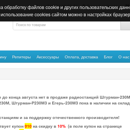
+7 495 196-63-51
Личный кабинет
а обработку файлов cookie и других пользовательских данн
использование cookies сайтом можно в настройках браузер
ину
Репитеры
Аксессуары
Оплата, доставка
Блог
О нас
е до конца августа нет в продаже радиостанций Штурман-230
230М, Штурман-Р230М3 и Егерь-230М3 пока в наличии на склад
станциям и за поддержку отечественного производителя!
твует купон
010
на скидку в
10%
(в поле купон на странице