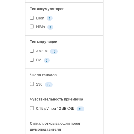
Тип аккумуляторов
LiIon
9
NiMh
3
Тип модуляции
AM/FM
10
FM
2
Число каналов
230
12
Чувствительность приёмника
0.15 µV при 12 dB С/Ш
12
Сигнал, открывающий порог
шумоподавителя