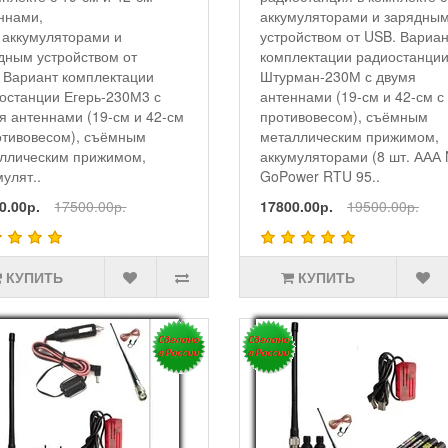
ннами,
аккумуляторами и зарядны
n аккумуляторами и
устройством от USB. Вариан
дным устройством от
комплектации радиостанци
 Вариант комплектации
Штурман-230М с двумя
останции Егерь-230М3 с
антеннами (19-см и 42-см с
я антеннами (19-см и 42-см
противовесом), съёмным
отивовесом), съёмным
металлическим прижимом,
ллическим прижимом,
аккумуляторами (8 шт. ААА
мулят..
GoPower RTU 95..
0.00р.
17500.00р.
17800.00р.
19500.00р.
КУПИТЬ
КУПИТЬ