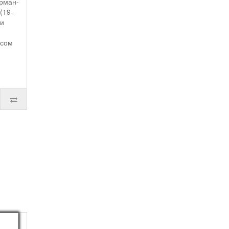
рман-
(19-
 и
осом