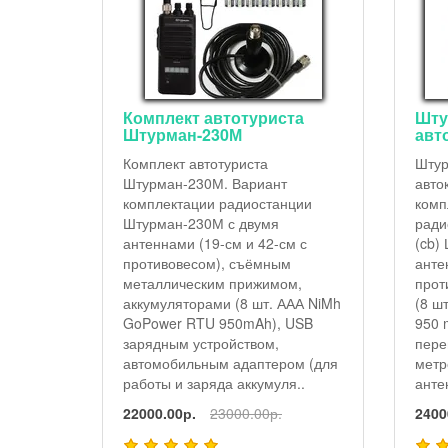
Комплект автотуриста
Шту
Штурман-230М
авт
Комплект автотуриста
Штур
Штурман-230М. Вариант
авто
комплектации радиостанции
комп
Штурман-230М с двумя
ради
антеннами (19-см и 42-см с
(cb)
противовесом), съёмным
анте
металлическим прижимом,
прот
аккумуляторами (8 шт. ААА NiMh
(8 ш
GoPower RTU 950mAh), USB
950 
зарядным устройством,
пере
автомобильным адаптером (для
метр
работы и заряда аккумуля..
анте
22000.00р.
23000.00р.
2400