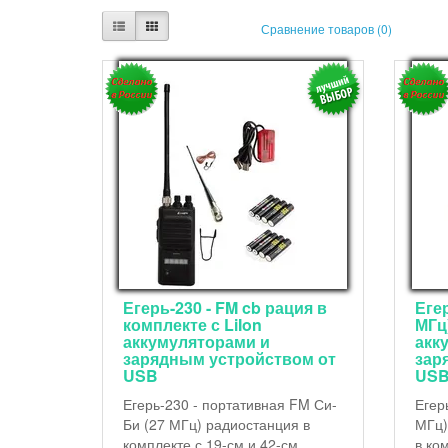
Сравнение товаров (0)
Егерь-230 - FM cb рация в
Еге
комплекте с LiIon
МГц)
аккумуляторами и
акк
зарядным устройством от
зар
USB
US
Егерь-230 - портативная FM Си-
Егер
Би (27 МГц) радиостанция в
МГц)
комплекте с 19-см и 42-см
в ко