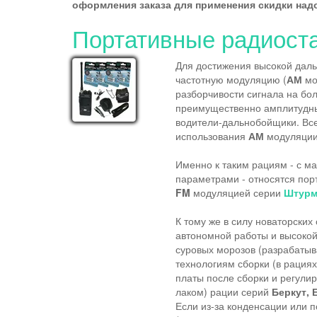
оформления заказа для применения скидки на
Портативные радиост
Для достижения высокой даль
частотную модуляцию (
АМ
мо
разборчивости сигнала на бол
преимущественно амплитудный
водители-дальнобойщики. Вс
использования
АМ
модуляции 
Именно к таким рациям - с м
параметрами - относятся по
FM
модуляцией серии
Штурм
К тому же в силу новаторски
автономной работы и высокой 
суровых морозов (разрабатыв
технологиям сборки (в рация
платы после сборки и регул
лаком) рации серий
Беркут, 
Если из-за конденсации или 