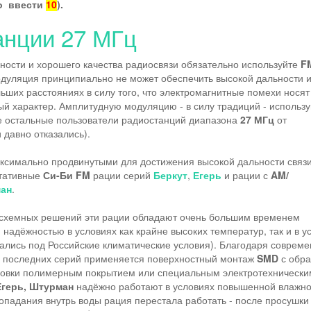
до ввести
10
).
анции 27 МГц
ности и хорошего качества радиосвязи обязательно используйте
F
дуляция принципиально не может обеспечить высокой дальности 
ьших расстояниях в силу того, что электромагнитные помехи носят
 характер. Амплитудную модуляцию - в силу традиций - использ
е остальные пользователи радиостанций диапазона
27 МГц
от
давно отказались).
аксимально продвинутыми для достижения высокой дальности связ
ртативные
Си-Би
FM
рации серий
Беркут
,
Егерь
и рации с
AM/
ан
.
х схемных решений эти рации обладают очень большим временем
надёжностью в условиях как крайне высоких температур, так и в у
ались под Российские климатические условия). Благодаря соврем
х последних серий применяется поверхностный монтаж
SMD
с обр
ировки полимерным покрытием или специальным электротехнически
Егерь, Штурман
надёжно работают в условиях повышенной влажно
попадания внутрь воды рация перестала работать - после просушки