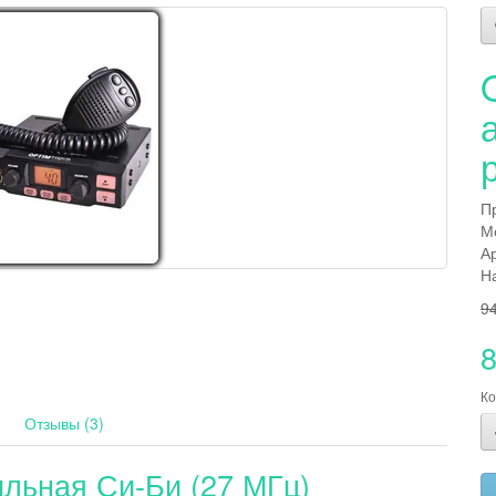
П
М
А
Н
9
8
Ко
Отзывы (3)
льная Си-Би (27 МГц)