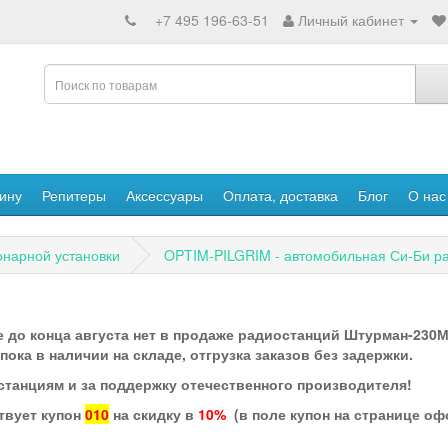
+7 495 196-63-51
Личный кабинет
ину
Репитеры
Аксессуары
Оплата, доставка
Блог
О нас
онарной установки
OPTIM-PILGRIM - автомобильная Си-Би р
 до конца августа нет в продаже радиостанций Штурман-230М3
ка в наличии на складе, отгрузка заказов без задержки.
станциям и за поддержку отечественного производителя!
твует купон
010
на скидку в
10%
(в поле купон на странице о