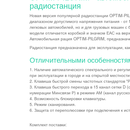
радиостанция
Новая версия популярной радиостанции OPTIM-PI
диапазоном допустимого напряжения питания - от 1
легковых автомобилей, но и для грузовых машин с
модели отличается коробкой и значком ЕАС на вер
Автомобильная рация OPTIM-PILGRIM, предназначе
Радиостанция предназначена для эксплуатации, как 
Отличительными особенностям
1. Наличие автоматического спектрального и регул
при эксплуатации в городе и на открытой местности
2. Клавиша быстрой смены частотных стандартов "Р
3. Клавиша быстрого перехода в 15 канал сетки D (
нумерации Минсвязи Р) в режиме АМ (канал русск
4. Возможность блокировки клавиатуры.
5. Режим сканирования.
​6. Защита от переполюсовки при подключения к ис
Комплект поставки: