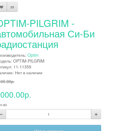
OPTIM-PILGRIM -
автомобильная Си-Би
радиостанция
роизводитель:
Optim
одель: OPTIM-PILGRIM
ртикул: 11-11359
аличие: Нет в наличии
400.00р.
000.00р.
л-во
Нет в наличии