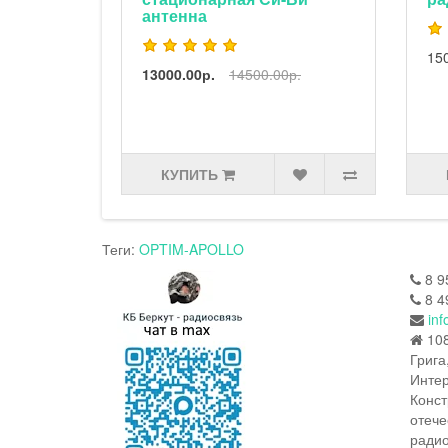
антенна
15
13000.00р.
14500.00р.
КУПИТЬ
Теги:
OPTIM-APOLLO
8 9
8 4
inf
108
Грига
Интер
Конст
отече
радио