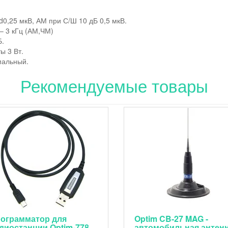
d0,25 мкВ, АМ при С/Ш 10 дБ 0,5 мкВ.
– 3 кГц (АМ,ЧМ)
Б.
ы 3 Вт.
мальный.
Рекомендуемые товары
ограмматор для
Optim CB-27 MAG -
диостанции Optim-778
автомобильная антен