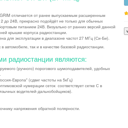
LGRIM отличается от ранее выпускаемым расширенным
2 до 24В, прекрасно подойдёт не только для обычных
 бортовым питанием 24В. Визуально от ранних версий данной
хней крышке корпуса радиостанции.
на для эксплуатации в диапазоне частот 27 МГц (Си-Би).
в автомобиле, так и в качестве базовой радиостанции.
и радиостанции являются:
ируемого (ручного) порогового шумоподавителей, удобных
.
оссия-Европа" (сдвиг частоты на 5кГц)
оптимовской нумерации сеток соответствует сетке С в
оязычных водителей-дальнобойщиков).
точнику напряжения обратной полярности.