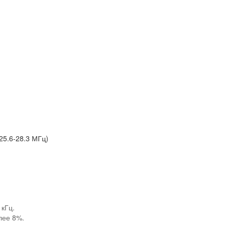
25.6-28.3 МГц)
 кГц.
лее 8%.