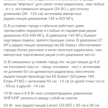
меньше "мёртвых" для связи точек) радиосвязь, чем любые
- в т.ч. экстремально мощные (24 Вт) с достаточно
длинными (38 - 124 см) антеннами импортные
радиостанции диапазонов 145 и 433 МГц
2) В условиях города стабильно работают даже
чрезвычайно недорогие и слабые по параметрам рации
диапазона 433-446 МГц. В диапазоне 145 МГц бывают
ощутимые помехи, препятствующие связи. В диапазоне 27
МГц радиостанции производства КБ Беркут обеспечивают
гораздо более дальнюю и качествуенную радиосвязь, чем
импортные портативные рации этого диапазона частот.
3) В смешанных условиях город-лес на дистанции до 6,9
км (половина трассы - город, половина - лес) с антеннами
не длиннее 50 см адекватную радиосвязь обеспечили
радиостанции производства КБ Беркут (Штурман-180,
Егерь-Р180) с антеннами 50 см - 14 см (в одной точке теста
- 50см, в другой - 14 см).
10 Вт-ные и 5-6 Вт-ные супергетеродины диапазонов
VHF/UHF связаться между собой не смогли.
24 Вт -ные радиостанции Leixen UV-25D с 50 см и 38 см