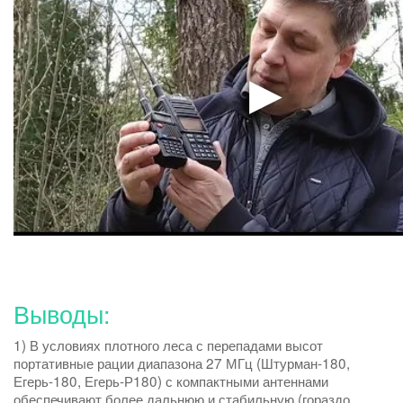
Выводы:
1) В условиях плотного леса с перепадами высот
портативные рации диапазона 27 МГц (Штурман-180,
Егерь-180, Егерь-Р180) с компактными антеннами
обеспечивают более дальнюю и стабильную (гораздо