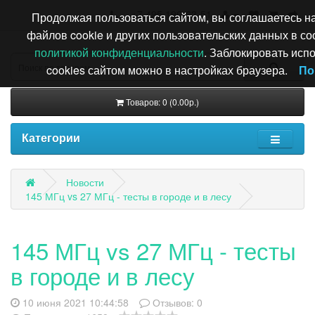
+7 495 196-63-51
Продолжая пользоваться сайтом, вы соглашаетесь н
файлов cookie и других пользовательских данных в со
политикой конфиденциальности
. Заблокировать исп
cookies сайтом можно в настройках браузера.
По
Товаров: 0 (0.00р.)
Категории
Новости
145 МГц vs 27 МГц - тесты в городе и в лесу
145 МГц vs 27 МГц - тесты
в городе и в лесу
10 июня 2021 10:44:58
Отзывов:
0