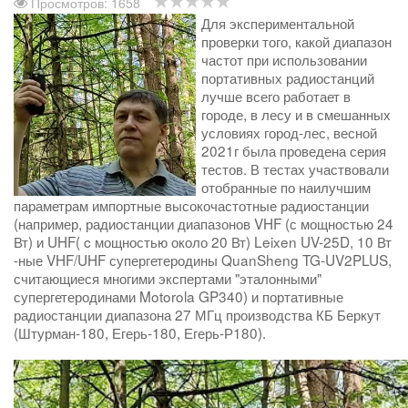
Просмотров: 1658
Для экспериментальной
проверки того, какой диапазон
частот при использовании
портативных радиостанций
лучше всего работает в
городе, в лесу и в смешанных
условиях город-лес, весной
2021г была проведена серия
тестов. В тестах участвовали
отобранные по наилучшим
параметрам импортные высокочастотные радиостанции
(например, радиостанции диапазонов VHF (с мощностью 24
Вт) и UHF( c мощностью около 20 Вт) Leixen UV-25D, 10 Вт
-ные VHF/UHF супергетеродины QuanSheng TG-UV2PLUS,
считающиеся многими экспертами "эталонными"
супергетеродинами Motorola GP340) и портативные
радиостанции диапазона 27 МГц производства КБ Беркут
(Штурман-180, Егерь-180, Егерь-Р180).