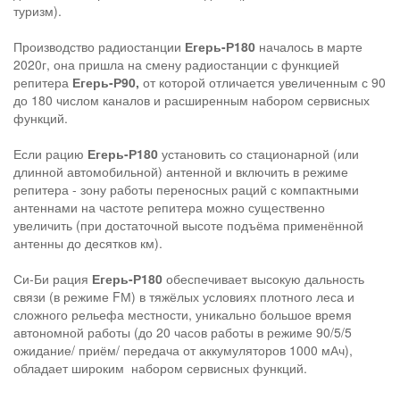
туризм).
Производство радиостанции
Егерь-Р180
началось в марте
2020г, она пришла на смену радиостанции с функцией
репитера
Егерь-Р90,
от которой отличается увеличенным с 90
до 180 числом каналов и расширенным набором сервисных
функций.
Если рацию
Егерь-Р180
установить со стационарной (или
длинной автомобильной) антенной и включить в режиме
репитера - зону работы переносных раций с компактными
антеннами на частоте репитера можно существенно
увеличить (при достаточной высоте подъёма применённой
антенны до десятков км).
Си-Би рация
Егерь-Р180
обеспечивает высокую дальность
связи (в режиме FМ) в тяжёлых условиях плотного леса и
сложного рельефа местности, уникально большое время
автономной работы (до 20 часов работы в режиме 90/5/5
ожидание/ приём/ передача от аккумуляторов 1000 мАч),
обладает широким набором сервисных функций.