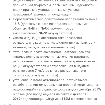
радиостанции Штурман-882М покрываются защитным
полимерным покрытием, повышающим надёжность
рации при эксплуатации в тяжёлых условиях
повышенной влажности, конденсации.
Порог максимально допустимого напряжения питания -
16 В (для возможности использования - помимо
обычных
Ni-Mh
и
Ni-Cd
аккумуляторов
высоковольтных
Ni-Zn
аккумуляторов)
Схема индикации антенного тока (позволяет
осуществлять комплексную диагностику исправности
антенны, передатчика и питания рации)
Установлена плата сохранения настроек (памяти
каналов после выключения-включения питания),
работающая при установленных в батарейный отсек
рации аккумуляторах и потребляющая в ждущем
режиме всего 7 мкА (во много раз меньше тока
саморазряда аккумуляторов)
установлена плата
аттенюатора
(автоматически
ослабляет слишком мощный сигнал от близких мощных
радиостанций) - в радиостанциях выпуска декабрь 2019г
и позже (все продающиеся на сайте с
декабря
2019г
радиостанции
Штурман-882М
с аттенюатором)