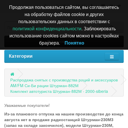
+7 495 196-63-51
Продолжая пользоваться сайтом, вы соглашаетесь
на обработку файлов cookie и других
пользовательских данных в соответствии с
политикой конфиденциальности
. Заблокировать
использование cookies сайтом можно в настройках
Товаров: 0 (0.00р.)
браузера.
Понятно
Категории
Распродажа снятых с производства раций и аксессуаров
AM/FM Си-Би рации Штурман-882М
Комплект автотуриста Штурман-882М - 2000-siberia
Уважаемые покупатели!
Из-за планового отпуска на нашем производстве до конца
августа нет в продаже радиостанций Штурман-230М3
(запас на складе закончился), модели Штурман-230М,