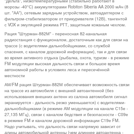
"Дельта", низкотемпературными (стабильно работают в
морозы -40°С) аккумуляторами Robiton Siberia AA 2000 мАч (8
шт. "АА"), сетевым зарядным устройством, автоадаптером с
фильтром-стабилизатором от прикуривателя (12В), тангентой
с VOX и эмуляцией режима РТТ, защитным кожаным чехлом.
Рация "Штурман-882М" - переносная 82-канальная
радиостанция с функционалом, достаточным как для связи на
трассе (с водителями-дальнобойщиками, со службой
спасения, с каналом дорожной информации), так и для связи
во время активного отдыха (рыбалка, охота, туризм - в режиме
FM модуляции высокая дальность связи и большое время
автономной работы в условиях леса и пересечённой
местности
АМ/FM рация Штурман-882М обеспечивает возможность связи
на трассе из автомобиля с внешней автоантенной (без
использования внешних антенн из салона автомобиля сигнал
экранируется - дальность резко уменьшается) с водителями-
дальнобойщиками (в режиме АМ модуляции на канале С15е -
27,135 МГц), связи с каналом бедствия и безопасности - С09е
в режиме FM и каналом дорожной информации С19е FM.
Надо учитывать, что дальность связи напрямую зависит от
длины автомобильной антенны (чем длиннее автоантенна -