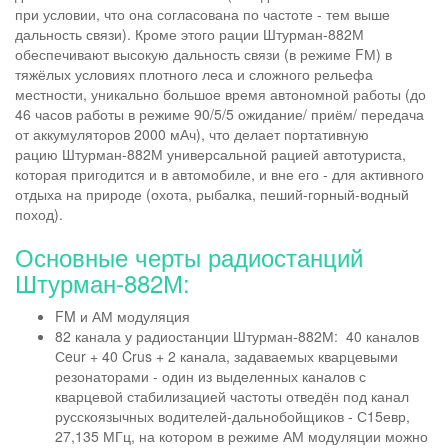
при условии, что она согласована по частоте - тем выше
дальность связи). Кроме этого рации Штурман-882М
обеспечивают высокую дальность связи (в режиме FМ) в
тяжёлых условиях плотного леса и сложного рельефа
местности, уникально большое время автономной работы (до
46 часов работы в режиме 90/5/5 ожидание/ приём/ передача
от аккумуляторов 2000 мАч), что делает портативную
рацию Штурман-882М универсальной рацией автотуриста,
которая пригодится и в автомобиле, и вне его - для активного
отдыха на природе (охота, рыбалка, пеший-горный-водный
поход).
Основные черты радиостанций
Штурман-882М:
FM и АМ модуляция
82 канала у радиостанции Штурман-882М: 40 каналов
Сeur + 40 Crus + 2 канала, задаваемых кварцевыми
резонаторами - один из выделенных каналов с
кварцевой стабилизацией частоты отведён под канал
русскоязычных водителей-дальнобойщиков - С15евр,
27,135 МГц, на котором в режиме АМ модуляции можно