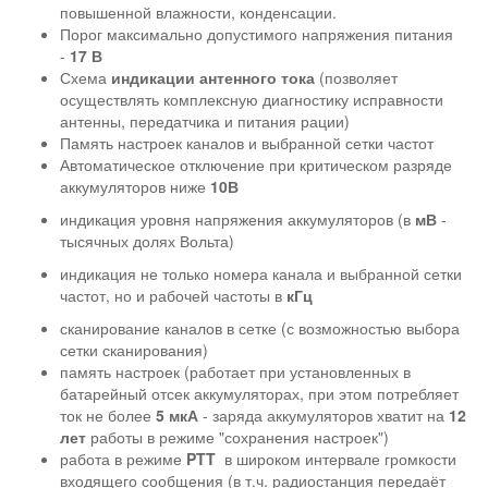
повышенной влажности, конденсации.
Порог максимально допустимого напряжения питания
-
17 В
Схема
индикации антенного тока
(позволяет
осуществлять комплексную диагностику исправности
антенны, передатчика и питания рации)
Память настроек каналов и выбранной сетки частот
Автоматическое отключение при критическом разряде
аккумуляторов ниже
10В
индикация уровня напряжения аккумуляторов (в
мВ
-
тысячных долях Вольта)
индикация не только номера канала и выбранной сетки
частот, но и рабочей частоты в
кГц
сканирование каналов в сетке (с возможностью выбора
сетки сканирования)
память настроек (работает при установленных в
батарейный отсек аккумуляторах, при этом потребляет
ток не более
5 мкА
- заряда аккумуляторов
хватит на
12
лет
работы в режиме "сохранения настроек")
работа в режиме
PTT
в широком интервале громкости
входящего сообщения (в т.ч. радиостанция передаёт