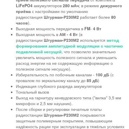
LiFePO4
аккумуляторов
280 мАч
; в режиме
дежурного
приёма
с настройками по умолчанию
радиостанция
Штурман-Р230М2
работает более
80
часов
).
Выходная мощность передатчика в
FM
-
4 Вт
Выходная мощность в
АМ - 4 Вт
(в
радиостанции
Штурман-Р230М2
используется
метод
формирования амплитудной модуляции с частично
подавленной несущей
, что позволило значительно
увеличить мощность полезного сигнала и уменьшить
расход энергии на не содержащую информацию о
полезном сигнале несущую).
Избирательность по побочным каналам -
100 дБ
(с
провалом по зеркальному каналу до
85 дБ
)
Индикация глубокого разряда аккумуляторов
Тональный вызов
Выход на гарнитуру кенвудовского типа ("вилка" 3,5 мм
микрофон и 2,5 мм наушник).
После сборки и регулировки печатные платы
радиостанции
Штурман-Р230М2
покрываются
защитным полимерным покрытием, повышающим
надёжность рации при эксплуатации в тяжёлых условиях