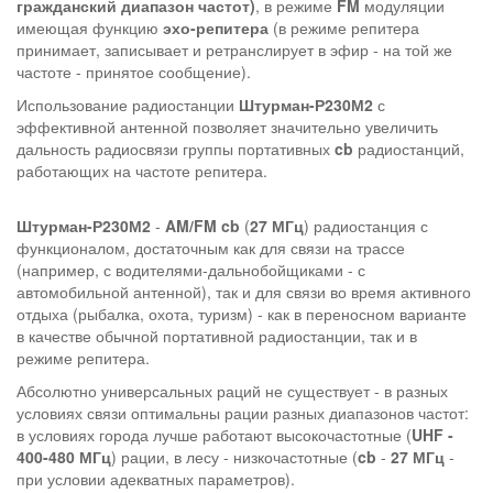
гражданский диапазон частот)
, в режиме
FM
модуляции
имеющая функцию
эхо-репитера
(в режиме репитера
принимает, записывает и ретранслирует в эфир - на той же
частоте - принятое сообщение).
Использование радиостанции
Штурман-Р230М2
с
эффективной антенной позволяет значительно увеличить
дальность радиосвязи группы портативных
cb
радиостанций,
работающих на частоте репитера.
Штурман-Р230М2
-
AM/FM cb
(
27 МГц
) радиостанция с
функционалом, достаточным как для связи на трассе
(например, с водителями-дальнобойщиками - с
автомобильной антенной), так и для связи во время активного
отдыха (рыбалка, охота, туризм) - как в переносном варианте
в качестве обычной портативной радиостанции, так и в
режиме репитера.
Абсолютно универсальных раций не существует - в разных
условиях связи оптимальны рации разных диапазонов частот:
в условиях города лучше работают высокочастотные (
UHF -
400-480 МГц
) рации, в лесу - низкочастотные (
cb
-
27 МГц
-
при условии адекватных параметров).