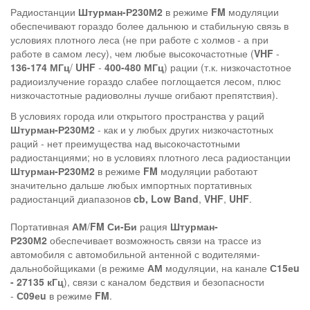
Радиостанции
Штурман-Р230М2
в режиме
FM
модуляции
обеспечивают гораздо более дальнюю и стабильную связь в
условиях плотного леса (не при работе с холмов - а при
работе в самом лесу), чем любые высокочастотные (
VHF
-
136-174 МГц
/
UHF
-
400-480 МГц
) рации (т.к. низкочастотное
радиоизлучение гораздо слабее поглощается лесом, плюс
низкочастотные радиоволны лучше огибают препятствия).
В условиях города или открытого пространства у раций
Штурман-Р230М2
- как и у любых других низкочастотных
раций - нет преимущества над высокочастотными
радиостанциями; но в условиях плотного леса радиостанции
Штурман-Р230М2
в режиме
FM
модуляции работают
значительно дальше любых импортных портативных
радиостанций диапазонов
cb,
Low Band
,
VHF
,
UHF
.
Портативная
АМ
/
FM
Си-Би
рация
Штурман-
Р230М2
обеспечивает возможность связи на трассе из
автомобиля с автомобильной антенной с водителями-
дальнобойщиками (в режиме
АМ
модуляции, на канале
С15еu
- 27135 кГц
), связи с каналом бедствия и безопасности
-
С09еu
в режиме
FM
.