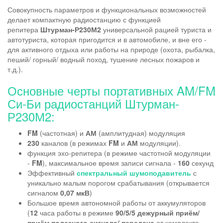
Совокупность параметров и функциональных возможностей
делает компактную радиостанцию с функцией
репитера
Штурман-Р230М2
универсальной рацией туриста и
автотуриста, которая пригодится и в автомобиле, и вне его -
для активного отдыха или работы на природе (охота, рыбалка,
пеший/ горный/ водный поход, тушение лесных пожаров и
т.д.).
Основные черты портативных AM/FM
Си-Би радиостанций Штурман-
Р230М2:
FM
(частотная) и
АМ
(амплитудная) модуляция
230
каналов (в режимах
FM
и
АМ
модуляции).
функция эхо-репитера (в режиме частотной модуляции
-
FM
), максимальное время записи сигнала -
160
секунд
Эффективный
спектральный шумоподавитель
с
уникально малым порогом срабатывания (открывается
сигналом
0,07 мкВ
)
Большое время автономной работы от аккумуляторов
(
12
часа работы в режиме
90/5/5
дежурный приём/
приём полезного сигнала/ передача
от комплекта