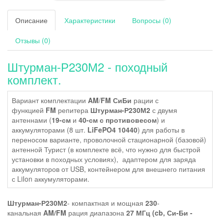
Описание
Характеристики
Вопросы (0)
Отзывы (0)
Штурман-Р230М2 - походный
комплект.
Вариант комплектации
AM
/
FM
СиБи
рации с
функцией
FM
репитера
Штурман-Р230М2
с двумя
антеннами (
19-см
и
40-см с противовесом
) и
аккумуляторами (8 шт.
LiFePO4
10440
) для работы в
переносом варианте, проволочной стационарной (базовой)
антенной Турист (в комплекте всё, что нужно для быстрой
установки в походных условиях),
адаптером для заряда
аккумуляторов от USB,
контейнером для внешнего питания
с LiIon аккумуляторами.
Штурман-Р230М2
- компактная и мощная
230
-
канальная
AM/FM
рация диапазона
27 МГц (cb, Си-Би -