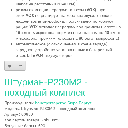
шёпот на расстоянии
30-40 см
)
режим активации передачи голосом (
VOX)
, при
этом
VOX
не реагирует на короткие звуки: хлопки в
ладони возле микрофона, постукивания по корпусу
рации;
VOX
включает передачу при громком шепоте на
15 см
от микрофона, нормальным голосом на
40 см
от
микрофона, громким голосом на
80 см
от микрофона)
автоматическое (с отключением в конце заряда)
зарядное устройство установленных в батарейный
отсек
LiFePO4
аккумуляторов
Штурман-Р230М2 -
походный комплект
Производитель:
Конструкторское Бюро Беркут
Модель: Штурман-Р230М2 - походный комплект
Артикул: 00850
Код партии товара: kbb00459
Бонусные баллы: 620