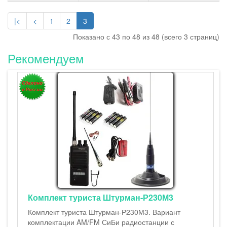
|<
<
1
2
3
Показано с 43 по 48 из 48 (всего 3 страниц)
Рекомендуем
Штурман-230М3 - автокомплект
Штурман-230М3 - автокомплект, AM/FM 
19-см и 42-см антеннами, съёмным про
LiIon аккумуляторами, зарядным устрой
USB, универсальным автомобильным ад
эффективной автомобильной антенной.
комплектации радиостанции Штурман-2
двумя антеннами (19-см и 42-см ..
25000.00р.
27000.00р.
Р230М3
. Вариант
анции с