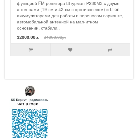
230М3 с двумя
весом) и LiIon
носом варианте,
тном