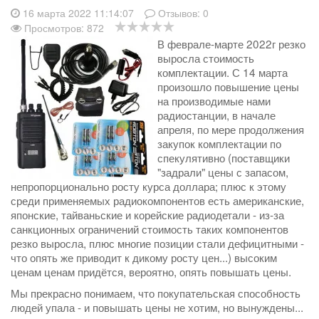
16 марта 2022 11:14:07
Отзывов:
0
Просмотров: 872
В феврале-марте 2022г резко
выросла стоимость
комплектации. С 14 марта
произошло повышение цены
на производимые нами
радиостанции, в начале
апреля, по мере продолжения
закупок комплектации по
спекулятивно (поставщики
"задрали" цены с запасом,
непропорционально росту курса доллара; плюс к этому
среди применяемых радиокомпонентов есть американские,
японские, тайваньские и корейские радиодетали - из-за
санкционных ограничений стоимость таких компонентов
резко выросла, плюс многие позиции стали дефицитными -
что опять же приводит к дикому росту цен...) высоким
ценам ценам придётся, вероятно, опять повышать цены.
Мы прекрасно понимаем, что покупательская способность
людей упала - и повышать цены не хотим, но вынуждены...