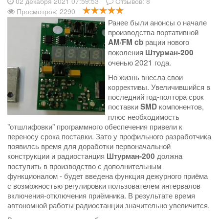
02 декабря 2021 07:59:53
Отзывов:
8
Просмотров: 2290
Ранее были анонсы о начале
производства портативной
/
рации нового
AM
FM
cb
поколения
Штурман-200
оченью 2021 года.
Но жизнь внесла свои
коррективы. Увеличившийся в
последний год-полтора срок
поставки
компонентов,
SMD
плюс необходимость
"отшлифовки" программного обеспечения привели к
переносу срока поставки. Зато у профильного разработчика
появилсь время для доработки первоначальной
конструкции и радиостанция
должна
Штурман-200
поступить в производство с дополнительным
функционалом - будет введена функция дежурного приёма
с возможностью регулировки пользователем интервалов
включения-отключения приёмника. В результате время
автономной работы радиостанции значительно увеличится.