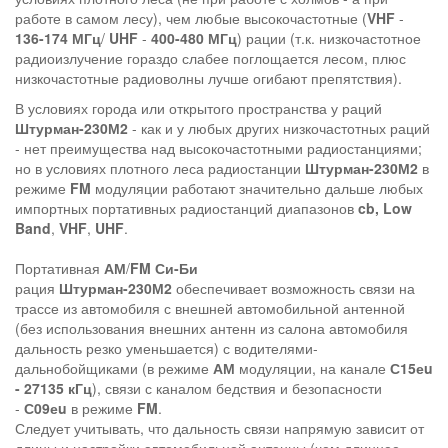
работе в самом лесу), чем любые высокочастотные (
VHF
-
136-174 МГц
/
UHF
-
400-480 МГц
) рации (т.к. низкочастотное
радиоизлучение гораздо слабее поглощается лесом, плюс
низкочастотные радиоволны лучше огибают препятствия).
В условиях города или открытого пространства у раций
Штурман-230М2
- как и у любых других низкочастотных раций
- нет преимущества над высокочастотными радиостанциями;
но в условиях плотного леса радиостанции
Штурман-230М2
в
режиме
FM
модуляции работают значительно дальше любых
импортных портативных радиостанций диапазонов
cb,
Low
Band
,
VHF
,
UHF
.
Портативная
АМ
/
FM
Си-Би
рация
Штурман-230М2
обеспечивает возможность связи на
трассе из автомобиля с внешней автомобильной антенной
(без использования внешних антенн из салона автомобиля
дальность резко уменьшается) с водителями-
дальнобойщиками (в режиме
АМ
модуляции, на канале
С15еu
- 27135 кГц
), связи с каналом бедствия и безопасности
-
С09еu
в режиме
FM
.
Следует учитывать, что дальность связи напрямую зависит от