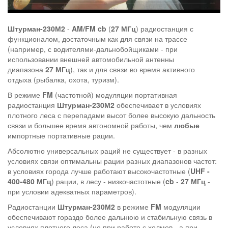
Штурман-230М2
-
AM/FM cb
(
27 МГц
) радиостанция с
функционалом, достаточным как для связи на трассе
(например, с водителями-дальнобойщиками - при
использовании внешней автомобильной антенны
диапазона
27 МГц
), так и для связи во время активного
отдыха (рыбалка, охота, туризм).
В режиме
FM
(частотной) модуляции портативная
радиостанция
Штурман-230М2
обеспечивает в условиях
плотного леса с перепадами высот более высокую дальность
связи и большее время автономной работы, чем
любые
импортные портативные рации.
Абсолютно универсальных раций не существует - в разных
условиях связи оптимальны рации разных диапазонов частот:
в условиях города лучше работают высокочастотные (
UHF -
400-480 МГц
) рации, в лесу - низкочастотные (
cb
-
27 МГц
-
при условии адекватных параметров).
Радиостанции
Штурман-230М2
в режиме
FM
модуляции
обеспечивают гораздо более дальнюю и стабильную связь в
условиях плотного леса (не при работе с холмов - а при