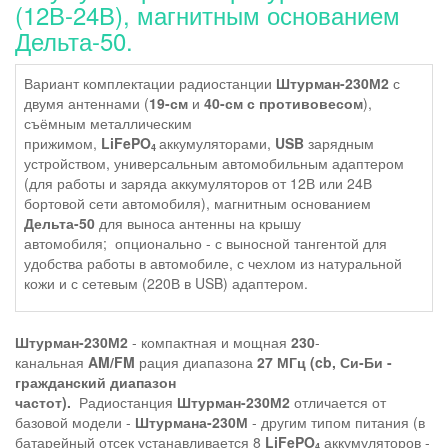
(12В-24В), магнитным основанием
Дельта-50.
Вариант комплектации радиостанции
Штурман-230М2
с
двумя антеннами (
19-см
и
40-см с противовесом
),
съёмным металлическим
прижимом,
LiFePO
аккумуляторами
,
USB
зарядным
4
устройством, универсальным автомобильным адаптером
(для работы и заряда аккумуляторов от 12В или 24В
бортовой сети автомобиля), магнитным основанием
Дельта-50
для выноса антенны на крышу
автомобиля;
опционально - с выносной тангентой для
удобства работы в автомобиле, с чехлом из натуральной
кожи и с сетевым (220В в USB) адаптером.
Штурман-230М2
- компактная и мощная
230
-
канальная
AM/FM
рация диапазона
27 МГц (cb, Си-Би -
гражданский диапазон
частот).
Радиостанция
Штурман-230М2
отличается от
базовой модели -
Штурмана-230М
- другим типом питания (в
батарейный отсек устанавливается 8
LiFePO
аккумуляторов -
4