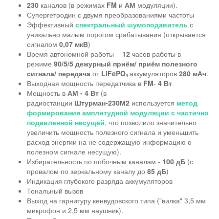
230
каналов (в режимах
FM
и
АМ
модуляции).
Супергетродин с двумя преобразованиями частоты
Эффективный
спектральный шумоподавитель
с
уникально малым порогом срабатывания (открывается
сигналом
0,07 мкВ
)
Время автономной работы -
12
часов работы в
режиме
90/5/5
дежурный приём/ приём полезного
сигнала/ передача
от
LiFePO
аккумуляторов
280 мАч
.
4
Выходная мощность передатчика в
FM
-
4 Вт
Мощность в
АМ -
4 Вт
(в
радиостанции
Штурман-230М2
используется
метод
формирования амплитудной модуляции с частично
подавленной несущей
, что позволило значительно
увеличить мощность полезного сигнала и уменьшить
расход энергии на не содержащую информацию о
полезном сигнале несущую).
Избирательность по побочным каналам -
100 дБ
(с
провалом по зеркальному каналу до
85 дБ
)
Индикация глубокого разряда аккумуляторов
Тональный вызов
Выход на гарнитуру кенвудовского типа ("вилка" 3,5 мм
микрофон и 2,5 мм наушник).