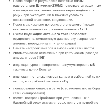
После сборки и регулировки печатные платы
радиостанции
Штурман-230М2
покрываются защитным
полимерным покрытием, повышающим надёжность
рации при эксплуатации в тяжёлых условиях
повышенной влажности, конденсации.
Порог максимально допустимого
внешнего
(гнездо
внешнего питания) напряжения питания -
17 В
Схема
индикации антенного тока
(позволяет
осуществлять комплексную диагностику исправности
антенны, передатчика и питания рации)
Память настроек каналов и выбранной сетки частот
Автоматическое отключение при критическом разряде
аккумуляторов (
10В
)
индикация уровня напряжения аккумуляторов (в
мВ
-
тысячных долях Вольта)
индикация не только номера канала и выбранной сетки
частот, но и рабочей частоты в
кГц
сканирование каналов в сетке (с возможностью выбора
сетки сканирования)
память настроек (работает при установленных в
батарейный отсек аккумуляторах, при этом потребляет