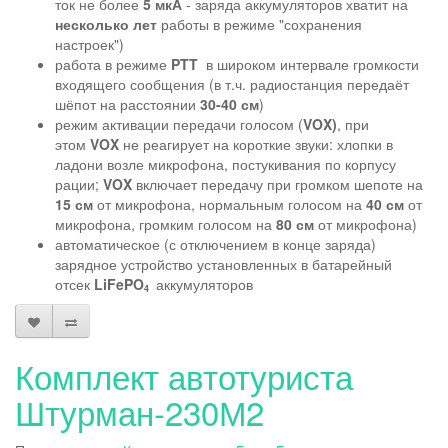
ток не более
5 мкА
- заряда аккумуляторов
хватит на
несколько лет
работы в режиме "сохранения
настроек")
работа в режиме
PTT
в широком интервале громкости
входящего сообщения (в т.ч. радиостанция передаёт
шёпот на расстоянии
30-40 см
)
режим активации передачи голосом (
VOX)
, при
этом
VOX
не реагирует на короткие звуки: хлопки в
ладони возле микрофона, постукивания по корпусу
рации;
VOX
включает передачу при громком шепоте на
15 см
от микрофона, нормальным голосом на
40 см
от
микрофона, громким голосом на
80 см
от микрофона)
автоматическое (с отключением в конце заряда)
зарядное устройство установленных в батарейный
отсек
LiFePO
аккумуляторов
4
Комплект автотуриста
Штурман-230М2