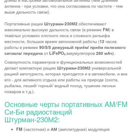
длины и настройки автомобильной антенны (чем длиннее
антенна - при условии, что она согласована по частоте - тем
выше дальность связи).
Портативные рации
Штурман-230М2
обеспечивают
максимально высокую дальность связи (в режиме
FМ
) в
тяжёлых условиях плотного леса и сложного рельефа
местности, большое время автономной работы (
12
часов
работы в режиме
90/5/5
дежурный приём/ приём полезного
сигнала/ передача
от
LiFePO
аккумуляторов
280 мАч
).
4
Совокупность параметров и функциональных возможностей
делает компактную рацию
Штурман-230М2
универсальной
рацией автотуриста, которая пригодится и в автомобиле, и вне
его - для активного отдыха или работы на природе (охота,
рыбалка, пеший/ горный/ водный поход, тушение лесных
пожаров и т.д.).
Основные черты портативных AM/FM
Си-Би радиостанций
Штурман-230М2:
FM
(частотная) и
АМ
(амплитудная) модуляция