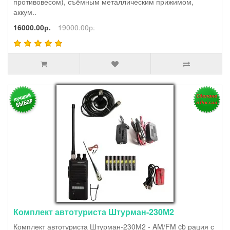
противовесом), съёмным металлическим прижимом,
аккум..
16000.00р.
19000.00р.
Комплект автотуриста Штурман-230М2
Комплект автотуриста Штурман-230М2 - AM/FM cb рация с