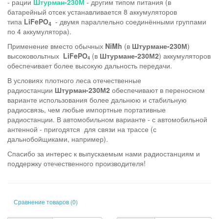
- рации
Штурман-230М
- другим типом питания (в
батарейный отсек устанавливается 8 аккумуляторов
типа
LiFePO
- двумя параллельно соединёнными группами
4
по 4 аккумулятора).
Применение вместо обычных
NiMh
(в
Штурмане-230М
)
высоковольтных
LiFePO
(в
Штурмане-230М2
) аккумуляторов
4
обеспечивает более высокую дальность передачи.
В условиях плотного леса отечественные
радиостанции
Штурман-230М2
обеспечивают в переносном
варианте использования более дальнюю и стабильную
радиосвязь, чем любые импортные портативные
радиостанции. В автомобильном варианте - с автомобильной
антенной - пригодятся для связи на трассе (с
дальнобойщиками, например).
Спасибо за интерес к выпускаемым нами радиостанциям и
поддержку отечественного производителя!
Сравнение товаров (0)