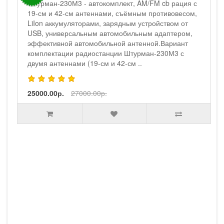
Штурман-230М3 - автокомплект
Штурман-230М3 - автокомплект, AM/FM cb рация с
19-см и 42-см антеннами, съёмным противовесом,
LiIon аккумуляторами, зарядным устройством от
USB, универсальным автомобильным адаптером,
эффективной автомобильной антенной.Вариант
комплектации радиостанции Штурман-230М3 с
двумя антеннами (19-см и 42-см ..
25000.00р.
27000.00р.