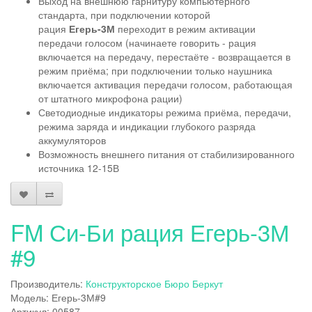
Выход на внешнюю гарнитуру компьютерного
стандарта, при подключении которой
рация
Егерь-3М
переходит в режим активации
передачи голосом (начинаете говорить - рация
включается на передачу, перестаёте - возвращается в
режим приёма; при подключении только наушника
включается активация передачи голосом, работающая
от штатного микрофона рации)
Светодиодные индикаторы режима приёма, передачи,
режима заряда и индикации глубокого разряда
аккумуляторов
Возможность внешнего питания от стабилизированного
источника 12-15В
FM Си-Би рация Егерь-3М
#9
Производитель:
Конструкторское Бюро Беркут
Модель: Егерь-3М#9
Артикул: 00587