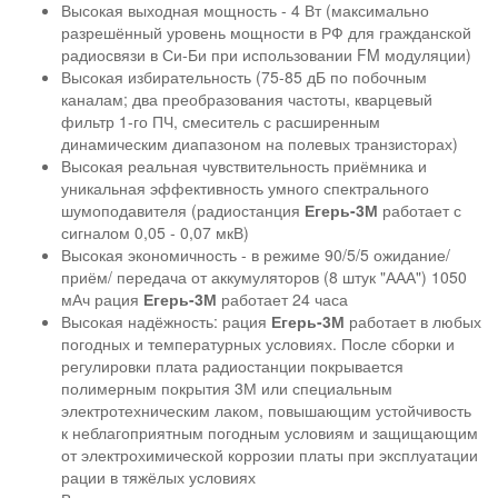
Высокая выходная мощность - 4 Вт (максимально
разрешённый уровень мощности в РФ для гражданской
радиосвязи в Си-Би при использовании FM модуляции)
Высокая избирательность (75-85 дБ по побочным
каналам; два преобразования частоты, кварцевый
фильтр 1-го ПЧ, смеситель с расширенным
динамическим диапазоном на полевых транзисторах)
Высокая реальная чувствительность приёмника и
уникальная эффективность умного спектрального
шумоподавителя (радиостанция
Егерь-3М
работает с
сигналом 0,05 - 0,07 мкВ)
Высокая экономичность - в режиме 90/5/5 ожидание/
приём/ передача от аккумуляторов (8 штук "ААА") 1050
мАч рация
Егерь-3М
работает 24 часа
Высокая надёжность: рация
Егерь-3М
работает в любых
погодных и температурных условиях. После сборки и
регулировки плата радиостанции покрывается
полимерным покрытия 3М или специальным
электротехническим лаком, повышающим устойчивость
к неблагоприятным погодным условиям и защищающим
от электрохимической коррозии платы при эксплуатации
рации в тяжёлых условиях