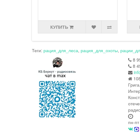
КУПИТЬ
Теги:
рация_для_леса
,
рация_для_охоты
,
рации_д
8 9
8 4
inf
108
Грига
Интер
Конст
отече
радио
пн-пт