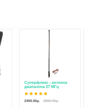
Турист 
стацио
МГц
4200.00р
КУПИ
Суперфлекс - антенна
диапазона 27 МГц
2400.00р.
2500.00р.