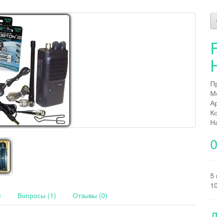
П
М
А
К
Н
0
5 
10
я
Вопросы (1)
Отзывы (0)
Д