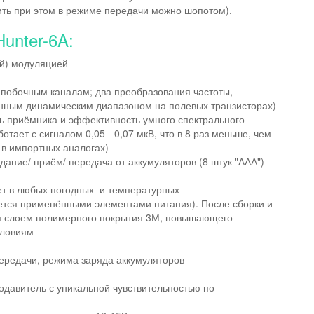
рить при этом в режиме передачи можно шопотом).
unter-6A:
ой) модуляцией
 побочным каналам; два преобразования частоты,
нным динамическим диапазоном на полевых транзисторах)
ь приёмника и эффективность умного спектрального
тает с сигналом 0,05 - 0,07 мкВ, что в 8 раз меньше, чем
в импортных аналогах)
дание/ приём/ передача от аккумуляторов (8 штук "ААА")
ает в любых погодных и температурных
ется применёнными элементами питания). После сборки и
ся слоем полимерного покрытия 3М, повышающего
словиям
ередачи, режима заряда аккумуляторов
давитель с уникальной чувствительностью по