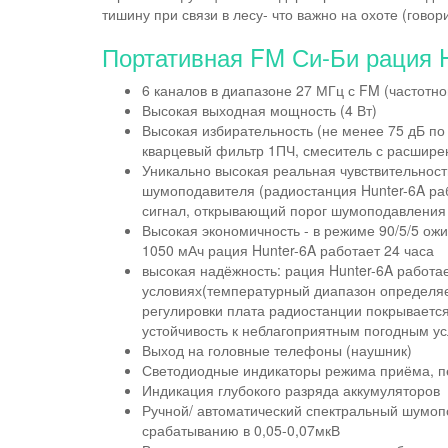
тишину при связи в лесу- что важно на охоте (гово
Портативная FM Си-Би рация H
6 каналов в диапазоне 27 МГц с FM (частотн
Высокая выходная мощность (4 Вт)
Высокая избирательность (не менее 75 дБ по
кварцевый фильтр 1ПЧ, смеситель с расшире
Уникально высокая реальная чувствительност
шумоподавителя (радиостанция Hunter-6A рабо
сигнал, открывающий порог шумоподавления 
Высокая экономичность - в режиме 90/5/5 ожи
1050 мАч рация Hunter-6A работает 24 часа
высокая надёжность: рация Hunter-6A работ
условиях(температурный диапазон определя
регулировки плата радиостанции покрывает
устойчивость к неблагоприятным погодным у
Выход на головные телефоны (наушник)
Светодиодные индикаторы режима приёма, п
Индикация глубокого разряда аккумуляторов
Ручной/ автоматический спектральный шумопо
срабатыванию в 0,05-0,07мкВ