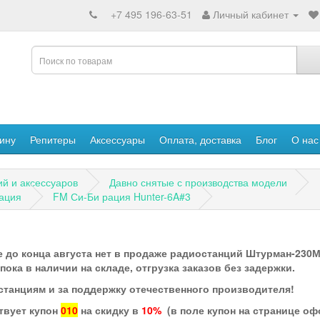
+7 495 196-63-51
Личный кабинет
ину
Репитеры
Аксессуары
Оплата, доставка
Блог
О нас
ий и аксессуаров
Давно снятые с производства модели
рация
FM Си-Би рация Hunter-6A#3
 до конца августа нет в продаже радиостанций Штурман-230М3
ка в наличии на складе, отгрузка заказов без задержки.
станциям и за поддержку отечественного производителя!
твует купон
010
на скидку в
10%
(в поле купон на странице о