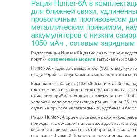
Рация Hunter-6A в комплектаци
для ближней связи, удлинённ
проволочным противовесом дл
металлическим прижимом, нау
аккумуляторов с низким самор
1050 мАч , сетевым зарядным 
Радиостанции
Hunter-6A
давно сняты с производств
покупки
современные модели
выпускаемых радио
Hunter-6A - одна из самых лёгких (300г с аккумулят
среди серийно выпускаемых в мире портативных р
Компактные габариты (13х6х3,6см) и малый вес, на
плотного леса и сложного рельефа местности, высо
ожидание/ приём/ передача от аккумуляторов 1050
условиям делают портативную рацию Hunter-6A нез
отдых на природе увлекательным, удобным и безо
Рация Hunter-6A ориентирована на охотников, рыба
природе, т.к. обладает наибольшей дальностью рад
местности при минимальных габаритах и весе, бо
сервисных функций. Благодаря применению входящ