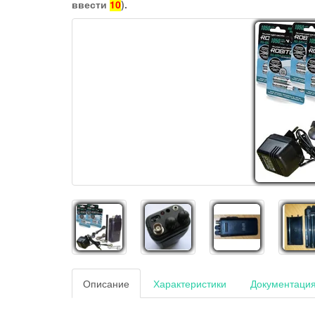
ввести
10
).
Описание
Характеристики
Документаци