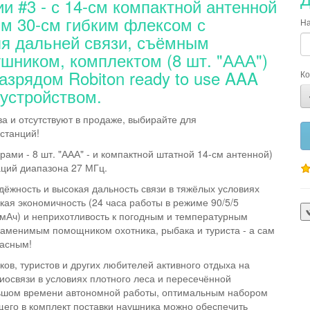
и #3 - с 14-см компактной антенной
ым 30-см гибким флексом с
На
я дальней связи, съёмным
шником, комплектом (8 шт. "ААА")
азрядом Robiton ready to use AAA
Ко
устройством.
а и отсутствуют в продаже, выбирайте для
станций!
орами - 8 шт. "ААА" - и компактной штатной 14-см антенной)
аций диапазона 27 МГц.
дёжность и высокая дальность связи в тяжёлых условиях
кая экономичность (24 часа работы в режиме 90/5/5
 мАч) и неприхотливость к погодным и температурным
аменимым помощником охотника, рыбака и туриста - а сам
пасным!
ков, туристов и других любителей активного отдыха на
иосвязи в условиях плотного леса и пересечённой
льшом времени автономной работы, оптимальным набором
его в комплект поставки наушника можно обеспечить