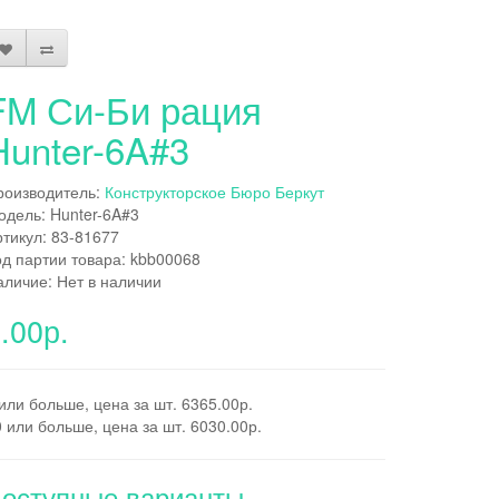
FM Си-Би рация
Hunter-6A#3
роизводитель:
Конструкторское Бюро Беркут
одель: Hunter-6A#3
ртикул: 83-81677
од партии товара: kbb00068
аличие: Нет в наличии
.00р.
или больше, цена за шт. 6365.00р.
 или больше, цена за шт. 6030.00р.
оступные варианты