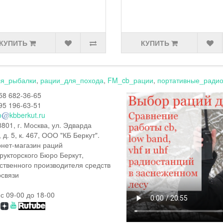
КУПИТЬ
КУПИТЬ
ля_рыбалки
,
рации_для_похода
,
FM_cb_рации
,
портативные_радио
58 682-36-65
95 196-63-51
o
kbberkut.ru
801, г. Москва, ул. Эдварда
, д. 5, к. 467, ООО "КБ Беркут".
нет-магазин раций
рукторского Бюро Беркут,
ственного производителя средств
связи
 с 09-00 до 18-00