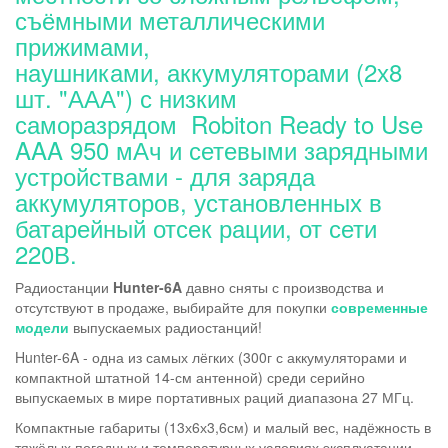
съёмными металлическими
прижимами,
наушниками, аккумуляторами (2х8
шт. "ААА") с низким
саморазрядом Robiton Ready to Use
AAA 950 мАч и сетевыми зарядными
устройствами - для заряда
аккумуляторов, установленных в
батарейный отсек рации, от сети
220В.
Радиостанции
Hunter-6A
давно сняты с производства и
отсутствуют в продаже, выбирайте для покупки
современные
модели
выпускаемых радиостанций!
Hunter-6A - одна из самых лёгких (300г с аккумуляторами и
компактной штатной 14-см антенной) среди серийно
выпускаемых в мире портативных раций диапазона 27 МГц.
Компактные габариты (13х6х3,6см) и малый вес, надёжность в
тяжёлых погодных и температурных условиях эксплуатации,