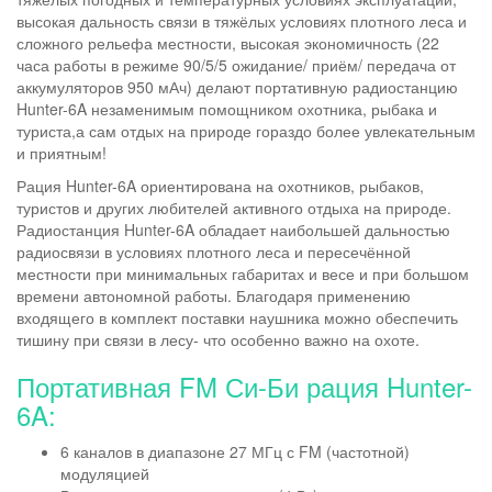
высокая дальность связи в тяжёлых условиях плотного леса и
сложного рельефа местности, высокая экономичность (22
часа работы в режиме 90/5/5 ожидание/ приём/ передача от
аккумуляторов 950 мАч) делают портативную радиостанцию
Hunter-6A незаменимым помощником охотника, рыбака и
туриста,а сам отдых на природе гораздо более увлекательным
и приятным!
Рация Hunter-6A ориентирована на охотников, рыбаков,
туристов и других любителей активного отдыха на природе.
Радиостанция Hunter-6A обладает наибольшей дальностью
радиосвязи в условиях плотного леса и пересечённой
местности при минимальных габаритах и весе и при большом
времени автономной работы. Благодаря применению
входящего в комплект поставки наушника можно обеспечить
тишину при связи в лесу- что особенно важно на охоте.
Портативная FM Си-Би рация Hunter-
6A:
6 каналов в диапазоне 27 МГц с FM (частотной)
модуляцией