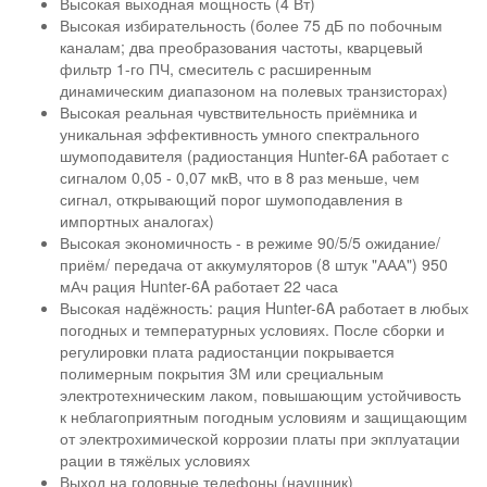
Высокая выходная мощность (4 Вт)
Высокая избирательность (более 75 дБ по побочным
каналам; два преобразования частоты, кварцевый
фильтр 1-го ПЧ, смеситель с расширенным
динамическим диапазоном на полевых транзисторах)
Высокая реальная чувствительность приёмника и
уникальная эффективность умного спектрального
шумоподавителя (радиостанция Hunter-6A работает с
сигналом 0,05 - 0,07 мкВ, что в 8 раз меньше, чем
сигнал, открывающий порог шумоподавления в
импортных аналогах)
Высокая экономичность - в режиме 90/5/5 ожидание/
приём/ передача от аккумуляторов (8 штук "ААА") 950
мАч рация Hunter-6A работает 22 часа
Высокая надёжность: рация Hunter-6A работает в любых
погодных и температурных условиях. После сборки и
регулировки плата радиостанции покрывается
полимерным покрытия 3М или срециальным
электротехническим лаком, повышающим устойчивость
к неблагоприятным погодным условиям и защищающим
от электрохимической коррозии платы при экплуатации
рации в тяжёлых условиях
Выход на головные телефоны (наушник)