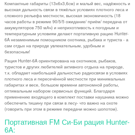
Компактные габариты (13х6х3,6см) и малый вес, надёжность и
высокая дальность связи в тяжёлых условиях плотного леса и
сложного рельефа местности, высокая экономичность (18
часов работы в режиме 90/5/5 ожидание/ приём/ передача от
аккумуляторов 750 мАч) и неприхотливость к погодным и
температурным условиям делают портативную рацию Hunter-
6A незаменимым помощником охотника, рыбака и туриста - а
сам отдых на природе увлекательным, удобным и
безопасным!
Рация Hunter-6A ориентирована на охотников, рыбаков,
туристов и других любителей активного отдыха на природе,
т.к. обладает наибольшей дальностью радиосвязи в условиях
плотного леса и пересечённой местности при минимальных
габаритах и весе, большом времени автономной работы,
оптимальным набором сервисных функций. Благодаря
применению входящего в комплект поставки наушника можно
обеспечить тишину при связи в лесу- что важно на охоте
(говорить при этом в режиме передачи можно шопотом).
Портативная FM Си-Би рация Hunter-
6A: