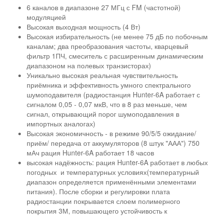
6 каналов в диапазоне 27 МГц с FM (частотной)
модуляцией
Высокая выходная мощность (4 Вт)
Высокая избирательность (не менее 75 дБ по побочным
каналам; два преобразования частоты, кварцевый
фильтр 1ПЧ, смеситель с расширенным динамическим
диапазоном на полевых транзисторах)
Уникально высокая реальная чувствительность
приёмника и эффективность умного спектрального
шумоподавителя (радиостанция Hunter-6A работает с
сигналом 0,05 - 0,07 мкВ, что в 8 раз меньше, чем
сигнал, открывающий порог шумоподавления в
импортных аналогах)
Высокая экономичность - в режиме 90/5/5 ожидание/
приём/ передача от аккумуляторов (8 штук "ААА") 750
мАч рация Hunter-6A работает 18 часов
высокая надёжность: рация Hunter-6A работает в любых
погодных и температурных условиях(температурный
диапазон определяется применёнными элементами
питания). После сборки и регулировки плата
радиостанции покрывается слоем полимерного
покрытия 3М, повышающего устойчивость к