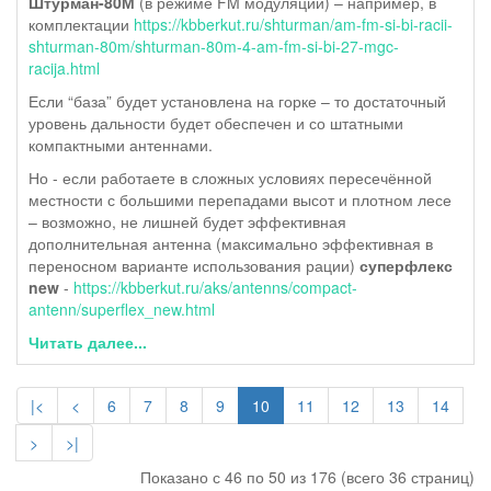
Штурман-80М
(в режиме FM модуляции) – например, в
комплектации
https://kbberkut.ru/shturman/am-fm-si-bi-racii-
shturman-80m/shturman-80m-4-am-fm-si-bi-27-mgc-
racija.html
Если “база” будет установлена на горке – то достаточный
уровень дальности будет обеспечен и со штатными
компактными антеннами.
Но - если работаете в сложных условиях пересечённой
местности с большими перепадами высот и плотном лесе
– возможно, не лишней будет эффективная
дополнительная антенна (максимально эффективная в
переносном варианте использования рации)
суперфлекс
new
-
https://kbberkut.ru/aks/antenns/compact-
antenn/superflex_new.html
Читать далее...
|<
<
6
7
8
9
10
11
12
13
14
>
>|
Показано с 46 по 50 из 176 (всего 36 страниц)