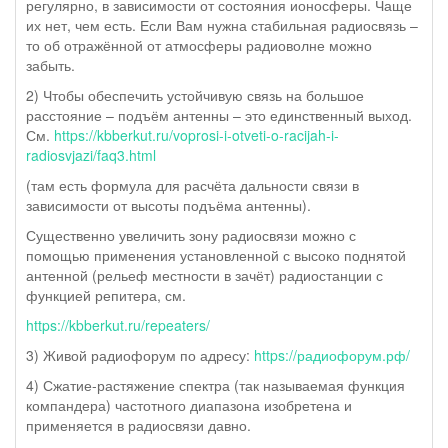
регулярно, в зависимости от состояния ионосферы. Чаще
их нет, чем есть. Если Вам нужна стабильная радиосвязь –
то об отражённой от атмосферы радиоволне можно
забыть.
2) Чтобы обеспечить устойчивую связь на большое
расстояние – подъём антенны – это единственный выход.
См.
https://kbberkut.ru/voprosi-i-otveti-o-racijah-i-
radiosvjazi/faq3.html
(там есть формула для расчёта дальности связи в
зависимости от высоты подъёма антенны).
Существенно увеличить зону радиосвязи можно с
помощью применения установленной с высоко поднятой
антенной (рельеф местности в зачёт) радиостанции с
функцией репитера, см.
https://kbberkut.ru/repeaters/
3) Живой радиофорум по адресу:
https://радиофорум.рф/
4) Сжатие-растяжение спектра (так называемая функция
компандера) частотного диапазона изобретена и
применяется в радиосвязи давно.