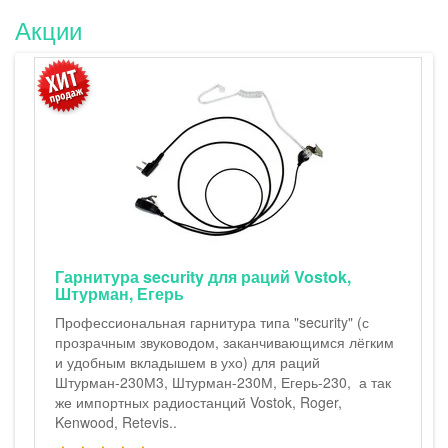
Акции
Егерь-230 - FM cb рация в комплекте с
LiIon аккумуляторами и зарядным
устройством от USB
Егерь-230 - портативная FM Си-Би (27 МГц)
радиостанция в комплекте с 19-см и 42-см
антеннами, LiIon аккумуляторами и зарядным
устройством от USB. Вариант комплектации
радиостанции Егерь-230 с двумя антеннами (19-см
и 42-см с противовесом), съёмным металлическим
прижимом, аккумуляторами (8 шт. 1..
13500.00р.
16000.00р.