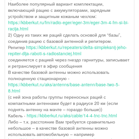
Наиболее популярный вариант комплектации,
включающий рацию с аккумуляторами, зарядным
устройством и защитным кожаным чехлом:
https://kbberkut.ru/fm/radio-eger/eger-3m/eger-3m-4-fm-si-bi-
racija.html
2) Одну из таких же раций сделать основой для “базы”,
соединив рацию с базовой антенной и репитером.
Репитер
https://kbberkut.ru/repeaters/delta-simpleksnij-jeho-
repiter-dlja-raboti-s-radiostanciej.html
соединяется с рацией через гнездо гарнитуры, записывает
и ретранслирует в эфир сообщения
В качестве базовой антенны можно использовать
полноценную стационарную -
https://kbberkut.ru/aks/antenns/base-antenn/base-two-5-
8.html
(с ней зона работы группы переносных раций с
компактными антеннами будет в радиусе 20 км (если
поднять антенну на мачте – гораздо больше))
Кабель -
https://kbberkut.ru/aks/cable/14-4-tnc-tnc.html
Либо – т.к. расстояние Вам требуется сравнительно
небольшое – в качестве базовой антенны можно
использовать автомобильную – например