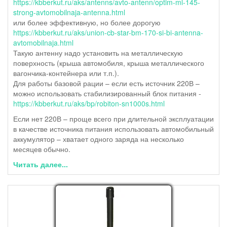
https://kbberkut.ru/aks/antenns/avto-antenn/optim-ml-145-
strong-avtomobilnaja-antenna.html
или более эффективную, но более дорогую
https://kbberkut.ru/aks/union-cb-star-bm-170-si-bi-antenna-
avtomobilnaja.html
Такую антенну надо установить на металлическую
поверхность (крыша автомобиля, крыша металлического
вагончика-контейнера или т.п.).
Для работы базовой рации – если есть источник 220В –
можно использовать стабилизированный блок питания -
https://kbberkut.ru/aks/bp/robiton-sn1000s.html
Если нет 220В – проще всего при длительной эксплуатации
в качестве источника питания использовать автомобильный
аккумулятор – хватает одного заряда на несколько
месяцев обычно.
Читать далее...