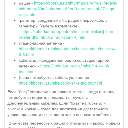
рация -
https://kbberkut.ru/shturman/am-fm-si-bi-racii-
shturman-80m/shturman-80m-0-am-fm-si-bi-27-mgc-
racija.html
репитер, соединяемый с рацией через кабель
гарнитуры (кабель в комплекте)
-
https://kbberkut.ru/repeaters/delta-simpleksnij-jeho-
repiter-dlja-raboti-s-radiostanciej.html
стационарная антенна -
https://kbberkut.ru/aks/antenns/base-antenn/base-two-
5-8.html
кабель для соединения рации со стационарной
антенной -
https://kbberkut.ru/aks/cable/14-4-uhf-
tnc.html
(если потребуется кабель удлинения -
https://kbberkut.ru/aks/cable/14-4-tnc-tnc.html
Если “базу” установить на ровном месте – тогда антенну
потребуется поднять повыше, т.е. лучше с
дополнительным кабелем. Если “база” на горке или
высоком холме – тогда для достижения достаточного
уровня дальности связи достаточно основного кабеля).
В качестве переносных раций оптимальный выбор модели