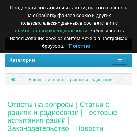
+7 495 196-63-51
Продолжая пользоваться сайтом, вы соглашаетесь
на обработку файлов cookie и других
пользовательских данных в соответствии с
политикой конфиденциальности
. Заблокировать
использование cookies сайтом можно в настройках
Товаров: 0 (0.00р.)
браузера.
Понятно
Категории
Вопросы и ответы о рациях и радиосвязи
Ответы на вопросы
|
Статьи о
рациях и радиосвязи
|
Тестовые
испытания раций
|
Законодательство
|
Новости