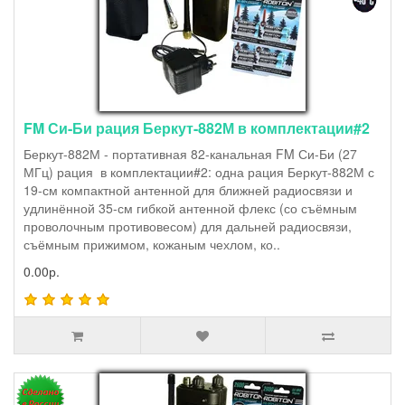
FM Си-Би рация Беркут-882М в комплектации#2
Беркут-882М - портативная 82-канальная FM Си-Би (27
МГц) рация в комплектации#2: одна рация Беркут-882М с
19-см компактной антенной для ближней радиосвязи и
удлинённой 35-см гибкой антенной флекс (со съёмным
проволочным противовесом) для дальней радиосвязи,
съёмным прижимом, кожаным чехлом, ко..
0.00р.