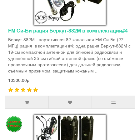
FM Си-Би рация Беркут-882М в комплектации#4
Беркут-882М - портативная 82-канальная FM Си-Би (27
МГц) рация в комплектации #4: одна рация Беркут-882М с
19-см компактной антенной для ближней радиосвязи и
удлинённой 35-см гибкой антенной флекс (со съёмным
проволочным противовесом) для дальней радиосвязи,
съёмным прижимом, защитным кожаным ..
10300.00р.