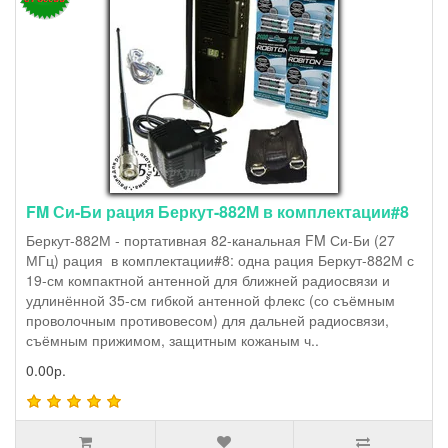
FM Си-Би рация Беркут-882М в комплектации#8
Беркут-882М - портативная 82-канальная FM Си-Би (27
МГц) рация в комплектации#8: одна рация Беркут-882М с
19-см компактной антенной для ближней радиосвязи и
удлинённой 35-см гибкой антенной флекс (со съёмным
проволочным противовесом) для дальней радиосвязи,
съёмным прижимом, защитным кожаным ч..
0.00р.