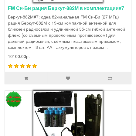
FM Си-Би рация Беркут-882М в комплектации#7
Беркут-882М#7: одна 82-канальная FM Си-Би (27 МГц)
рация Беркут-882М с 19-см компактной антенной для
ближней радиосвязи и удлинённой 35-см гибкой антенной
флекс (со съёмным проволочным противовесом) для
дальней радиосвязи, съёмным пластиковым прижимом,
комплектом - 8 шт. АА - аккумуляторов с низким ..
10100.00р.