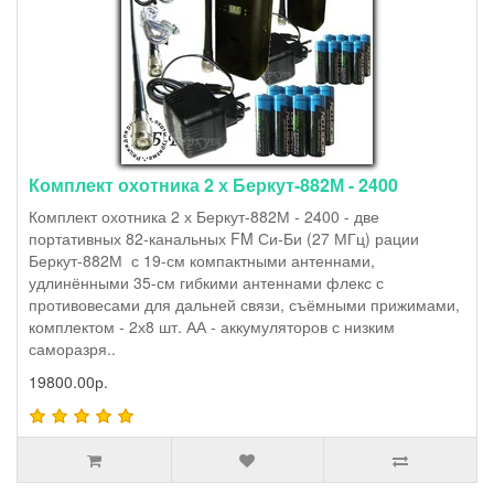
Комплект охотника 2 х Беркут-882М - 2400
Комплект охотника 2 х Беркут-882М - 2400 - две
портативных 82-канальных FM Си-Би (27 МГц) рации
Беркут-882М с 19-см компактными антеннами,
удлинёнными 35-см гибкими антеннами флекс с
противовесами для дальней связи, съёмными прижимами,
комплектом - 2х8 шт. АА - аккумуляторов с низким
саморазря..
19800.00р.