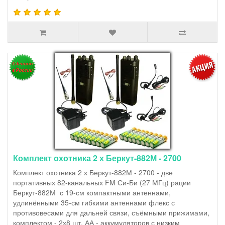
Комплект охотника 2 х Беркут-882М - 2700
Комплект охотника 2 х Беркут-882М - 2700 - две
портативных 82-канальных FM Си-Би (27 МГц) рации
Беркут-882М с 19-см компактными антеннами,
удлинёнными 35-см гибкими антеннами флекс с
противовесами для дальней связи, съёмными прижимами,
комплектом - 2х8 шт. АА - аккумуляторов с низким