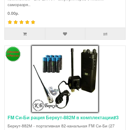
саморазря..
0.00р.
FM Си-Би рация Беркут-882М в комплектации#3
Беркут-882М - портативная 82-канальная FM Си-Би (27