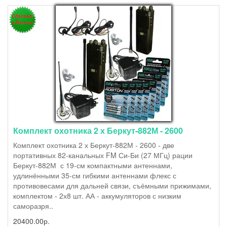
Комплект охотника 2 х Беркут-882М - 2600
Комплект охотника 2 х Беркут-882М - 2600 - две
портативных 82-канальных FM Си-Би (27 МГц) рации
Беркут-882М с 19-см компактными антеннами,
удлинёнными 35-см гибкими антеннами флекс с
противовесами для дальней связи, съёмными прижимами,
комплектом - 2х8 шт. АА - аккумуляторов с низким
саморазря..
20400.00р.