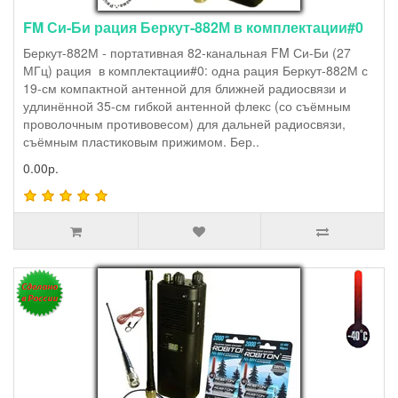
FM Си-Би рация Беркут-882М в комплектации#0
Беркут-882М - портативная 82-канальная FM Си-Би (27
МГц) рация в комплектации#0: одна рация Беркут-882М с
19-см компактной антенной для ближней радиосвязи и
удлинённой 35-см гибкой антенной флекс (со съёмным
проволочным противовесом) для дальней радиосвязи,
съёмным пластиковым прижимом. Бер..
0.00р.