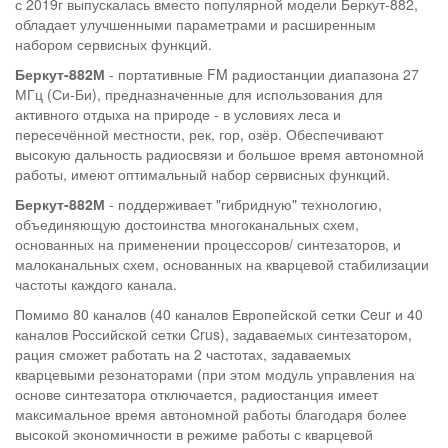
с 2019г выпускалась вместо популярной модели Беркут-882,
обладает улучшенными параметрами и расширенным
набором сервисных функций.
Беркут-882М
- портативные FM радиостанции диапазона 27
МГц (Си-Би), предназначенные для использования для
активного отдыха на природе - в условиях леса и
пересечённой местности, рек, гор, озёр. Обеспечивают
высокую дальность радиосвязи и большое время автономной
работы, имеют оптимальный набор сервисных функций.
Беркут-882М
- поддерживает "гибридную" технологию,
объединяющую достоинства многоканальных схем,
основанных на применении процессоров/ синтезаторов, и
малоканальных схем, основанных на кварцевой стабилизации
частоты каждого канала.
Помимо 80 каналов (40 каналов Европейской сетки Сeur и 40
каналов Российской сетки Crus), задаваемых синтезатором,
рация сможет работать на 2 частотах, задаваемых
кварцевыми резонаторами (при этом модуль управления на
основе синтезатора отключается, радиостанция имеет
максимальное время автономной работы благодаря более
высокой экономичности в режиме работы с кварцевой