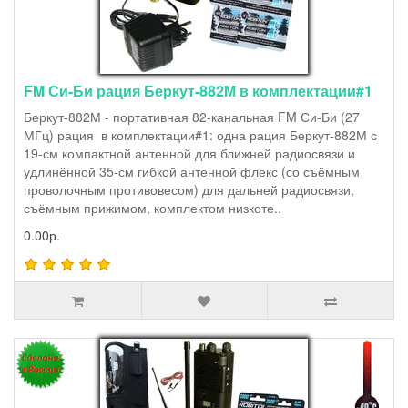
FM Си-Би рация Беркут-882М в комплектации#1
Беркут-882М - портативная 82-канальная FM Си-Би (27
МГц) рация в комплектации#1: одна рация Беркут-882М с
19-см компактной антенной для ближней радиосвязи и
удлинённой 35-см гибкой антенной флекс (со съёмным
проволочным противовесом) для дальней радиосвязи,
съёмным прижимом, комплектом низкоте..
0.00р.