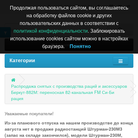
+7 495 196-63-51
Продолжая пользоваться сайтом, вы соглашаетесь
на обработку файлов cookie и других
пользовательских данных в соответствии с
политикой конфиденциальности
. Заблокировать
использование cookies сайтом можно в настройках
Товаров: 0 (0.00р.)
браузера.
Понятно
Категории
Распродажа снятых с производства раций и аксессуаров
Беркут-882М: переносная 82-канальная FM Си-Би
рация
Уважаемые покупатели!
Из-за планового отпуска на нашем производстве до конца
августа нет в продаже радиостанций Штурман-230М3
(запас на складе закончился), модели Штурман-230М,