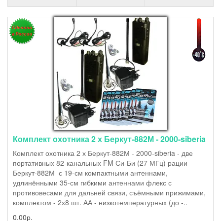
Комплект охотника 2 х Беркут-882М - 2000-siberia
Комплект охотника 2 х Беркут-882М - 2000-siberia - две
портативных 82-канальных FM Си-Би (27 МГц) рации
Беркут-882М с 19-см компактными антеннами,
удлинёнными 35-см гибкими антеннами флекс с
противовесами для дальней связи, съёмными прижимами,
комплектом - 2х8 шт. АА - низкотемпературных (до -..
0.00р.