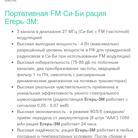
Портативная FM Си-Би рация
Егерь-3М:
3 канала в диапазоне 27 МГц (Си-Би) с FM (частотной)
модуляцией
Высокая выходная мощность - 4 Вт (максимально
разрешённый уровень мощности в РФ для гражданской
радиосвязи в Си-Би при использовании FM модуляции)
Высокая избирательность (75-85 дБ по побочным
каналам; два преобразования частоты, кварцевый
фильтр 1-го ПЧ, смеситель с расширенным
динамическим диапазоном на полевых транзисторах)
Высокая реальная чувствительность приёмника и
уникальная эффективность умного спектрального
шумоподавителя (радиостанция
Егерь-3М
работает с
сигналом 0,05 - 0,07 мкВ)
Высокая экономичность - в режиме 90/5/5 ожидание/
приём/ передача от аккумуляторов (8 штук "ААА") 1050
мАч рация
Егерь-3М
работает 24 часа
Высокая надёжность: рация
Егерь-3М
работает в любых
погодных и температурных условиях. После сборки и