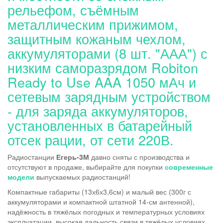
рельефом, съёмным
металлическим прижимом,
защитным кожаным чехлом,
аккумуляторами (8 шт. "ААА") с
низким саморазрядом Robiton
Ready to Use AAA 1050 мАч и
сетевым зарядным устройством
- для заряда аккумуляторов,
установленных в батарейный
отсек рации, от сети 220В.
Радиостанции
Егерь-3М
давно сняты с производства и
отсутствуют в продаже, выбирайте для покупки
современные
модели
выпускаемых радиостанций!
Компактные габариты (13х6х3,6см) и малый вес (300г с
аккумуляторами и компактной штатной 14-см антенной),
надёжность в тяжёлых погодных и температурных условиях
эксплуатации, высокая дальность связи в тяжёлых условиях