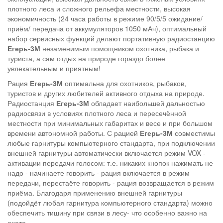
плотного леса и сложного рельефа местности, высокая
экономичность (24 часа работы в режиме 90/5/5 ожидание/
приём/ передача от аккумуляторов 1050 мАч), оптимальный
набор сервисных функций делают портативную радиостанцию
Егерь-3М
незаменимым помощником охотника, рыбака и
туриста, а сам отдых на природе гораздо более
увлекательным и приятным!
Рация
Егерь-3М
оптимальна для охотников, рыбаков,
туристов и других любителей активного отдыха на природе.
Радиостанция
Егерь-3М
обладает наибольшей дальностью
радиосвязи в условиях плотного леса и пересечённой
местности при минимальных габаритах и весе и при большом
времени автономной работы. С рацией
Егерь-3М
совместимы
любые гарнитуры компьютерного стандарта, при подключении
внешней гарнитуры автоматически включается режим VOX -
активации передачи голосом: т.е. никаких кнопок нажимать не
надо - начинаете говорить - рация включается в режим
передачи, перестаёте говорить - рация возвращается в режим
приёма. Благодаря применению внешней гарнитуры
(подойдёт любая гарнитура компьютерного стандарта) можно
обеспечить тишину при связи в лесу- что особенно важно на
охоте.