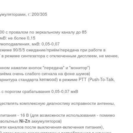
умуляторами, г: 200/305
00 с провалом по зеркальному каналу до 85
кВ: не более 0,15
моподавления, мкВ: 0,05-0,07
ежиме 90/5/5 ожидание/приём/передача при работе в
 в режиме синтезатора с отключенным дисплеем, не менее,
ном нажатии кнопок "передача" и "монитор")
иёма очень слабого сигнала на фоне шумов)
арнитура стандарта kenwood) в режиме PTT (Push-To-Talk,
с порогом срабатывания 0,05-0,07 мкВ
ществлять комплексную диагностику исправности антенны,
питания - 16 В (для возможности использования - помимо
овольтных
Ni-Zn
аккумуляторов)
мяти каналов после выключения-включения питания),
й отсек рации аккумуляторах и потребляющая в ждущем