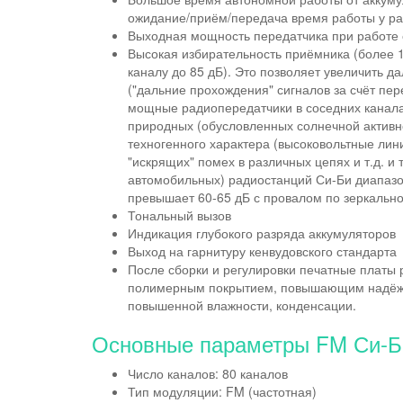
ожидание/приём/передача время работы у р
Выходная мощность передатчика при работе о
Высокая избирательность приёмника (более 
каналу до 85 дБ). Это позволяет увеличить д
("дальние прохождения" сигналов за счёт пе
мощные радиопередатчики в соседних каналах
природных (обусловленных солнечной активнос
техногенного характера (высоковольтные лин
"искрящих" помех в различных цепях и т.д. и 
автомобильных) радиостанций Си-Би диапазо
превышает 60-65 дБ с провалом по зеркально
Тональный вызов
Индикация глубокого разряда аккумуляторов
Выход на гарнитуру кенвудовского стандарта
После сборки и регулировки печатные платы
полимерным покрытием, повышающим надёжно
повышенной влажности, конденсации.
Основные параметры FM Си-Би
Число каналов: 80 каналов
Тип модуляции: FM (частотная)