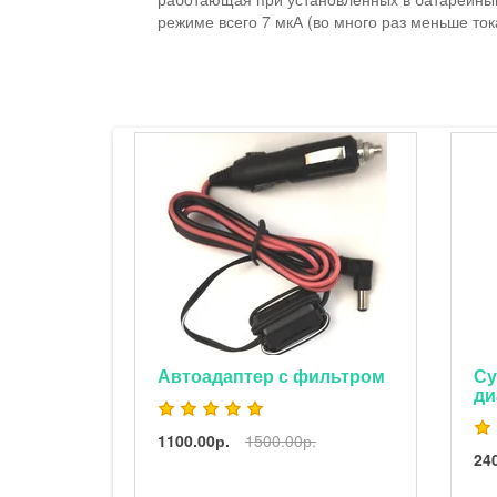
режиме всего 7 мкА (во много раз меньше то
ие
Автоадаптер с фильтром
Супе
диап
1100.00р.
1500.00р.
2400.