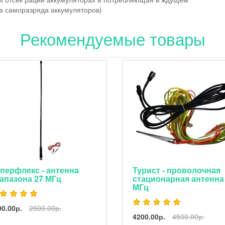
ка саморазряда аккумуляторов)
Рекомендуемые товары
рфлекс - антенна
Турист - проволочная
азона 27 МГц
стационарная антенна 27
МГц
00р.
2500.00р.
4200.00р.
4500.00р.