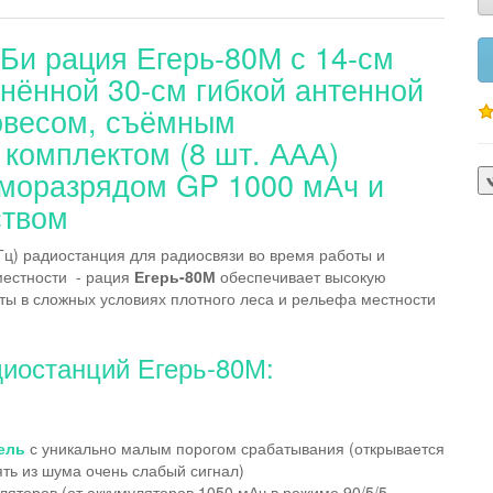
Би рация Егерь-80М с 14-см
нённой 30-см гибкой антенной
овесом, съёмным
комплектом (8 шт. ААА)
аморазрядом GP 1000 мАч и
ством
Гц) радиостанция для радиосвязи во время работы и
местности - рация
Егерь-80М
обеспечивает высокую
ты в сложных условиях плотного леса и рельефа местности
иостанций Егерь-80М:
ель
с уникально малым порогом срабатывания (открывается
ять из шума очень слабый сигнал)
яторов (от аккумуляторов 1050 мАч в режиме 90/5/5