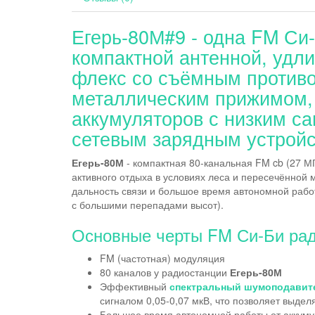
Егерь-80М#9 - одна FM Си-
компактной антенной, удли
флекс со съёмным против
металлическим прижимом, 
аккумуляторов с низким с
сетевым зарядным устрой
Егерь-80М
- компактная 80-канальная FM cb (27 М
активного отдыха в условиях леса и пересечённой 
дальность связи и большое время автономной рабо
с большими перепадами высот).
Основные черты FM Си-Би рад
FM (частотная) модуляция
80 каналов у радиостанции
Егерь-80М
Эффективный
спектральный шумоподавит
сигналом 0,05-0,07 мкВ, что позволяет выдел
Большое время автономной работы от аккумул