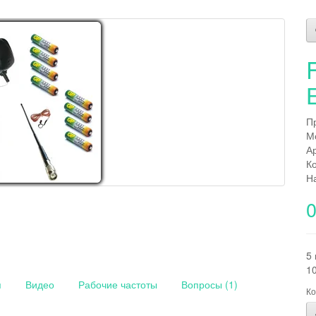
П
М
А
К
Н
0
5 
10
я
Видео
Рабочие частоты
Вопросы (1)
Ко