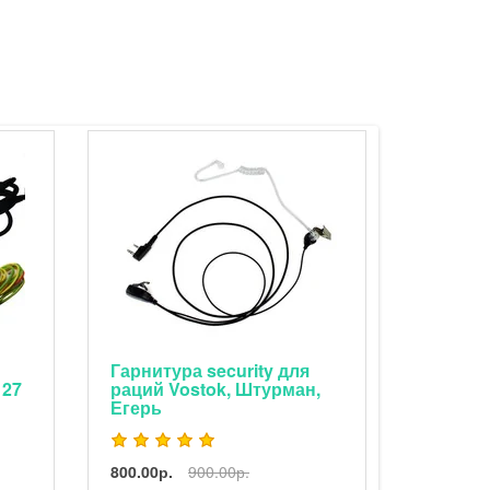
Гарнитура security для
Громкого
раций Vostok, Штурман,
герметичн
Егерь
раций Шту
Vostok
800.00р.
900.00р.