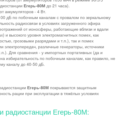
адиостанции
Егерь-80М
до 21 часа).
т аккумуляторов - 4 Вт.
100 дБ по побочным каналам с провалом по зеркальному
альность радиосвязи в условиях загруженного эфира
реотражений от ионосферы, работающие вблизи и вдали
) и высокого уровня электромагнитных помех, как
тью, грозовыми разрядами и т.п.), так и помех
ии электропередач, различные генераторы, источники
т.п.). Для сравнения - у импортных портативных (да и
на избирательность по побочным каналам, как правило, не
му каналу до 40-50 дБ.
 радиостанции
Егерь-80М
покрываются защитным
сть рации при эксплуатации в тяжёлых условиях
 радиостанции Егерь-80М: