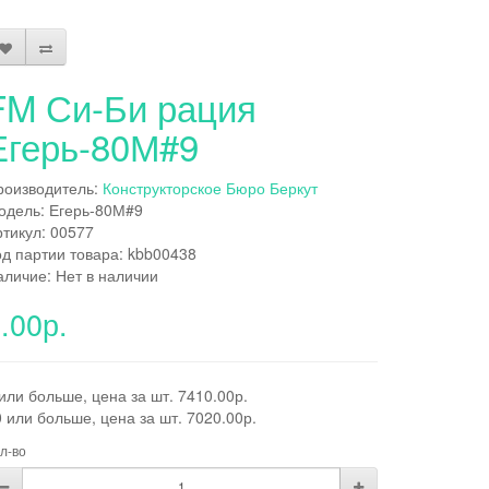
FM Си-Би рация
Егерь-80М#9
роизводитель:
Конструкторское Бюро Беркут
одель: Егерь-80М#9
ртикул: 00577
од партии товара: kbb00438
аличие: Нет в наличии
.00р.
или больше, цена за шт. 7410.00р.
 или больше, цена за шт. 7020.00р.
л-во