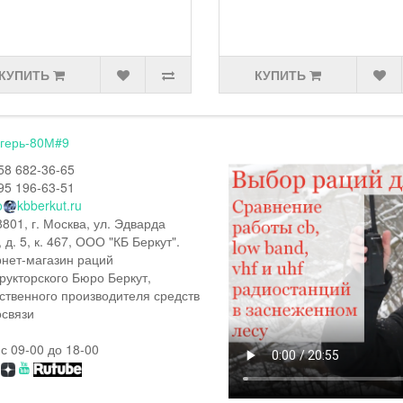
ПИТЬ
КУПИТЬ
герь-80М#9
58 682-36-65
95 196-63-51
o
kbberkut.ru
801, г. Москва, ул. Эдварда
, д. 5, к. 467, ООО "КБ Беркут".
нет-магазин раций
рукторского Бюро Беркут,
ственного производителя средств
связи
 с 09-00 до 18-00