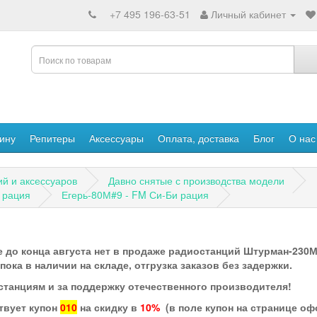
+7 495 196-63-51
Личный кабинет
ину
Репитеры
Аксессуары
Оплата, доставка
Блог
О нас
ий и аксессуаров
Давно снятые с производства модели
 рация
Егерь-80М#9 - FM Си-Би рация
 до конца августа нет в продаже радиостанций Штурман-230М3
ка в наличии на складе, отгрузка заказов без задержки.
станциям и за поддержку отечественного производителя!
твует купон
010
на скидку в
10%
(в поле купон на странице о