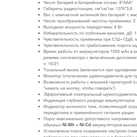
Число батарей в батарейном отсеке: 8"ААА"
Габариты радиостанции, см*см*см: 13*6*3,6
Вес с компактной антенной без батарей/ с акк
Число преобразований частоты приёмника: 2
Выходная мощность передатчика: 4 Вт
Избирательность по побочным каналам, дБ: 1
Чувствительность приёмника при С/Ш=12дБ, м
Чувствительность по срабатыванию порога шу
Время работы от аккумуляторов 1050 мАч в р
режиме синтезатора с включённым дисплеем/
ч: 16/21
Тональный вызов (включается при одновремен
Монитор (отключение шумоподавителя для пр
Возможность работы с внешней гарнитурой (г
"нажать на кнопку, чтобы говорить")
Эффективный спектральный шумоподавитель 
Индикация глубокого разряда аккумуляторов
Индикатор антенного тока, позволяющий осу
передатчика и применённого питания рации
Порог максимально допустимого напряжения 
обычных
Ni-Mh
и
Ni-Cd
аккумуляторов высок
Установлена плата сохранения настроек (па
работающая при установленных в батарейны