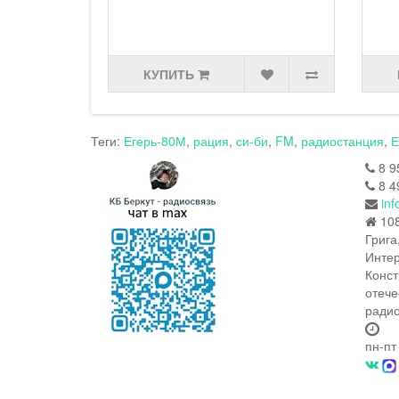
КУПИТЬ
КУ
Теги:
Егерь-80М
,
рация
,
си-би
,
FM
,
радиостанция
,
Е
8 9
8 4
inf
108
Грига
Интер
Конст
отече
радио
пн-пт