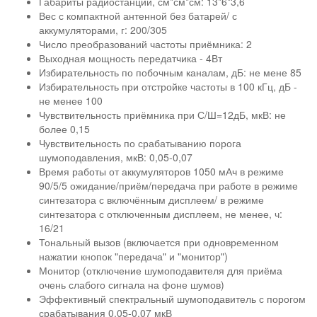
Габариты радиостанции, см*см*см: 13*6*3,6
Вес с компактной антенной без батарей/ с
аккумуляторами, г: 200/305
Число преобразований частоты приёмника: 2
Выходная мощность передатчика - 4Вт
Избирательность по побочным каналам, дБ: не мене 85
Избирательность при отстройке частоты в 100 кГц, дБ -
не менее 100
Чувствительность приёмника при С/Ш=12дБ, мкВ: не
более 0,15
Чувствительность по срабатыванию порога
шумоподавления, мкВ: 0,05-0,07
Время работы от аккумуляторов 1050 мАч в режиме
90/5/5 ожидание/приём/передача при работе в режиме
синтезатора с включённым дисплеем/ в режиме
синтезатора с отключенным дисплеем, не менее, ч:
16/21
Тональный вызов (включается при одновременном
нажатии кнопок "передача" и "монитор")
Монитор (отключение шумоподавителя для приёма
очень слабого сигнала на фоне шумов)
Эффективный спектральный шумоподавитель с порогом
срабатывания 0,05-0,07 мкВ