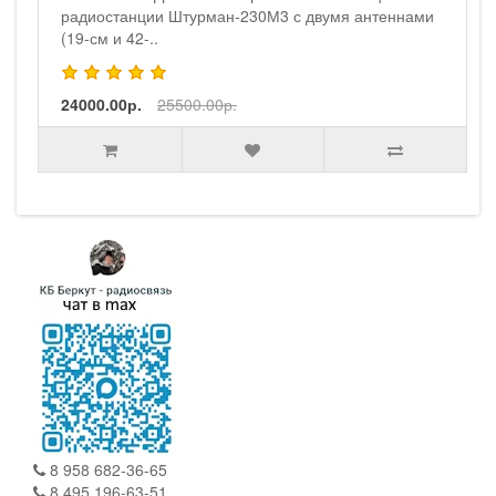
радиостанции Штурман-230М3 с двумя антеннами
(19-см и 42-..
24000.00р.
25500.00р.
8 958 682-36-65
8 495 196-63-51