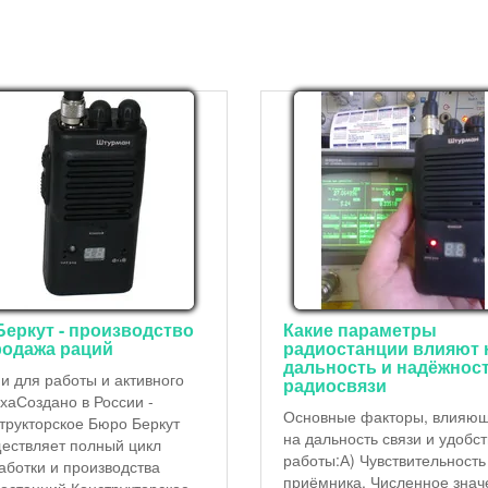
Беркут - производство
Какие параметры
родажа раций
радиостанции влияют 
дальность и надёжнос
и для работы и активного
радиосвязи
хаСоздано в России -
Основные факторы, влияю
трукторское Бюро Беркут
на дальность связи и удобс
ествляет полный цикл
работы:А) Чувствительность
аботки и производства
приёмника. Численное знач
останций Конструкторское