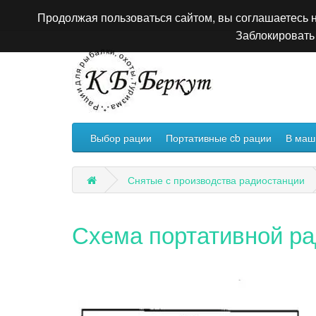
Продолжая пользоваться сайтом, вы соглашаетесь н
Заблокировать 
Выбор рации
Портативные cb рации
В маш
Снятые с производства радиостанции
Схема портативной ра