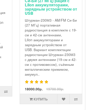
Си-Би (27 МГц) рация с
компле
LiIon аккумуляторами,
Штурман-
зарядным устройством от
ция
для базы
USB
комплек
Штурман-230М3 - AM/FM Си-Би
on
с
(27 МГц) портативная
функцие
радиостанция в комплекте с 19-
Р230М3 с
см и 42-см антеннами,
(19-см и
LiIon аккумуляторами и
,
и аккумул
зарядным устройством от
ой
10440) д
USB. Вариант комплектации
варианте
радиостанции Штурман-230М3
и
(базовой)
с двумя антеннами (19-см и 42-
42000.00
см с противовесом), съёмным
.
металлическим прижимом,
аккумул..
КУ
18000.00р.
19700.00р.
КУПИТЬ