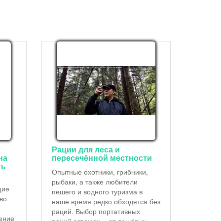
Рации для леса и
на
пересечённой местности
ть
Опытные охотники, грибники,
рыбаки, а также любители
щие
пешего и водного туризма в
тво
наше время редко обходятся без
раций. Выбор портативных
ение
раций огромен – от дешёвых