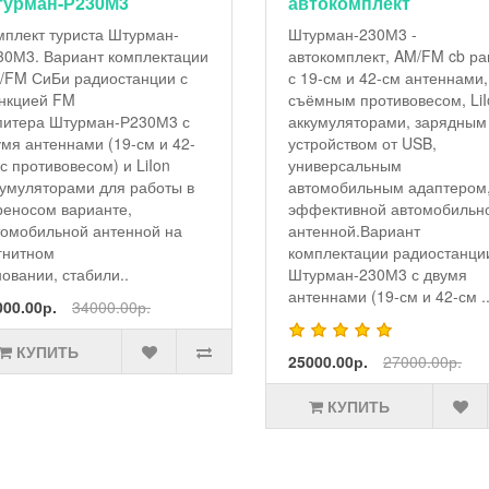
урман-Р230М3
автокомплект
мплект туриста Штурман-
Штурман-230М3 -
30М3. Вариант комплектации
автокомплект, AM/FM cb ра
/FM СиБи радиостанции с
с 19-см и 42-см антеннами,
нкцией FM
съёмным противовесом, LiI
питера Штурман-Р230М3 с
аккумуляторами, зарядным
умя антеннами (19-см и 42-
устройством от USB,
с противовесом) и LiIon
универсальным
кумуляторами для работы в
автомобильным адаптером
реносом варианте,
эффективной автомобильн
томобильной антенной на
антенной.Вариант
гнитном
комплектации радиостанци
овании, стабили..
Штурман-230М3 с двумя
антеннами (19-см и 42-см .
000.00р.
34000.00р.
КУПИТЬ
25000.00р.
27000.00р.
КУПИТЬ