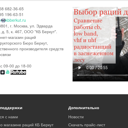
58 682-36-65
95 196-63-51
o
kbberkut.ru
801, г. Москва, ул. Эдварда
, д. 5, к. 467, ООО "КБ Беркут".
нет-магазин раций
рукторского Бюро Беркут,
ственного производителя средств
связи
 с 09-00 до 18-00
 поддержки
Дополнительно
ся с нами
Новости
о магазине раций КБ Беркут
Скачать прайс-лист