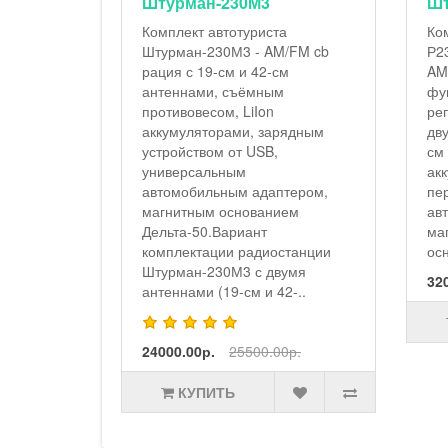
Штурман-230М3
Шт
Комплект автотуриста
Ко
Штурман-230М3 - AM/FM cb
Р2
рация с 19-см и 42-см
AM
антеннами, съёмным
фу
противовесом, LiIon
ре
аккумуляторами, зарядным
дв
устройством от USB,
см 
универсальным
ак
автомобильным адаптером,
пе
магнитным основанием
ав
Дельта-50.Вариант
ма
комплектации радиостанции
осн
Штурман-230М3 с двумя
32
антеннами (19-см и 42-..
24000.00р.
25500.00р.
КУПИТЬ