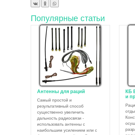
Популярные статьи
Антенны для раций
КБ 
и п
Самый простой и
Раци
результативный способ
отды
существенно увеличить
Конс
дальность радиосвязи -
осущ
использовать антенны с
разр
наибольшим усилением или с
ради