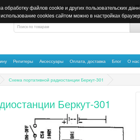
+7 495 196-63-51
Личный кабинет
а обработку файлов cookie и других пользовательских данн
использование cookies сайтом можно в настройках браузер
ину
Репитеры
Аксессуары
Оплата, доставка
Блог
О нас
Схема портативной радиостанции Беркут-301
диостанции Беркут-301