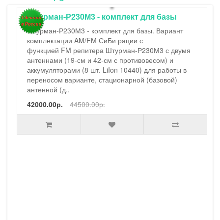
Штурман-Р230М3 - походный компле
Штурман-Р230М3 - походный комплект. Вари
комплектации AM/FM СиБи рации с
функцией FM репитера Штурман-Р230М3 с 
антеннами (19-см и 42-см с противовесом) и
аккумуляторами (8 шт. LiIon 10440) для рабо
переносом варианте, проволочной стациона
(баз..
34000.00р.
36000.00р.
базы
Вариант
 с двумя
м) и
работы в
овой)