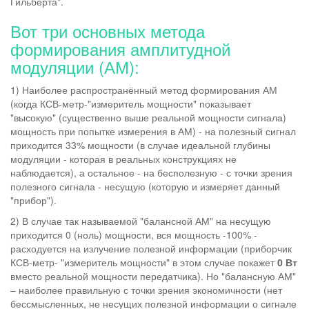
Гильберта".
Вот три основных метода
формирования амплитудной
модуляции (АМ):
1) Наиболее распространённый метод формирования АМ
(когда КСВ-метр-"измеритель мощности" показывает
"высокую" (существенно выше реальной мощности сигнала)
мощность при попытке измерения в АМ) - на полезный сигнал
приходится 33% мощности (в случае идеальной глубины
модуляции - которая в реальных конструкциях не
наблюдается), а остальное - на бесполезную - с точки зрения
полезного сигнала - несущую (которую и измеряет данный
"прибор").
2) В случае так называемой "балансной АМ" на несущую
приходится 0 (ноль) мощности, вся мощность -100% -
расходуется на излучение полезной информации (приборчик
КСВ-метр- "измеритель мощности" в этом случае покажет
0 Вт
вместо реальной мощности передатчика). Но "балансную АМ"
– наиболее правильную с точки зрения экономичности (нет
бессмысленных, не несущих полезной информации о сигнале