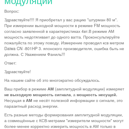
Вопрос:
Здравствуйте!!!! Я приобретал у вас рацию "штурман 80 м".
При измерении выходной мощности в режиме FM мощность
согласно заявленной в характеристиках 4вт.В режиме АМ
мощность недотягивает до одного ватта. Проконсультируйте
пожалуйста по этому поводу. Измерение проводил ксв метром
Daiwa CN -801HP 3. японского производителя, ошибка быть не
должна. С Уважением Фаниль!!!
Ответ:
Здравствуйте!
На нашем сайте об это многократно обсуждалось.
Ваш прибор в режиме
АМ
(амплитудной модуляции) измеряет
не выходную мощность сигнала
, а
мощность несущей.
Несущая в
АМ
не несёт полезной информации о сигнале, это
паразитный расход энергии.
Есть разные методы формирования амплитудной модуляции,
а совмещённые с КСВ-метрами "измерители мощности" могут
более-менее корректно измерить мощность в АМ только в