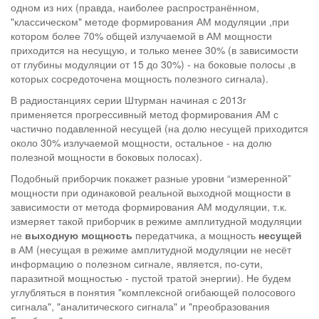
одном из них (правда, наиболее распространённом,
"классическом" методе формирования АМ модуляции ,при
котором более 70% общей излучаемой в АМ мощности
приходится на несущую, и только менее 30% (в зависимости
от глубины модуляции от 15 до 30%) - на боковые полосы ,в
которых сосредоточена мощность полезного сигнала).
В радиостанциях серии Штурман начиная с 2013г
применяется прогрессивный метод формирования АМ с
частично подавленной несущей (на долю несущей приходится
около 30% излучаемой мощности, остальное - на долю
полезной мощности в боковых полосах).
Подобный приборчик покажет разные уровни “измеренной”
мощности при одинаковой реальной выходной мощности в
зависимости от метода формирования АМ модуляции, т.к.
измеряет такой приборчик в режиме амплитудной модуляции
не
выходную мощность
передатчика, а мощность
несущей
в АМ (несущая в режиме амплитудной модуляции не несёт
информацию о полезном сигнале, является, по-сути,
паразитной мощностью - пустой тратой энергии). Не будем
углубляться в понятия "комплексной огибающей полосового
сигнала", "аналитического сигнала" и "преобразования