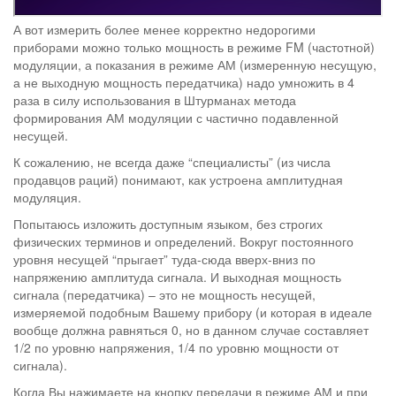
А вот измерить более менее корректно недорогими
приборами можно только мощность в режиме FM (частотной)
модуляции, а показания в режиме АМ (измеренную несущую,
а не выходную мощность передатчика) надо умножить в 4
раза в силу использования в Штурманах метода
формирования АМ модуляции с частично подавленной
несущей.
К сожалению, не всегда даже “специалисты” (из числа
продавцов раций) понимают, как устроена амплитудная
модуляция.
Попытаюсь изложить доступным языком, без строгих
физических терминов и определений. Вокруг постоянного
уровня несущей “прыгает” туда-сюда вверх-вниз по
напряжению амплитуда сигнала. И выходная мощность
сигнала (передатчика) – это не мощность несущей,
измеряемой подобным Вашему прибору (и которая в идеале
вообще должна равняться 0, но в данном случае составляет
1/2 по уровню напряжения, 1/4 по уровню мощности от
сигнала).
Когда Вы нажимаете на кнопку передачи в режиме АМ и при