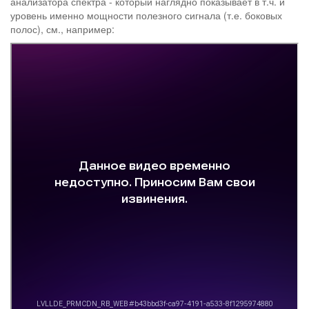
анализатора спектра - который наглядно показывает в т.ч. и
уровень именно мощности полезного сигнала (т.е. боковых
полос), см., например: