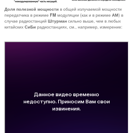
Доля полезной мощности
в общей излучаемой мощности
передатчика в режиме
FM
модуляции (как и в режиме
АМ
) в
случае радиостанций
Штурман
сильно выше, чем в любых
китайских
СиБи
радиостанциях, см., например, измерение: