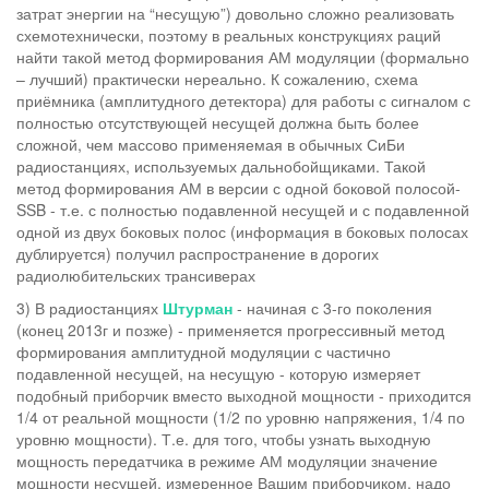
затрат энергии на “несущую”) довольно сложно реализовать
схемотехнически, поэтому в реальных конструкциях раций
найти такой метод формирования АМ модуляции (формально
– лучший) практически нереально. К сожалению, схема
приёмника (амплитудного детектора) для работы с сигналом с
полностью отсутствующей несущей должна быть более
сложной, чем массово применяемая в обычных СиБи
радиостанциях, используемых дальнобойщиками. Такой
метод формирования АМ в версии с одной боковой полосой-
SSB - т.е. с полностью подавленной несущей и с подавленной
одной из двух боковых полос (информация в боковых полосах
дублируется) получил распространение в дорогих
радиолюбительских трансиверах
3) В радиостанциях
Штурман
- начиная с 3-го поколения
(конец 2013г и позже) - применяется прогрессивный метод
формирования амплитудной модуляции с частично
подавленной несущей, на несущую - которую измеряет
подобный приборчик вместо выходной мощности - приходится
1/4 от реальной мощности (1/2 по уровню напряжения, 1/4 по
уровню мощности). Т.е. для того, чтобы узнать выходную
мощность передатчика в режиме АМ модуляции значение
мощности несущей, измеренное Вашим приборчиком, надо