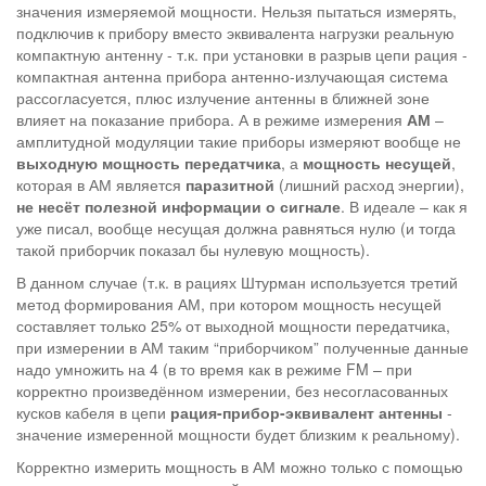
значения измеряемой мощности. Нельзя пытаться измерять,
подключив к прибору вместо эквивалента нагрузки реальную
компактную антенну - т.к. при установки в разрыв цепи рация -
компактная антенна прибора антенно-излучающая система
рассогласуется, плюс излучение антенны в ближней зоне
влияет на показание прибора. А в режиме измерения
АМ
–
амплитудной модуляции такие приборы измеряют вообще не
выходную мощность передатчика
, а
мощность несущей
,
которая в АМ является
паразитной
(лишний расход энергии),
не несёт полезной информации о сигнале
. В идеале – как я
уже писал, вообще несущая должна равняться нулю (и тогда
такой приборчик показал бы нулевую мощность).
В данном случае (т.к. в рациях Штурман используется третий
метод формирования АМ, при котором мощность несущей
составляет только 25% от выходной мощности передатчика,
при измерении в АМ таким “приборчиком” полученные данные
надо умножить на 4 (в то время как в режиме FM – при
корректно произведённом измерении, без несогласованных
кусков кабеля в цепи
рация-прибор-эквивалент антенны
-
значение измеренной мощности будет близким к реальному).
Корректно измерить мощность в АМ можно только с помощью