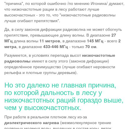
"причина", по которой ошибочно /по мнению Игонина/ думают,
что низкочастотные рации в лесу работают лучше
высокочастоных - это то, что "низкочастотные радиоволны
лучше огибают препятствия".
Да, в силу законов дифракции радиоволна не может обогнуть
препятствие, превышающее длину волны. В диапазоне
27
МГц
длина волны
11 метров
, в диапазоне
145 МГц
- всего
2
метра
, в диапазоне
433-446 МГц
- только
70 см
.
Разумеется, в условиях перепада высот
низкочастотные
радиоволны
имеют в силу этого (законов дифракции)
определённое преимущество (лучше огибают неровности
рельефа и плотные группы деревьев).
Но это далеко не главная причина,
по которой дальность в лесу у
низкочастотных раций гораздо выше,
чем у высокочастотных.
При работе в реальном плотном лесу из-за
диэлектрического нагрева
(межмолекулярное трение
полярных молекул воды, входящих в состав коры, веток,