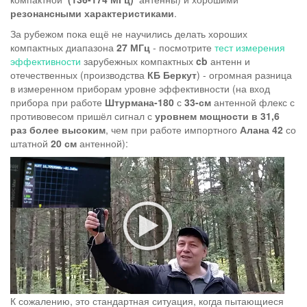
резонансными характеристиками
.
За рубежом пока ещё не научились делать хороших
компактных диапазона
27 МГц
- посмотрите
тест измерения
эффективности
зарубежных компактных
cb
антенн и
отечественных (производства
КБ Беркут
) - огромная разница
в измеренном приборам уровне эффективности (на вход
прибора при работе
Штурмана-180
с
33-см
антенной флекс с
противовесом пришёл сигнал с
уровнем мощности в 31,6
раз более высоким
, чем при работе импортного
Алана 42
со
штатной
20 см
антенной):
К сожалению, это стандартная ситуация, когда пытающиеся