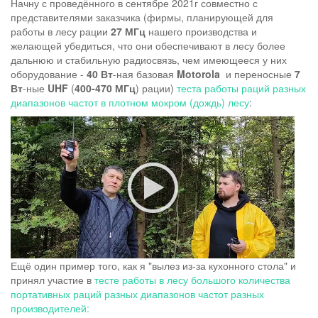
Начну с проведённого в сентябре 2021г совместно с
представителями заказчика (фирмы, планирующей для
работы в лесу рации
27 МГц
нашего производства и
желающей убедиться, что они обеспечивают в лесу более
дальнюю и стабильную радиосвязь, чем имеющееся у них
оборудование -
40 Вт
-ная базовая
Motorola
и переносные
7
Вт
-ные
UHF
(
400-470 МГц
) рации)
теста работы раций разных
диапазонов частот в плотном мокром (дождь) лесу
:
Ещё один пример того, как я "вылез из-за кухонного стола" и
принял участие в
тесте работы в лесу большого количества
портативных раций разных диапазонов частот разных
производителей: