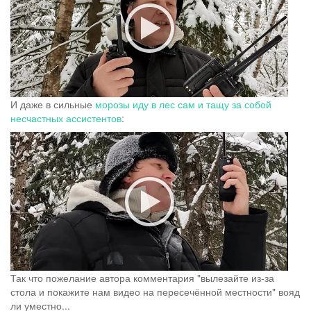
И даже в сильные
морозы иду в лес сам и тащу за собой
несчастных ассистентов
:
Так что пожелание автора комментария "вылезайте из-за
стола и покажите нам видео на пересечённой местности" вояд
ли уместно...