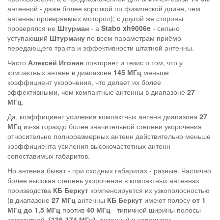
антенной - даже более короткой по физической длине, чем
антенны проверяемых моторол); с другой же стороны
проверялся не
Штурман
- а
Stabo xh9006e
- сильно
уступающий
Штурману
по всем параметрам приёмо-
передающего тракта и эффективности штатной антенны.
Часто
Алексей Игонин
повторяет и тезис о том, что у
компактных антенн в диапазоне
145 МГц
меньше
коэффициент укорочения, что делает их более
эффективными, чем компактные антенны в диапазоне
27
МГц
.
Да, коэффициент усиления компактных антенн диапазона
27
МГц
из-за гораздо более значительной степени укорочения
относительно полноразмерных антенн действительно меньше
коэффициента усиления высокочастотных антенн
сопоставимых габаритов.
Но антенна быват - при сходных габаритах - разные. Частично
более высокая степень укорочения в компактных антеннах
производства
КБ Беркут
компенсируется их узкополосностью
(в диапазоне
27 МГц
антенны
КБ Беркут
имеют полосу
от 1
МГц до 1,5 МГц
против
40 МГц
- типичной ширины полосы
компактной
(136-174 МГц)
антенны) и хорошими