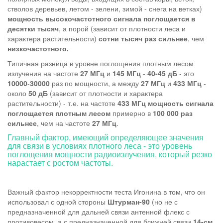
стволов деревьев, летом - зелени, зимой - снега на ветках)
мощность высокочастотного сигнала поглощается в
десятки тысяч
, а порой (зависит от плотности леса и
характера растительности)
сотни тысяч раз сильнее
, чем
низкочастотного.
Типичная разница в уровне поглощения плотным лесом
излучения на частоте
27 МГц
и
145 МГц
-
40-45 дБ
- это
10000
-
30000
раз по мощности, а между
27 МГц
и
433 МГц
-
около
50 дБ
(зависит от плотности и характера
растительности) - т.е. на частоте
433 МГц
мощность сигнала
поглощается
плотным лесом
примерно в
100 000 раз
сильнее
, чем на частоте
27 МГц
.
Главный фактор, имеющий определяющее значения
для связи в условиях плотного леса - это уровень
поглощения мощности радиоизлучения, который резко
нарастает с ростом частоты.
Важный фактор некорректности теста Игонина в том, что он
использовал с одной стороны
Штурман-90
(но не с
предназначенной для дальней связи антенной флекс с
противовесом, а с предназначенной для ближней связи
14-см