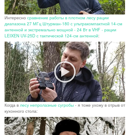
Интересно
сравнение работы в плотном лесу рации
диапазона 27 МГц Штурман-180 с ультракомпактной 14-см
антенной и экстремально мощной - 24 Вт в VHF - рации
LEIXEN UV-25D с тактической 124-см антенной
:
Когда в
лесу непролазные сугробы
- я тоже ухожу в отрыв от
кухонного стола: