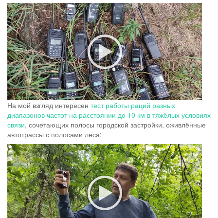
На мой взгляд интересен
тест работы раций разных
диапазонов частот на расстоянии до 10 км в тяжёлых условиях
связи
, сочетающих полосы городской застройки, оживлённые
автотрассы с полосами леса: