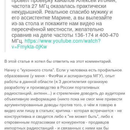
частота 27 МГц оказалась практически
некудышной. Реальное спасибо мужику и
его ассистентке Марине, а вы вылезайте
из-за стола и покажите нам видео на
пересечённой местности, желательно
сравнив на деле частоты 136-174 и 400-470
МГц.
https://www.youtube.com/watch?
v=Fmykia-0jKw
В этой статье я хотел бы ответить на этот комментарий.
Начну с "кухонного стола". Если у человека есть профильное
образование (у меня - ФизФак и аспирантура МГУ), опыт
работы в данной области (я 3 десятилетия организую
разработку и производство в России портативных
радиостанций, антенн...) и стремление доводить до аудитории
объективную информацию (никто пока не смог мне привести
аргументированные доводы против того, о чём я говорю в
видео или пишу в статьях; критика - которая встречается - не
конструктивна и сводится либо к "не может быть", либо к
откровенным подтасовкам от конкурентов - продавцов
импортных радиостанций - и связанных с ними как бы