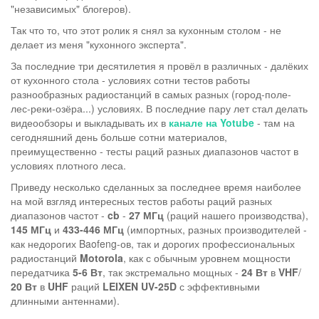
"независимых" блогеров).
Так что то, что этот ролик я снял за кухонным столом - не
делает из меня "кухонного эксперта".
За последние три десятилетия я провёл в различных - далёких
от кухонного стола - условиях сотни тестов работы
разнообразных радиостанций в самых разных (город-поле-
лес-реки-озёра...) условиях. В последние пару лет стал делать
видеообзоры и выкладывать их в
канале на Yotube
- там на
сегодняшний день больше сотни материалов,
преимущественно - тесты раций разных диапазонов частот в
условиях плотного леса.
Приведу несколько сделанных за последнее время наиболее
на мой взгляд интересных тестов работы раций разных
диапазонов частот -
cb
-
27 МГц
(раций нашего производства),
145 МГц
и
433-446 МГц
(импортных, разных производителей -
как недорогих Baofeng-ов, так и дорогих профессиональных
радиостанций
Motorola
, как с обычным уровнем мощности
передатчика
5-6 Вт
, так экстремально мощных -
24 Вт
в
VHF
/
20 Вт
в
UHF
раций
LEIXEN UV-25D
с эффективными
длинными антеннами).