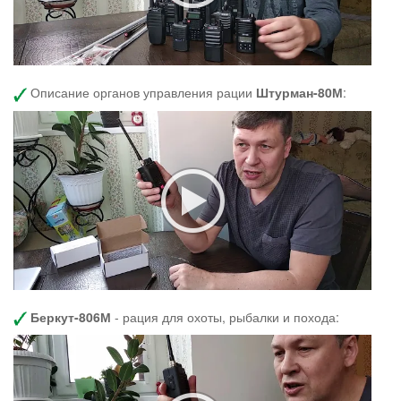
Описание органов управления рации
Штурман-80М
:
Беркут-806М
- рация для охоты, рыбалки и похода: