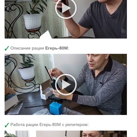
Описание рации
Егерь-80М
:
Работа рации Егерь-80М с репитером: