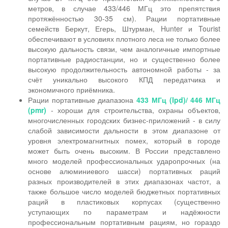
метров, в случае 433/446 МГц это препятствия
протяжённостью 30-35 см). Рации портативные
семейств Беркут, Егерь, Штурман, Hunter и Tourist
обеспечивают в условиях плотного леса не только более
высокую дальность связи, чем аналогичные импортные
портативные радиостанции, но и существенно более
высокую продолжительность автономной работы - за
счёт уникально высокого КПД передатчика и
экономичного приёмника.
Рации портативные диапазона
433 МГц (lpd)/ 446 МГц
(pmr)
- хороши для строительства, охраны объектов,
многочисленных городских бизнес-приложений - в силу
слабой зависимости дальности в этом диапазоне от
уровня электромагнитных помех, который в городе
может быть очень высоким. В России представлено
много моделей профессиональных ударопрочных (на
основе алюминиевого шасси) портативных раций
разных производителей в этих диапазонах частот, а
также большое число моделей бюджетных портативных
раций в пластиковых корпусах (существенно
уступающих по параметрам и надёжности
профессиональным портативным рациям, но гораздо