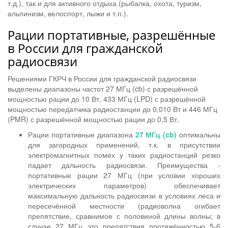
т.д.), так и для активного отдыха (рыбалка, охота, туризм,
альпинизм, велоспорт, лыжи и т.п.).
Рации портативные, разрешённые
в России для гражданской
радиосвязи
Решениями ГКРЧ в России для гражданской радиосвязи
выделены диапазоны частот 27 МГц (cb) с разрешённой
мощностью рации до 10 Вт, 433 МГц (LPD) с разрешённой
мощностью передатчика радиостанции до 0,010 Вт и 446 МГц
(PMR) с разрешённой мощностью рации до 0,5 Вт.
Рации портативные диапазона
27 МГц (cb)
оптимальны
для загородных применений, т.к. в присутствии
электромагнитных помех у таких радиостанций резко
падает дальность радиосвязи. Преимущества -
портативные рации 27 МГц (при условии хороших
электрических параметров) обеспечивает
максимальную дальность радиосвязи в условиях леса и
пересечённой местности (радиоволна огибает
препятствие, сравнимое с половиной длины волны; в
случае 27 МГц это препятствия протяжённостью 5-6