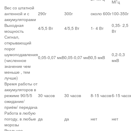
МГц
Вес со штатной
антенной и с
290г
300г
около 600г
100-350г
аккумуляторами
Выходная
0,35- 2,5
4/5,5 Вт
4/5,5 Вт
1- 4 Вт
мощность
Вт
Сигнал,
открывающий
порог
шумоподавления
0,2-0,3
0,05-0,07 мкВ
0,05-0,07 мкВ
0,5 мкВ
(численное
мкВ
значение чем
меньше , тем
лучше)
Время работы от
аккумуляторов в
режиме 90/5/5
30 часов
30 часов
8-15 часов
6-15 часо
ожидание/
приём/ передача
Работа в любую
погоду, в любые
да
да
нет
нет
морозы
Реальное