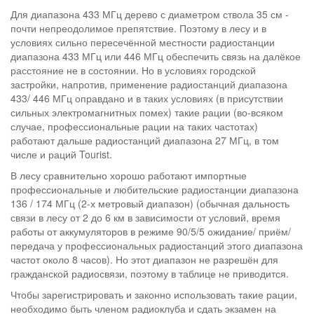
Для диапазона 433 МГц дерево с диаметром ствола 35 см -
почти непреодолимое препятствие. Поэтому в лесу и в
условиях сильно пересечённой местности радиостанции
диапазона 433 МГц или 446 МГц обеспечить связь на далёкое
расстояние не в состоянии. Но в условиях городской
застройки, напротив, применение радиостанций диапазона
433/ 446 МГц оправдано и в таких условиях (в присутствии
сильных электромагнитных помех) такие рации (во-всяком
случае, профессиональные рации на таких частотах)
работают дальше радиостанций диапазона 27 МГц, в том
числе и раций Tourist.
В лесу сравнительно хорошо работают импортные
профессиональные и любительские радиостанции диапазона
136 / 174 МГц (2-х метровый диапазон) (обычная дальность
связи в лесу от 2 до 6 км в зависимости от условий, время
работы от аккумуляторов в режиме 90/5/5 ожидание/ приём/
передача у профессиональных радиостанций этого диапазона
частот около 8 часов). Но этот диапазон не разрешён для
гражданской радиосвязи, поэтому в таблице не приводится.
Чтобы зарегистрировать и законно использовать такие рации,
необходимо быть членом радиоклуба и сдать экзамен на