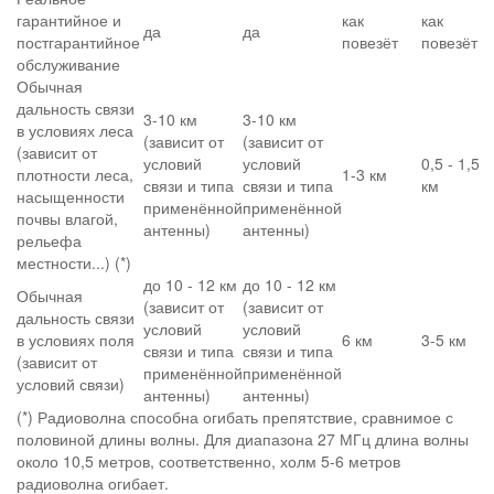
гарантийное и
как
как
да
да
постгарантийное
повезёт
повезёт
обслуживание
Обычная
дальность связи
3-10 км
3-10 км
в условиях леса
(зависит от
(зависит от
(зависит от
условий
условий
0,5 - 1,5
плотности леса,
1-3 км
связи и типа
связи и типа
км
насыщенности
применённой
применённой
почвы влагой,
антенны)
антенны)
рельефа
местности...) (*)
до 10 - 12 км
до 10 - 12 км
Обычная
(зависит от
(зависит от
дальность связи
условий
условий
в условиях поля
6 км
3-5 км
связи и типа
связи и типа
(зависит от
применённой
применённой
условий связи)
антенны)
антенны)
(*) Радиоволна способна огибать препятствие, сравнимое с
половиной длины волны. Для диапазона 27 МГц длина волны
около 10,5 метров, соответственно, холм 5-6 метров
радиоволна огибает.