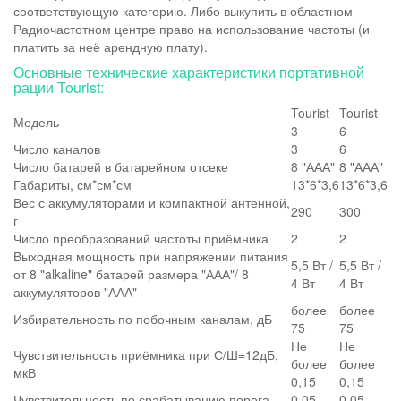
соответствующую категорию. Либо выкупить в областном
Радиочастотном центре право на использование частоты (и
платить за неё арендную плату).
Основные технические характеристики портативной
рации Tourist:
Tourist-
Tourist-
Модель
3
6
Число каналов
3
6
Число батарей в батарейном отсеке
8 "ААА"
8 "ААА"
Габариты, см*см*см
13*6*3,6
13*6*3,6
Вес с аккумуляторами и компактной антенной,
290
300
г
Число преобразований частоты приёмника
2
2
Выходная мощность при напряжении питания
5,5 Вт /
5,5 Вт /
от 8 "alkaline" батарей размера "ААА"/ 8
4 Вт
4 Вт
аккумуляторов "ААА"
более
более
Избирательность по побочным каналам, дБ
75
75
Не
Не
Чувствительность приёмника при С/Ш=12дБ,
более
более
мкВ
0,15
0,15
Чувствительность по срабатыванию порога
0,05 -
0,05 -