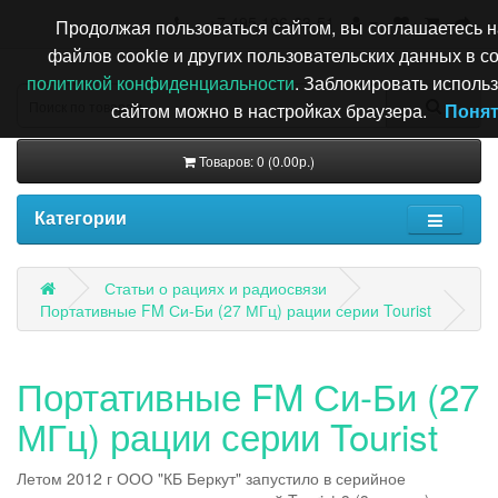
+7 495 196-63-51
Продолжая пользоваться сайтом, вы соглашаетесь н
файлов cookie и других пользовательских данных в со
политикой конфиденциальности
. Заблокировать исполь
сайтом можно в настройках браузера.
Поня
Товаров: 0 (0.00р.)
Категории
Статьи о рациях и радиосвязи
Портативные FM Си-Би (27 МГц) рации серии Tourist
Портативные FM Си-Би (27
МГц) рации серии Tourist
Летом 2012 г ООО "КБ Беркут" запустило в серийное