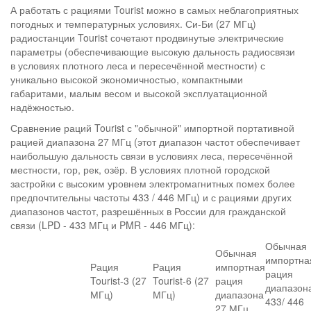
А работать с рациями Tourist можно в самых неблагоприятных
погодных и температурных условиях. Си-Би (27 МГц)
радиостанции Tourist сочетают продвинутые электрические
параметры (обеспечивающие высокую дальность радиосвязи
в условиях плотного леса и пересечённой местности) с
уникально высокой экономичностью, компактными
габаритами, малым весом и высокой эксплуатационной
надёжностью.
Сравнение раций Tourist с "обычной" импортной портативной
рацией диапазона 27 МГц (этот диапазон частот обеспечивает
наибольшую дальность связи в условиях леса, пересечённой
местности, гор, рек, озёр. В условиях плотной городской
застройки с высоким уровнем электромагнитных помех более
предпочтительны частоты 433 / 446 МГц) и с рациями других
диапазонов частот, разрешённых в России для гражданской
связи (LPD - 433 МГц и PMR - 446 МГц):
Обычная
Обычная
импортна
Рация
Рация
импортная
рация
Tourist-3 (27
Tourist-6 (27
рация
диапазон
МГц)
МГц)
диапазона
433/ 446
27 МГц