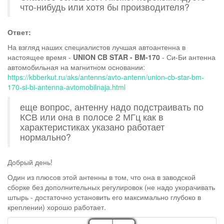
что-нибудь или хотя бы производителя?
Ответ:
На взгляд наших специалистов лучшая автоантенна в
настоящее время -
UNION CB STAR - BM-170
- Си-Би антенна
автомобильная на магнитном основании:
https://kbberkut.ru/aks/antenns/avto-antenn/union-cb-star-bm-
170-si-bi-antenna-avtomobilnaja.html
еще вопрос, антенну надо подстраивать по
КСВ или она в полосе 2 МГц как в
характеристиках указано работает
нормально?
Добрый день!
Один из плюсов этой антенны в том, что она в заводской
сборке без дополнительных регулировок (не надо укорачивать
штырь - достаточно установить его максимально глубоко в
креплении) хорошо работает.