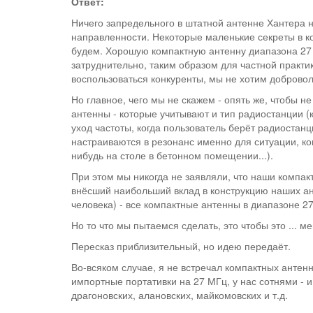
Ответ:
Ничего запредельного в штатной антенне Хантера 
направленности. Некоторые маленькие секреты в кон
будем. Хорошую компактную антенну диапазона 27 
затруднительно, таким образом для частной практ
воспользоваться конкуренты, мы не хотим доброволь
Но главное, чего мы не скажем - опять же, чтобы не
антенны - которые учитывают и тип радиостанции (к
уход частоты, когда пользователь берёт радиостанц
настраиваются в резонанс именно для ситуации, ког
нибудь на столе в бетонном помещении...).
При этом мы никогда не заявляли, что наши компакт
внёсший наибольший вклад в конструкцию наших ан
человека) - все компактные антенны в диапазоне 27 М
Но то что мы пытаемся сделать, это чтобы это ... м
Пересказ приблизительный, но идею передаёт.
Во-всяком случае, я не встречал компактных антен
импортные портативки на 27 МГц, у нас сотнями - 
драгоновских, алановских, майкомовских и т.д.