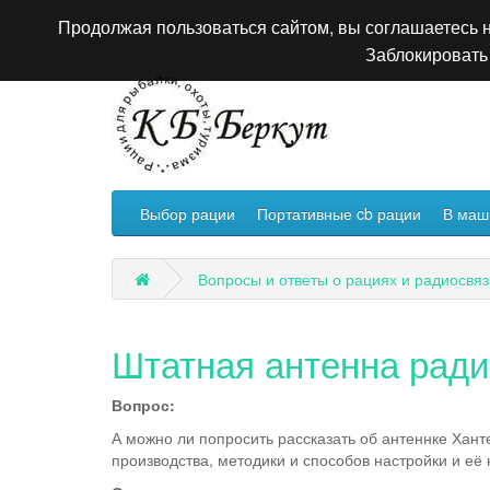
Продолжая пользоваться сайтом, вы соглашаетесь н
Заблокировать 
Выбор рации
Портативные cb рации
В маш
Вопросы и ответы о рациях и радиосвяз
Штатная антенна ради
Вопрос:
А можно ли попросить рассказать об антеннке Хант
производства, методики и способов настройки и её