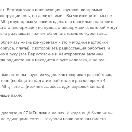
нет. Вертикальная поляризация, круговая диаграмма
струкции есть, но делится ими - Вы уж извините - мы не
МГц в кустарных условиях сделать и правильно настроить
ики эта информация не нужна, а информацию, которой могут
но разглашать - зачем облегчать жизнь конкурентам...
 облегчать жизнь конкурентам - это методики настройки
орпуса, платы), с которой эта радиостанция работает, и
ию в руку (все Беркутовские и Хантеровские антенны
да радиостанция находится в руке человека, а не где-
ные антенны - чудо из чудес. Как говаривал разработчик,
тенн (вообще-то над этим работали в разное время 4
Гц - это ... (извиняюсь, здесь идёт звуковой сигнал).
еньше пахло.
н диапазона 27 МГц лучше наших. И когда ещё были живы
и не единицами сотен - закупали наши антенны вместо