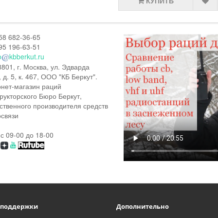
КУПИТЬ
58 682-36-65
95 196-63-51
o
kbberkut.ru
801, г. Москва, ул. Эдварда
, д. 5, к. 467, ООО "КБ Беркут".
нет-магазин раций
рукторского Бюро Беркут,
ственного производителя средств
связи
 с 09-00 до 18-00
 поддержки
Дополнительно