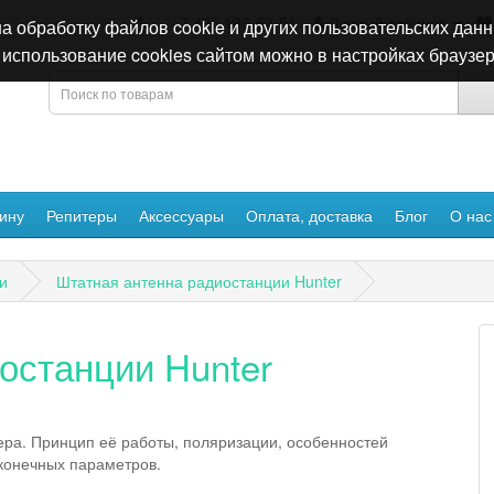
+7 495 196-63-51
Личный кабинет
а обработку файлов cookie и других пользовательских данн
использование cookies сайтом можно в настройках браузер
ину
Репитеры
Аксессуары
Оплата, доставка
Блог
О нас
и
Штатная антенна радиостанции Hunter
останции Hunter
ера. Принцип её работы, поляризации, особенностей
 конечных параметров.