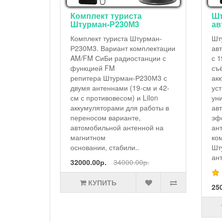
иста
Штурман-230М3 -
0М3
автокомплект
а Штурман-
Штурман-230М3 -
т комплектации
автокомплект, AM/FM cb рация
иостанции с
с 19-см и 42-см антеннами,
съёмным противовесом, LiIon
ан-Р230М3 с
аккумуляторами, зарядным
 (19-см и 42-
устройством от USB,
м) и LiIon
универсальным
для работы в
автомобильным адаптером,
анте,
эффективной автомобильной
антенной на
антенной.Вариант
комплектации радиостанции
или..
Штурман-230М3 с двумя
антеннами (19-см и 42-см ..
00.00р.
25000.00р.
27000.00р.
КУПИТЬ