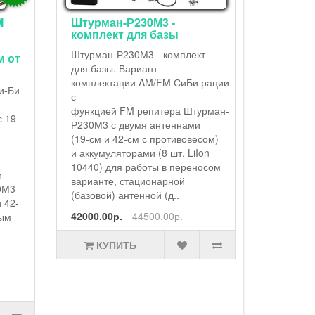
устр
LiIon 10440) для работы в
ком
переносом варианте,
Егер
ы
проволочной стационарной
(19-
(баз..
мплект
про
34000.00р.
36000.00р.
мет
СиБи рации
акку
КУПИТЬ
а Штурман-
ннами
1350
ивовесом)
. LiIon
переносом
ой
.
.