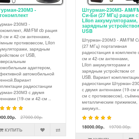
Штурман-230М3- AM/FM
Штурман-Р230М3 -
Си-Би (27 МГц) рация с
комплект для баз
LiIon аккумуляторами,
Штурман-Р230М3 - ко
зарядным устройством от
для базы. Вариант
USB
комплектации AM/FM 
Штурман-230М3 - AM/FM Си-Би
с
(27 МГц) портативная
функцией FM репитер
радиостанция в комплекте с 19-
Р230М3 с двумя анте
см и 42-см антеннами,
(19-см и 42-см с прот
LiIon аккумуляторами и
и аккумуляторами (8 шт
зарядным устройством от
10440) для работы в 
USB. Вариант комплектации
варианте, стационарн
радиостанции Штурман-230М3
(базовой) антенной (д.
с двумя антеннами (19-см и 42-
42000.00р.
44500.00р
см с противовесом), съёмным
металлическим прижимом,
аккумул..
КУПИТЬ
18000.00р.
19700.00р.