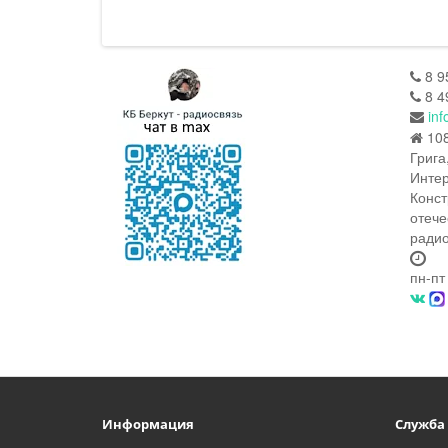
8 9
8 4
inf
108
Грига
Интер
Конст
отече
радио
пн-пт
Информация
Служба