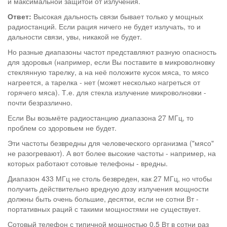
и максимальной защитой от излучения.
Ответ:
Высокая дальность связи бывает только у мощных
радиостанций. Если рация ничего не будет излучать, то и
дальности связи, увы, никакой не будет.
Но разные диапазоны частот представляют разную опасность
для здоровья (например, если Вы поставите в микроволновку
стеклянную тарелку, а на неё положите кусок мяса, то мясо
нагреется, а тарелка - нет (может несколько нагреться от
горячего мяса). Т.е. для стекла излучение микроволновки -
почти безразлично.
Если Вы возьмёте радиостанцию диапазона 27 МГц, то
проблем со здоровьем не будет.
Эти частоты безвредны для человеческого организма ("мясо"
не разогревают). А вот более высокие частоты - например, на
которых работают сотовые телефоны - вредны.
Диапазон 433 МГц не столь безвреден, как 27 МГц, но чтобы
получить действительно вредную дозу излучения мощности
должны быть очень большие, десятки, если не сотни Вт -
портативных раций с такими мощностями не существует.
Сотовый телефон с типичной мощностью 0,5 Вт в сотни раз