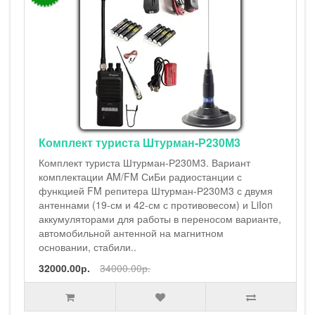
Штурман-230М3 - автокомплект, AM/FM cb рация с
19-см и 42-см антеннами, съёмным противовесом,
LiIon аккумуляторами, зарядным устройством от
USB, универсальным автомобильным адаптером,
эффективной автомобильной антенной.Вариант
комплектации радиостанции Штурман-230М3 с
двумя антеннами (19-см и 42-см ..
25000.00р.
27000.00р.
,