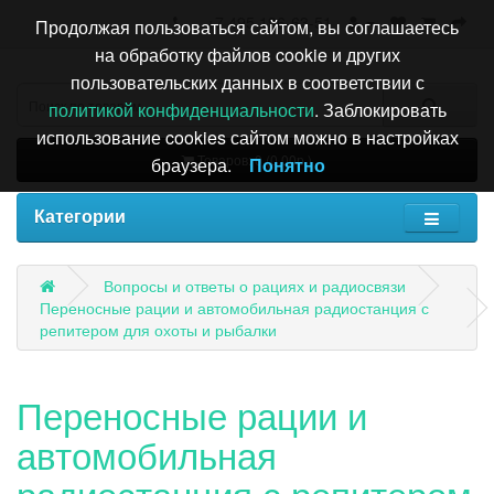
+7 495 196-63-51
Продолжая пользоваться сайтом, вы соглашаетесь
на обработку файлов cookie и других
пользовательских данных в соответствии с
политикой конфиденциальности
. Заблокировать
использование cookies сайтом можно в настройках
Товаров: 0 (0.00р.)
браузера.
Понятно
Категории
Вопросы и ответы о рациях и радиосвязи
Переносные рации и автомобильная радиостанция с
репитером для охоты и рыбалки
Переносные рации и
автомобильная
радиостанция с репитером