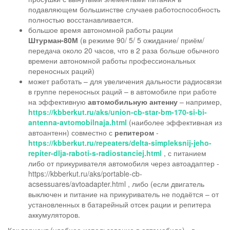
подавляющем большинстве случаев работоспособность
полностью восстанавливается.
большое время автономной работы рации
Штурман-80М
(в режиме 90/ 5/ 5 ожидание/ приём/
передача около 20 часов, что в 2 раза больше обычного
времени автономной работы профессиональных
переносных раций)
может работать – для увеличения дальности радиосвязи
в группе переносных раций – в автомобиле при работе
на эффективную
автомобильную антенну
– например,
https://kbberkut.ru/aks/union-cb-star-bm-170-si-bi-
antenna-avtomobilnaja.html
(наиболее эффективная из
автоантенн) совместно с
репитером
-
https://kbberkut.ru/repeaters/delta-simpleksnij-jeho-
repiter-dlja-raboti-s-radiostanciej.html
, с питанием
либо от прикуривателя автомобиля через автоадаптер -
https://kbberkut.ru/aks/portable-cb-
acsessuares/avtoadapter.html , либо (если двигатель
выключен и питание на прикуриватель не подаётся – от
установленных в батарейный отсек рации и репитера
аккумуляторов.