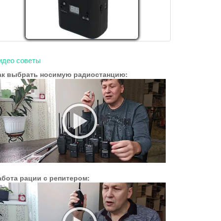
идео советы
ак выбрать носимую радиостанцию:
абота рации с репитером: