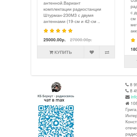
US
ной на
антенной.Вариант
ра
комплектации радиостанции
с 
Штурман-230М3 с двумя
см
антеннами (19-см и 42-см ..
0р.
ме
акк
25000.00р.
27000.00р.
18
КУПИТЬ
8 9
8 4
inf
108
Грига
Интер
Конст
отече
радио