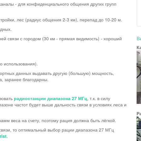
каналы - для конфиденциального общения других групп
тройки, лес (радиус общения 2-3 км), перепад до 10-20 м.
одных.
В
ей связи с городом (30 км - прямая видимость) - хороший
К
о использования).
портных данных выдавать другую (большую) мощность,
а, заранее благодарны.
ьзовать
радиостанции диапазона 27 МГц
, т.к. в силу
зоне частот будет выше дальность связи в условиях леса и
Р
рамм веса на счету, поэтому рация должна быть лёгкой.
 связи, то оптимальный выбор рации диапазона 27 МГц
rist
.