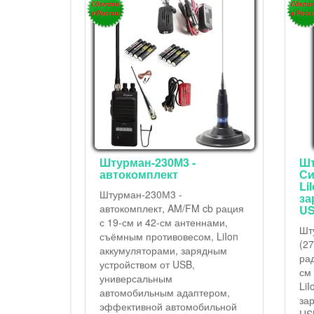
а
Штурман-230М3 -
Шт
автокомплект
Си
Li
урман-
Штурман-230М3 -
за
мплектации
автокомплект, AM/FM cb рация
U
анции с
с 19-см и 42-см антеннами,
Шт
съёмным противовесом, LiIon
(2
230М3 с
аккумуляторами, зарядным
ра
см и 42-
устройством от USB,
см
LiIon
универсальным
Li
работы в
автомобильным адаптером,
за
эффективной автомобильной