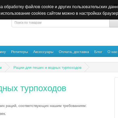
+7 495 196-63-51
Личный кабинет
а обработку файлов cookie и других пользовательских данн
использование cookies сайтом можно в настройках браузер
ину
Репитеры
Аксессуары
Оплата, доставка
Блог
О нас
и
Рации для пеших и водных турпоходов
дных турпоходов
ших раций, соответствующих нашим требованиям:
век.