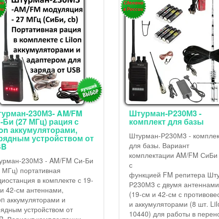
урман-230М3- AM/FM
Штурман-Р230М3 -
-Би (27 МГц) рация с
комплект для базы
Ion аккумуляторами,
Штурман-Р230М3 - комплек
рядным устройством от
для базы. Вариант
SB
комплектации AM/FM СиБи
урман-230М3 - AM/FM Си-Би
с
7 МГц) портативная
функцией FM репитера Шт
диостанция в комплекте с 19-
Р230М3 с двумя антеннами
 и 42-см антеннами,
(19-см и 42-см с противове
Ion аккумуляторами и
и аккумуляторами (8 шт. LiI
рядным устройством от
10440) для работы в перен