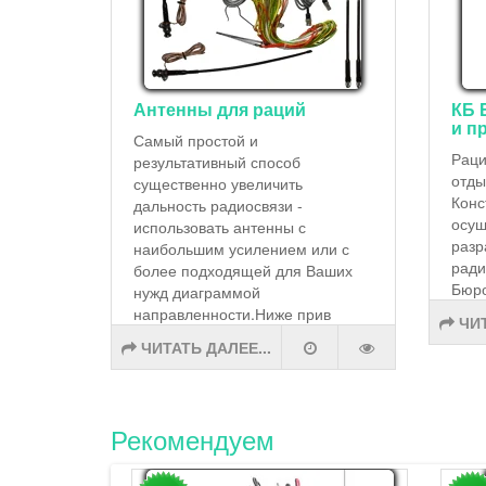
Антенны для раций
КБ 
и п
Самый простой и
Раци
результативный способ
отды
существенно увеличить
Конс
дальность радиосвязи -
осущ
использовать антенны с
разр
наибольшим усилением или с
ради
более подходящей для Ваших
Бюро
нужд диаграммой
направленности.Ниже прив
ЧИТ
ЧИТАТЬ ДАЛЕЕ...
Рекомендуем