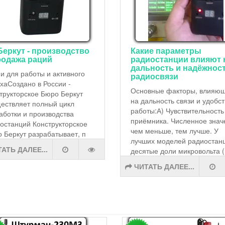
Беркут - производство
Какие параметры
родажа раций
радиостанции влияют 
дальность и надёжнос
и для работы и активного
радиосвязи
хаСоздано в России -
Основные факторы, влияю
трукторское Бюро Беркут
на дальность связи и удобс
ествляет полный цикл
работы:А) Чувствительность
аботки и производства
приёмника. Численное знач
останций Конструкторское
чем меньше, тем лучше. У
 Беркут разрабатывает, п
лучших моделей радиостанц
АТЬ ДАЛЕЕ...
десятые доли микровольта (
ЧИТАТЬ ДАЛЕЕ...