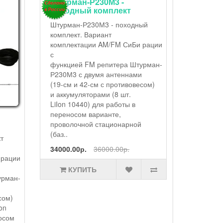
Егерь-2
комплек
аккуму
зарядн
USB
Егерь-23
Си-Би (2
комплект
антеннам
аккумуля
устройст
комплект
Штурман-Р230М3 -
Егерь-23
походный комплект
(19-см и 
т
Штурман-Р230М3 - походный
противов
комплект. Вариант
металли
 рации
комплектации AM/FM СиБи рации
аккумулят
с
урман-
функцией FM репитера Штурман-
Р230М3 с двумя антеннами
13500.00
сом)
(19-см и 42-см с противовесом)
on
и аккумуляторами (8 шт.
КУ
осом
LiIon 10440) для работы в