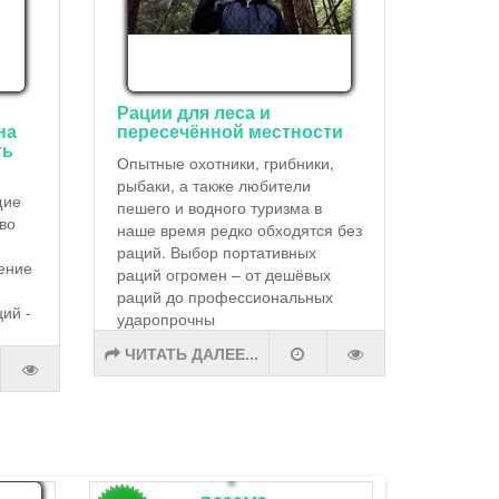
Рации для леса и
на
пересечённой местности
ть
Опытные охотники, грибники,
рыбаки, а также любители
щие
пешего и водного туризма в
тво
наше время редко обходятся без
раций. Выбор портативных
ение
раций огромен – от дешёвых
раций до профессиональных
ий -
ударопрочны
ЧИТАТЬ ДАЛЕЕ...