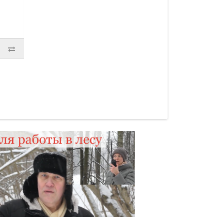
переносом варианте,
проволочной стационарной
(баз..
34000.00р.
36000.00р.
КУПИТЬ