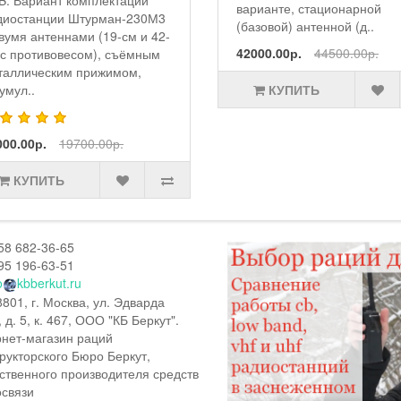
B. Вариант комплектации
варианте, стационарной
диостанции Штурман-230М3
(базовой) антенной (д..
двумя антеннами (19-см и 42-
42000.00р.
44500.00р.
 с противовесом), съёмным
таллическим прижимом,
умул..
КУПИТЬ
000.00р.
19700.00р.
КУПИТЬ
58 682-36-65
95 196-63-51
o
kbberkut.ru
801, г. Москва, ул. Эдварда
, д. 5, к. 467, ООО "КБ Беркут".
нет-магазин раций
рукторского Бюро Беркут,
ственного производителя средств
связи