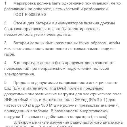
1
Маркировка должна быть однозначно понимаемой, легко
различимой на аппарате, несмываемой и разборчивой.
ГОСТ Р 50829-95
2
Отсеки для батарей и аккумуляторов питания должны
быть сконструированы так, чтобы гарантировалась
невозможность утечки электролита.
3
Батареи должны быть размещены таким образом, чтобы
исключить опасность накопления легковоспламеняющихся
газов.
4
В аппаратуре должна быть предусмотрена защита от
повреждений при неправильном подключении полюсов
электропитания.
5
Предельно допустимые напряженности электрического
Епд (В/м) и магнитного Нпд (А/м) полей и предельно
допустимые энергетические нагрузки для электрического поля
ЭНЕпд (В/м2 × Т), и магнитного поля ЭНЕпд (В/м2 × Т) для
частот от 60 кГц до 300 Мгц не должны превышать значений,
приведенных в таблице. В размерности энергетической
нагрузки Т - время воздействия на оператора (в часах).
Электромагнитные излучения радиочастотного диапазона