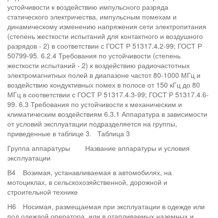
устойчивости к воздействию импульсного разряда
статического электричества, импульсным помехам и
динамическому изменению напряжения сети электропитания
(степень жесткости испытаний для контактного и воздушного
разрядов - 2) в соответствии с ГОСТ Р 51317.4.2-99; ГОСТ Р
50799-95. 6.2.4 Требования по устойчивости (степень
жесткости испытаний - 2) к воздействию радиочастотных
электромагнитных полей в диапазоне частот 80-1000 МГц и
воздействию кондуктивных помех в полосе от 150 кГц до 80
МГц в соответствии с ГОСТ Р 51317.4.3-99; ГОСТ Р 51317.4.6-
99. 6.3 Требования по устойчивости к механическим и
климатическим воздействиям 6.3.1 Аппаратура в зависимости
от условий эксплуатации подразделяется на группы,
приведенные в таблице 3. Таблица 3
Группа аппаратуры
Название аппаратуры и условия
эксплуатации
В4
Возимая, устанавливаемая в автомобилях, на
мотоциклах, в сельскохозяйственной, дорожной и
строительной технике
Н6
Носимая, размещаемая при эксплуатации в одежде или
под одеждой оператора, или в отапливаемых наземных и