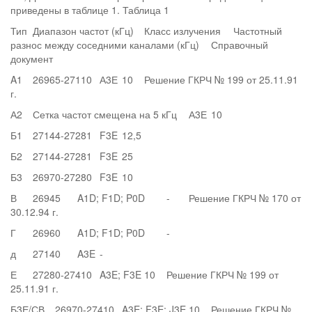
приведены в таблице 1. Таблица 1
Тип
Диапазон частот (кГц)
Класс излучения
Частотный
разнос между соседними каналами (кГц)
Справочный
документ
A1
26965-27110
А3Е
10
Решение ГКРЧ № 199 от 25.11.91
г.
А2
Сетка частот смещена на 5 кГц
А3Е
10
Б1
27144-27281
F3E
12,5
Б2
27144-27281
F3E
25
Б3
26970-27280
F3E
10
В
26945
A1D; F1D; P0D
-
Решение ГКРЧ № 170 от
30.12.94 г.
Г
26960
A1D; F1D; P0D
-
д
27140
A3E
-
Е
27280-27410
A3E; F3E
10
Решение ГКРЧ № 199 от
25.11.91 г.
Б3Е/СВ
26970-27410
A3E; F3E; J3E
10
Решение ГКРЧ №