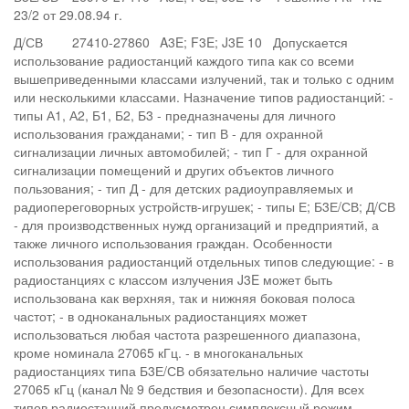
23/2 от 29.08.94 г.
Д/СВ
27410-27860
A3E; F3E; J3E
10 Допускается
использование радиостанций каждого типа как со всеми
вышеприведенными классами излучений, так и только с одним
или несколькими классами. Назначение типов радиостанций: -
типы А1, А2, Б1, Б2, Б3 - предназначены для личного
использования гражданами; - тип В - для охранной
сигнализации личных автомобилей; - тип Г - для охранной
сигнализации помещений и других объектов личного
пользования; - тип Д - для детских радиоуправляемых и
радиопереговорных устройств-игрушек; - типы Е; Б3Е/СВ; Д/СВ
- для производственных нужд организаций и предприятий, а
также личного использования граждан. Особенности
использования радиостанций отдельных типов следующие: - в
радиостанциях с классом излучения J3E может быть
использована как верхняя, так и нижняя боковая полоса
частот; - в одноканальных радиостанциях может
использоваться любая частота разрешенного диапазона,
кроме номинала 27065 кГц. - в многоканальных
радиостанциях типа Б3Е/СВ обязательно наличие частоты
27065 кГц (канал № 9 бедствия и безопасности). Для всех
типов радиостанций предусмотрен симплексный режим