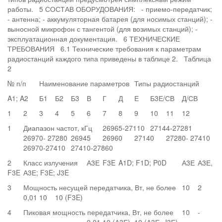
работы. 5 СОСТАВ ОБОРУДОВАНИЯ: - приемо-передатчик;
- антенна; - аккумуляторная батарея (для носимых станций); -
выносной микрофон с тангентой (для возимых станций); -
эксплуатационная документация. 6 ТЕХНИЧЕСКИЕ
ТРЕБОВАНИЯ 6.1 Технические требования к параметрам
радиостанций каждого типа приведены в таблице 2. Таблица
2
№ п/п
Наименование параметров
Типы радиостанций
A1; A2
Б1
Б2
Б3
В
Г
Д
Е
Б3Е/СВ
Д/СВ
1
2
3
4
5
6
7
8
9
10
11
12
1
Диапазон частот, кГц
26965-27110
27144-27281
26970- 27280
26945
26960
27140
27280- 27410
26970-27410
27410-27860
2
Класс излучения
А3Е
F3E
A1D; F1D; P0D
А3Е
А3Е,
F3E
А3Е; F3E; J3E
3
Мощность несущей передатчика, Вт, не более
10
2
0,01
10
10 (F3E)
4
Пиковая мощность передатчика, Вт, не более
10
-