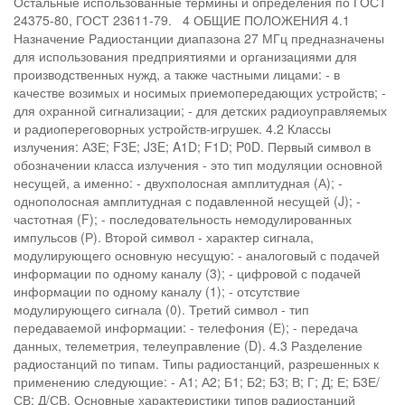
Остальные использованные термины и определения по ГОСТ
24375-80, ГОСТ 23611-79. 4 ОБЩИЕ ПОЛОЖЕНИЯ 4.1
Назначение Радиостанции диапазона 27 МГц предназначены
для использования предприятиями и организациями для
производственных нужд, а также частными лицами: - в
качестве возимых и носимых приемопередающих устройств; -
для охранной сигнализации; - для детских радиоуправляемых
и радиопереговорных устройств-игрушек. 4.2 Классы
излучения: А3Е; F3E; J3E; A1D; F1D; P0D. Первый символ в
обозначении класса излучения - это тип модуляции основной
несущей, а именно: - двухполосная амплитудная (А); -
однополосная амплитудная с подавленной несущей (J); -
частотная (F); - последовательность немодулированных
импульсов (Р). Второй символ - характер сигнала,
модулирующего основную несущую: - аналоговый с подачей
информации по одному каналу (3); - цифровой с подачей
информации по одному каналу (1); - отсутствие
модулирующего сигнала (0). Третий символ - тип
передаваемой информации: - телефония (Е); - передача
данных, телеметрия, телеуправление (D). 4.3 Разделение
радиостанций по типам. Типы радиостанций, разрешенных к
применению следующие: - А1; А2; Б1; Б2; Б3; В; Г; Д; Е; Б3Е/
СВ; Д/СВ. Основные характеристики типов радиостанций