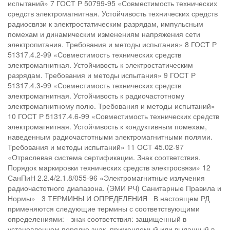
испытаний» 7 ГОСТ Р 50799-95 «Совместимость технических
средств электромагнитная. Устойчивость технических средств
радиосвязи к электростатическим разрядам, импульсным
помехам и динамическим изменениям напряжения сети
электропитания. Требования и методы испытания» 8 ГОСТ Р
51317.4.2-99 «Совместимость технических средств
электромагнитная. Устойчивость к электростатическим
разрядам. Требования и методы испытания» 9 ГОСТ Р
51317.4.3-99 «Совместимость технических средств
электромагнитная. Устойчивость к радиочастотному
электромагнитному полю. Требования и методы испытаний»
10 ГОСТ Р 51317.4.6-99 «Совместимость технических средств
электромагнитная. Устойчивость к кондуктивным помехам,
наведенным радиочастотными электромагнитными полями.
Требования и методы испытаний» 11 ОСТ 45.02-97
«Отраслевая система сертификации. Знак соответствия.
Порядок маркировки технических средств электросвязи» 12
СанПиН 2.2.4/2.1.8/055-96 «Электромагнитные излучения
радиочастотного диапазона. (ЭМИ РЧ) Санитарные Правила и
Нормы» 3 ТЕРМИНЫ И ОПРЕДЕЛЕНИЯ В настоящем РД
применяются следующие термины с соответствующими
определениями: - знак соответствия: защищенный в
установленном порядке знак, применяемый или выданный в