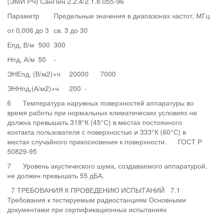
(ЭМИ РЧ) СанПин 2.2.4/2.1.8.055-96
Параметр
Предельные значения в диапазонах частот, МГц
от 0,006 до 3
св. 3 до 30
Епд, В/м
500
300
Нпд, А/м
50
-
ЭНЕпд, (В/м2)×ч
20000
7000
ЭННпд,(А/м2)×ч
200
-
6
Температура наружных поверхностей аппаратуры во
время работы при нормальных климатических условиях не
должна превышать 318°К (45°С) в местах постоянного
контакта пользователя с поверхностью и 333°К (60°С) в
местах случайного прикосновения к поверхности.
ГОСТ Р
50829-95
7
Уровень акустического шума, создаваемого аппаратурой,
не должен превышать 55 дБА.
7 ТРЕБОВАНИЯ К ПРОВЕДЕНИЮ ИСПЫТАНИЙ 7.1
Требования к тестируемым радиостанциям Основными
документами при сертификационных испытаниях