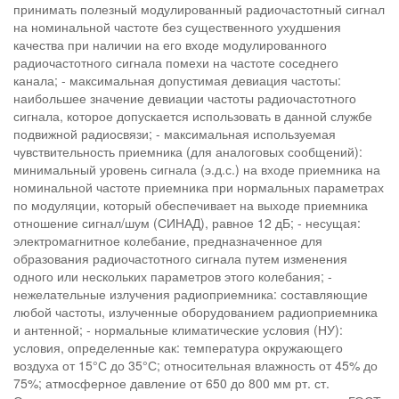
принимать полезный модулированный радиочастотный сигнал
на номинальной частоте без существенного ухудшения
качества при наличии на его входе модулированного
радиочастотного сигнала помехи на частоте соседнего
канала; - максимальная допустимая девиация частоты:
наибольшее значение девиации частоты радиочастотного
сигнала, которое допускается использовать в данной службе
подвижной радиосвязи; - максимальная используемая
чувствительность приемника (для аналоговых сообщений):
минимальный уровень сигнала (э.д.с.) на входе приемника на
номинальной частоте приемника при нормальных параметрах
по модуляции, который обеспечивает на выходе приемника
отношение сигнал/шум (СИНАД), равное 12 дБ; - несущая:
электромагнитное колебание, предназначенное для
образования радиочастотного сигнала путем изменения
одного или нескольких параметров этого колебания; -
нежелательные излучения радиоприемника: составляющие
любой частоты, излученные оборудованием радиоприемника
и антенной; - нормальные климатические условия (НУ):
условия, определенные как: температура окружающего
воздуха от 15°С до 35°С; относительная влажность от 45% до
75%; атмосферное давление от 650 до 800 мм рт. ст.