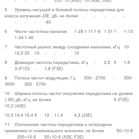
-
-
-
-
0,01
10 (А3Е)
10 (А3Е, J3Е)
5
Уровень несущей и боковой полосы передатчика для
класса излучения J3E, дБ, не более
-
-
-
-
-
-
-
-
-40
6
Число частотных каналов
1-28
1-11
1-6
1-31
1
1-13
1-44
1-40
7
Частотный разнос между соседними каналами, кГц
10
12,5
25
10
-
-
-
10
8
Девиация частоты передатчика, кГц
-
2,5
5
1,8
3 (F1D)
-
1,8 (F3E)
9
Полоса частот модуляции, Гц
300 - 2700
-
300-
3000
300 - 2700
10
Ширина полосы частот излучения передатчика на уровне
(-30) дБ, кГц, не более
9 (F3E)
10,3 (А3Е)
10,3
10,4
15,4
9
12
11,4
4,3 (J3E)
11
Отклонение частоты передатчика и гетеродина
приемника от номинального значения, не более
50×10-6
200×10-6
50×10-6 (А3Е; F3Е)