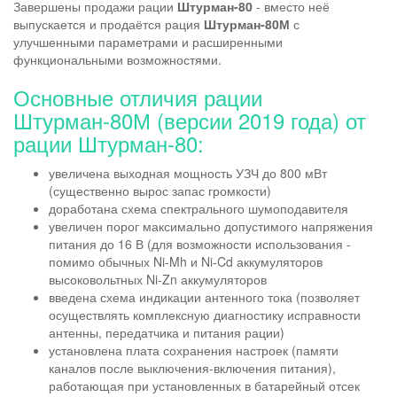
Завершены продажи рации
Штурман-80
- вместо неё
выпускается и продаётся рация
Штурман-80М
с
улучшенными параметрами и расширенными
функциональными возможностями.
Основные отличия рации
Штурман-80М (версии 2019 года) от
рации Штурман-80:
​увеличена выходная мощность УЗЧ до 800 мВт
(существенно вырос запас громкости)
доработана схема спектрального шумоподавителя
увеличен порог максимально допустимого напряжения
питания до 16 В (для возможности использования -
помимо обычных Ni-Mh и Ni-Cd аккумуляторов
высоковольтных Ni-Zn аккумуляторов
введена схема индикации антенного тока (позволяет
осуществлять комплексную диагностику исправности
антенны, передатчика и питания рации)
установлена плата сохранения настроек (памяти
каналов после выключения-включения питания),
работающая при установленных в батарейный отсек