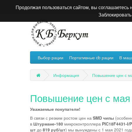
Продолжая пользоваться сайтом, вы соглашаетесь н
Заблокировать 
Выбор рации
Портативные cb рации
В маш
Информация
Повышение цен с ма
Повышение цен с мая 
Уважаемые покупатели!
В связи с резким ростом цен на
SMD чипы
(особенн
в
Штурмане-180
микроконтроллера
PIC18F4431-I/
шт
до
819 руб/шт
) мы вынуждены с 1 мая 2021 год