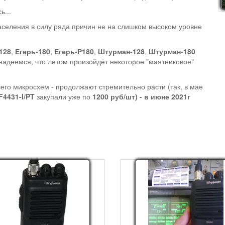
ь...
аселения в силу ряда причин не на слишком высоком уровне
128
,
Егерь-180
,
Егерь-Р180
,
Штурман-128
,
Штурман-180
надеемся, что летом произойдёт некоторое "маятниковое"
его микросхем - продолжают стремительно расти (так, в мае
F4431-I/PT
закупали уже по
1200 руб/шт) - в июне 2021г