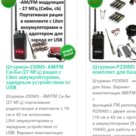
урман-230М3- AM/FM
Штурман-Р230М3 -
-Би (27 МГц) рация с
комплект для базы
Ion аккумуляторами,
Штурман-Р230М3 - комплек
рядным устройством от
для базы. Вариант
SB
комплектации AM/FM СиБи
урман-230М3 - AM/FM Си-Би
с
7 МГц) портативная
функцией FM репитера Шт
диостанция в комплекте с 19-
Р230М3 с двумя антеннами
 и 42-см антеннами,
(19-см и 42-см с противове
Ion аккумуляторами и
и аккумуляторами (8 шт. LiI
рядным устройством от
10440) для работы в перен
B. Вариант комплектации
варианте, стационарной