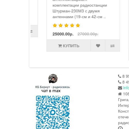
ра
комплектации радиостанции
с 
Штурман-230М3 с двумя
см
антеннами (19-см и 42-см ..
0р.
ме
акк
25000.00р.
27000.00р.
18
КУПИТЬ
8 9
8 4
inf
108
Грига
Интер
Конст
отече
радио