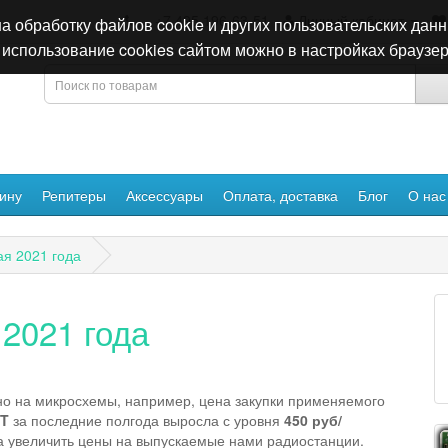
+7 495 196-63-51
Личный кабинет
а обработку файлов cookie и других пользовательских данн
использование cookies сайтом можно в настройках браузер
ину
Репитеры
Аксессуары
Оплата, доставка
Блог
О нас
я 2021 года
2021 года
о на микросхемы, например, цена закупки применяемого
PT
за последние полгода выросла с уровня
450 руб/
а увеличить цены на выпускаемые нами радиостанции.