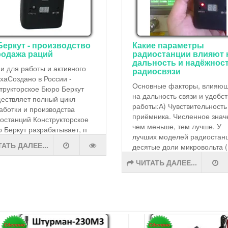
Беркут - производство
Какие параметры
родажа раций
радиостанции влияют 
дальность и надёжнос
и для работы и активного
радиосвязи
хаСоздано в России -
Основные факторы, влияю
трукторское Бюро Беркут
на дальность связи и удобс
ествляет полный цикл
работы:А) Чувствительность
аботки и производства
приёмника. Численное знач
останций Конструкторское
чем меньше, тем лучше. У
 Беркут разрабатывает, п
лучших моделей радиостанц
АТЬ ДАЛЕЕ...
десятые доли микровольта (
ЧИТАТЬ ДАЛЕЕ...