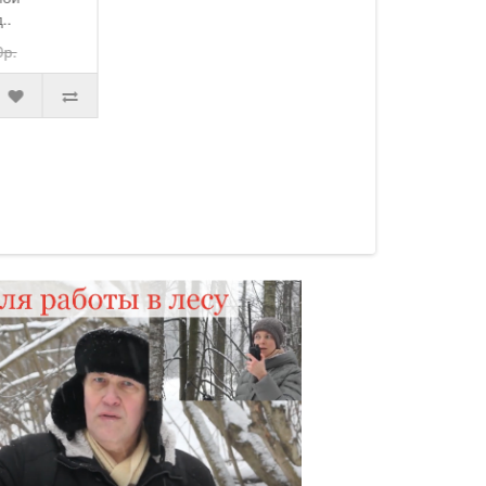
проволочной стационарной
(баз..
34000.00р.
36000.00р.
КУПИТЬ