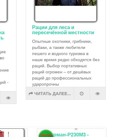
Рации для леса и
на
пересечённой местности
ть
Опытные охотники, грибники,
рыбаки, а также любители
щие
пешего и водного туризма в
тво
наше время редко обходятся без
раций. Выбор портативных
ение
раций огромен – от дешёвых
раций до профессиональных
ий -
ударопрочны
ЧИТАТЬ ДАЛЕЕ...
Егерь-2