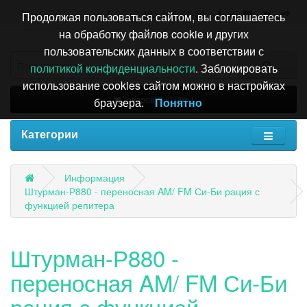
+7 495 196-63-51
Продолжая пользоваться сайтом, вы соглашаетесь
на обработку файлов cookie и других
пользовательских данных в соответствии с
политикой конфиденциальности
. Заблокировать
использование cookies сайтом можно в настройках
Товаров: 0 (0.00р.)
браузера.
Понятно
Категории
Информация
Штурман-Р880 - переносная AM/ FM Си-Би рация с
функцией репитера
Штурман-Р880 -
переносная AM/ FM Си-Би
рация с функцией