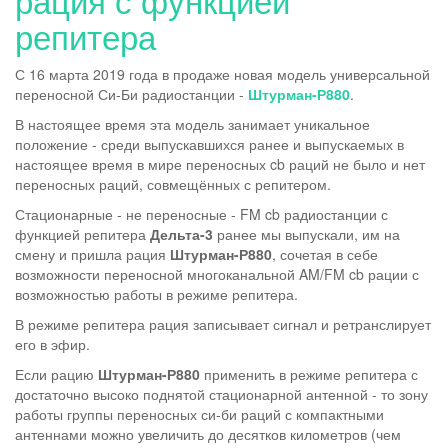
репитера
С 16 марта 2019 года в продаже новая модель универсальной
переносной Си-Би радиостанции -
Штурман-Р880
.
В настоящее время эта модель занимает уникальное
положение - среди выпускавшихся ранее и выпускаемых в
настоящее время в мире переносных cb раций не было и нет
переносных раций, совмещённых с репитером.
Стационарные - не переносные - FM cb радиостанции с
функцией репитера
Дельта-3
ранее мы выпускали, им на
смену и пришла рация
Штурман-Р880
, сочетая в себе
возможности переносной многоканальной AM/FM cb рации с
возможностью работы в режиме репитера.
В режиме репитера рация записывает сигнал и ретранслирует
его в эфир.
Если рацию
Штурман-Р880
применить в режиме репитера с
достаточно высоко поднятой стационарной антенной - то зону
работы группы переносных си-би раций с компактными
антеннами можно увеличить до десятков километров (чем