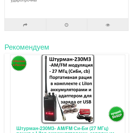
Рекомендуем
Штурман-230М3- AM/FM Си-Би (27 МГц)