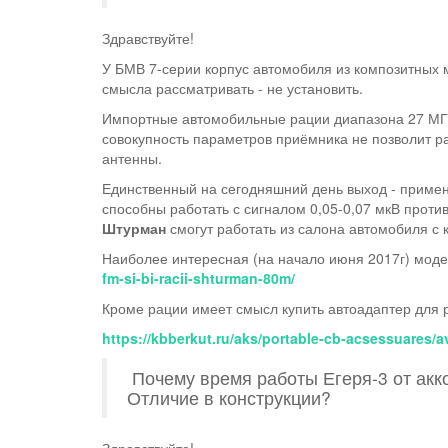
Здравствуйте!
У БМВ 7-серии корпус автомобиля из композитных 
смысла рассматривать - не установить.
Импортные автомобильные рации диапазона 27 МГц 
совокупность параметров приёмника не позволит р
антенны.
Единственный на сегодняшний день выход - приме
способны работать с сигналом 0,05-0,07 мкВ против
Штурман
смогут работать из салона автомобиля с 
Наиболее интересная (на начало июня 2017г) моде
fm-si-bi-racii-shturman-80m/
Кроме рации имеет смысл купить автоадаптер для 
https://kbberkut.ru/aks/portable-cb-acsessuares/a
Почему время работы Егеря-3 от акко
Отличие в конструкции?