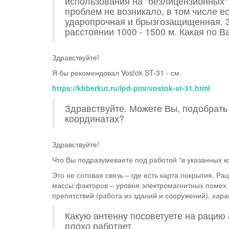
использования на "безлицензионных" 
проблем не возникало, в том числе ес
ударопрочная и брызгозащищенная. 3
расстоянии 1000 - 1500 м. Какая по
Здравствуйте!
​Я бы рекомендовал Vostok ST-31 - см.
https://kbberkut.ru/lpd-pmr/vostok-st-31.html
Здравствуйте. Можете Вы, подобрать
координатах?
Здравствуйте!
Что Вы подразумеваете под работой “в указанных к
​Это не сотовая связь – где есть карта покрытия. Р
массы факторов – уровня электромагнитных помех 
препятствий (работа из зданий и сооружений), харак
Какую антенну посоветуете на рацию 
плохо работает.