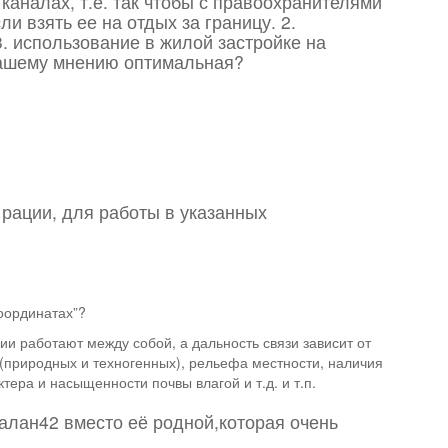
каналах, т.е. так чтобы с правоохранителями
ли взять ее на отдых за границу. 2.
. использование в жилой застройке на
 Вашему мнению оптимальная?
 рации, для работы в указанных
оординатах”?
ации работают между собой, а дальность связи зависит от
(природных и техногенных), рельефа местности, наличия
тера и насыщенности почвы влагой и т.д. и т.п.
алан42 вместо её родной,которая очень