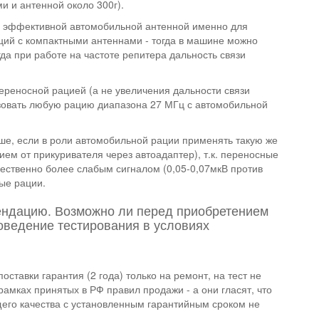
ми и антенной около 300г).
 с эффективной автомобильной антенной именно для
ций с компактными антеннами - тогда в машине можно
да при работе на частоте репитера дальность связи
переносной рацией (а не увеличения дальности связи
ьзовать любую рацию диапазона 27 МГц с автомобильной
ыше, если в роли автомобильной рации применять такую же
ием от прикуривателя через автоадаптер), т.к. переносные
щественно более слабым сигналом (0,05-0,07мкВ против
ые рации.
ендацию. Возможно ли перед приобретением
ведение тестирования в условиях
оставки гарантия (2 года) только на ремонт, на тест не
рамках принятых в РФ правил продажи - а они гласят, что
щего качества с установленным гарантийным сроком не