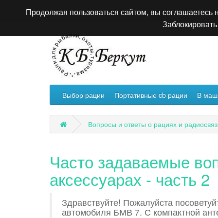
Продолжая пользоваться сайтом, вы соглашаетесь н
Заблокировать 
Выбор рации
Портативные cb рации
В маш
Вопросы и ответы о рациях и радиосвяз
Часто задаваемые воп
аксессуарах - часть 2
Здравствуйте! Пожалуйста посоветуй
автомобиля БМВ 7. С компактной ант