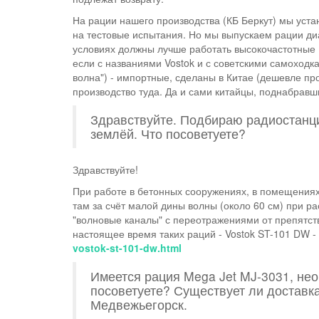
На рации нашего производства (КБ Беркут) мы уст
на тестовые испытания. Но мы выпускаем рации диа
условиях должны лучше работать высокочастотные 
если с названиями Vostok и с советскими самоходка
волна") - импортные, сделаны в Китае (дешевле п
производство туда. Да и сами китайцы, поднабравш
Здравствуйте. Подбираю радиостанц
землёй. Что посоветуете?
Здравствуйте!
​При работе в бетонных сооружениях, в помещения
там за счёт малой дины волны (около 60 см) при р
"волновые каналы" с переотражениями от препятст
настоящее время таких раций - Vostok ST-101 DW -
vostok-st-101-dw.html​
Имеется рация Mega Jet MJ-3031, нео
посоветуете? Существует ли доставка
Медвежьегорск.