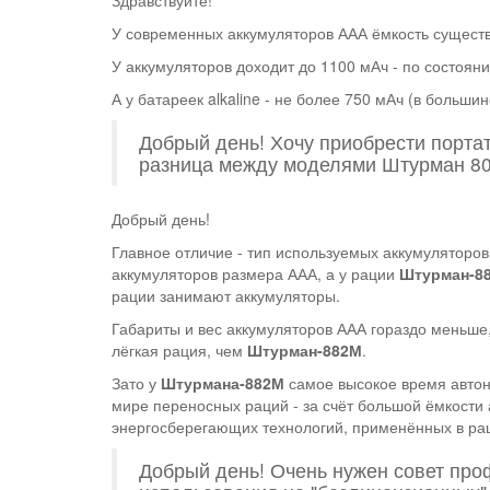
Здравствуйте!
​У современных аккумуляторов ААА ёмкость существ
​У аккумуляторов доходит до 1100 мАч - по состояни
​А у батареек alkaline - не более 750 мАч (в больши
Добрый день! Хочу приобрести порта
разница между моделями Штурман 8
Добрый день!
​Главное отличие - тип используемых аккумуляторо
аккумуляторов размера ААА, а у рации
Штурман-8
рации занимают аккумуляторы.
Габариты и вес аккумуляторов ААА гораздо меньше
лёгкая рация, чем
Штурман-882М
.
Зато у
Штурмана-882М
самое высокое время автон
мире переносных раций - за счёт большой ёмкости
энергосберегающих технологий, применённых в р
Добрый день! Очень нужен совет проф