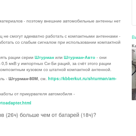
материалов - поэтому внешние автомобильные антенны нет
не смогут адекватно работать с компактными антеннами -
В
аботать со слабым сигналом при использовании компактной
К
нять рации серии
Штурман
или
Штурман-Авто
- они
 0,5 мкВ у импортных Си-Би раций, за счёт этого рации
композитным кузовом со штатной компактной антенной.
ль -
Штурман-80М
, см.
https://kbberkut.ru/shturman/am-
работы от прикурвателя автомобиля -
vtoadapter.html
в (26ч) больше чем от батарей (18ч)?