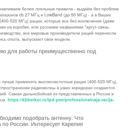
анавливаем более лояльные правила - выдаём без проблем
пазонов cb 27 МГц и LowBand (до 50 МГц) - а в Ваших
(400-520 МГц) рации, которые все без исключения (даже
ми на коробке, или русскими названиями "аргут-связь-
роизводство, все мировые производители раций перенесли
ись опыта, выпускают свои модели.
ию для работы преимущественно под
х лучше применять высокочастотные рации (400-520 МГц),
аспространении радиоволны в узких коридорах создаются
вий. Самая дальнобойная из представленных в России в
 см.
https://kbberkut.ru/lpd-pmr/professionalnaja-racija-
бходимо подобрать антенну. Что
 по России. Интересует Карелия