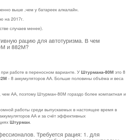
енно выше ,чем у батареек алкалайн.
ю на 2017г.
нстве случаев менее).
тивную рацию для автотуризма. В чем
0М и 882М?
в при работе в переносном варианте. У
Штурмана-80М
это 8
82М
- 8 аккумуляторов АА. Больше половины объёма и веса
, чем АА, поэтому Штурман-80М гораздо более компактная и
омной работы среди выпускаемых в настоящее время в
 аккумуляторов АА и за счёт эффективных
ациях
Штурман
.
ессионалов. Требуется рация: 1. для