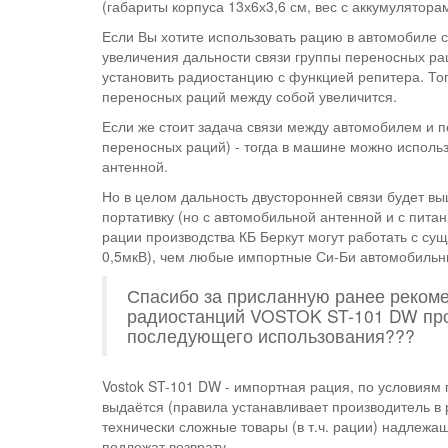
(габариты корпуса 13х6х3,6 см, вес с аккумулятора
​Если Вы хотите использовать рацию в автомобиле
увеличения дальности связи группы переносных ра
установить радиостанцию с функцией репитера. Тог
переносных раций между собой увеличится.
​Если же стоит задача связи между автомобилем и 
переносных раций) - тогда в машине можно испол
антенной.
Но в целом дальность двусторонней связи будет в
портативку (но с автомобильной антенной и с питан
рации производства КБ Беркут могут работать с су
0,5мкВ), чем любые импортные Си-Би автомобильн
Спасибо за присланную ранее реком
радиостанций VOSTOK ST-101 DW про
последующего использования???
Vostok ST-101 DW - импортная рация, по условиям п
выдаётся (правила устанавливает производитель в 
технически сложные товары (в т.ч. рации) надлежа
подлежат возврату.