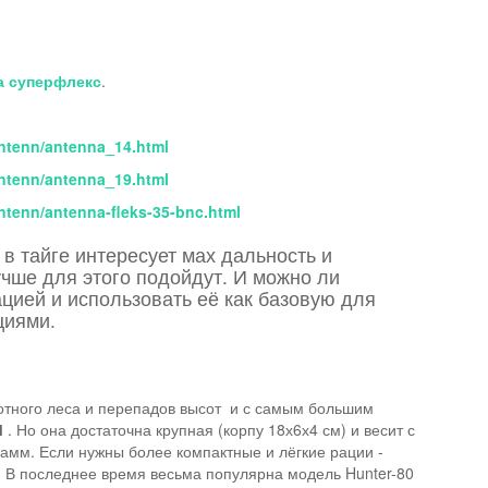
а суперфлекс
.
antenn/antenna_14.html
antenn/antenna_19.html
ntenn/antenna-fleks-35-bnc.html
в тайге интересует мах дальность и
учше для этого подойдут. И можно ли
цией и использовать её как базовую для
циями.
лотного леса и перепадов высот и с самым большим
М
. Но она достаточна крупная (корпу 18х6х4 см) и весит с
амм. Если нужны более компактные и лёгкие рации -
. В последнее время весьма популярна модель Hunter-80