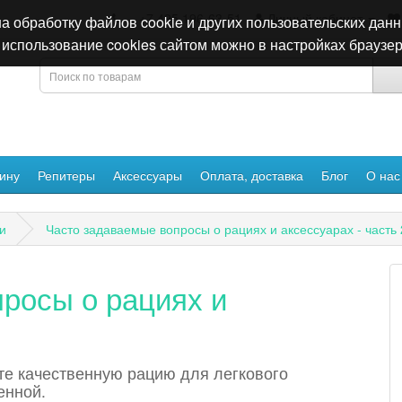
+7 495 196-63-51
Личный кабинет
а обработку файлов cookie и других пользовательских данн
использование cookies сайтом можно в настройках браузер
ину
Репитеры
Аксессуары
Оплата, доставка
Блог
О нас
и
Часто задаваемые вопросы о рациях и аксессуарах - часть 
росы о рациях и
те качественную рацию для легкового
енной.